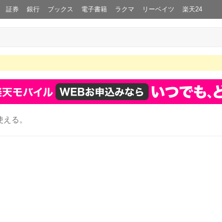
証券
銀行
ブックス
電子書籍
ラクマ
リーベイツ
楽天24
使える。