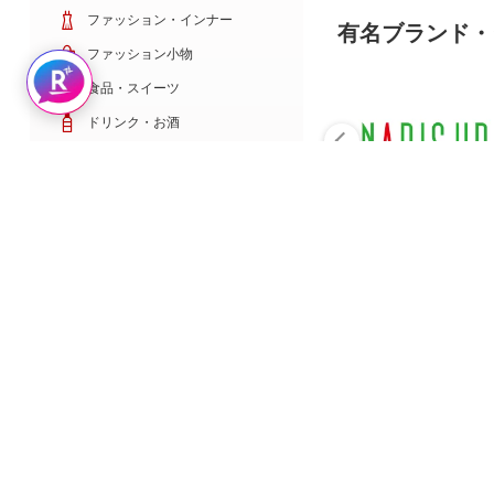
ファッション・インナー
有名ブランド・
ファッション小物
Rakuten AIで探す
食品・スイーツ
ドリンク・お酒
日用雑貨・キッチン用品
コスメ・健康・医薬品
キッズ・ベビー・玩具
家電・TV・カメラ
PC・スマホ・通信
スポーツ・ゴルフ
車・バイク
インテリア・寝具・収納
ペット・花・DIY工具
サービス・リフォーム