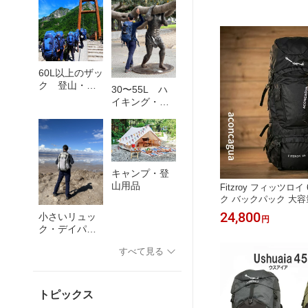
60L以上のザッ
ク 登山・旅
30〜55L ハ
行・緊急避難
イキング・日
帰り登山
キャンプ・登
山用品
Fitzroy フィッツロ
ク バックパック 大容
ク 65L 大型 登山用 
24,800
小さいリュッ
円
旅行 キャンプ 山小屋
ク・デイパッ
ュックサック 2WAYS A
ク
コンカグア
すべて見る
トピックス