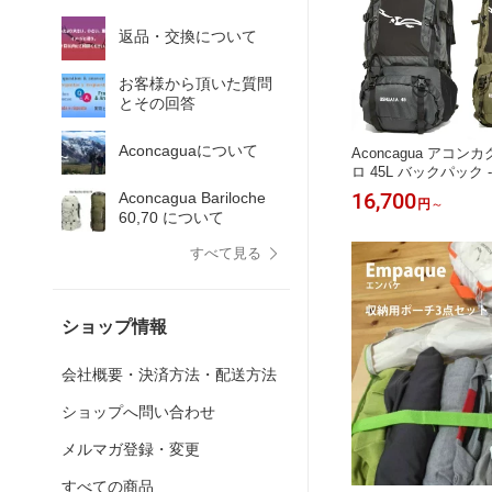
返品・交換について
お客様から頂いた質問
とその回答
Aconcaguaについて
Aconcagua アコン
ロ 45L バックパック
キングに最適な丈夫なザッ
16,700
Aconcagua Bariloche
円
～
45 ウスアイア
60,70 について
すべて見る
ショップ情報
会社概要・決済方法・配送方法
ショップへ問い合わせ
メルマガ登録・変更
すべての商品