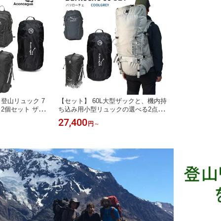
登山リュック 7
【セット】 60L大型ザックと、機内持
 2個セット ザッ
ち込み用小型リュックの選べる2点セ
キャンプ 避難準
ット Aconcagua Bariloche バリローチ
27,400
円
～
ェ60セット アコンカグア 旅行 海外旅
行 アウトドア キャンプ