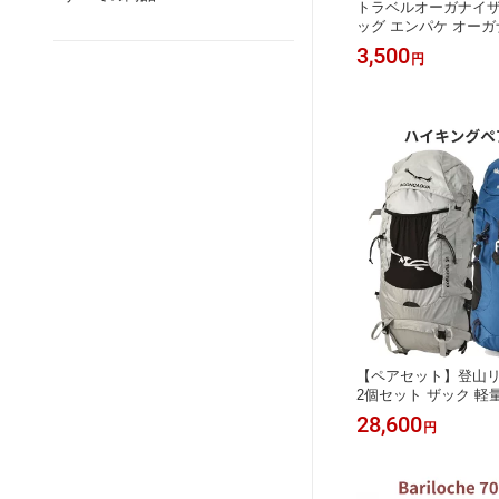
トラベルオーガナイザ
ッグ エンパケ オー
3セット S M L 整
3,500
円
インバッグ Aconcag
【ペアセット】登山リュッ
2個セット ザック 軽
ング 夫婦 カップル 
28,600
円
Aconcagua