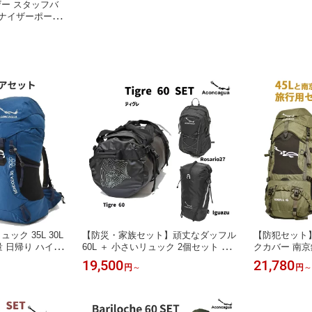
ー スタッフバ
ガナイザーポーチ
理用バッグ バッグ
ua アコンカグア
ク 35L 30L
【防災・家族セット】頑丈なダッフル
【防犯セット】
量 日帰り ハイキ
60L ＋ 小さいリュック 2個セット ザ
クカバー 南京
お揃い 男女兼用
ック 大容量 テント泊 キャンプ 旅行
バックパッカー 
19,500
21,780
円
～
円
～
避難準備 親子 Aconcagua
a アコンカグ