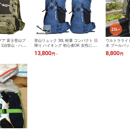
カグア 富士登山プ
登山リュック 30L 軽量 コンパクト 日
ウルトラライト
 - 1泊登山・ハイ
帰り ハイキング 初心者OK 女性にも
水 プールバッ
ク Ushuaia
トレッキング 低山 タウンユース 旅行
量 丈夫 イグア
13,800
8,800
円
～
円
Mendoza 30 アコンカグア
ック アウトド
完全防水 30L
海 川 キャンプ 
ンカグア