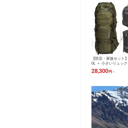
【防災・家族セット】
0L ＋ 小さいリュック
ク 大容量 テント泊 
28,300
円
～
備 親子 Aconcagua