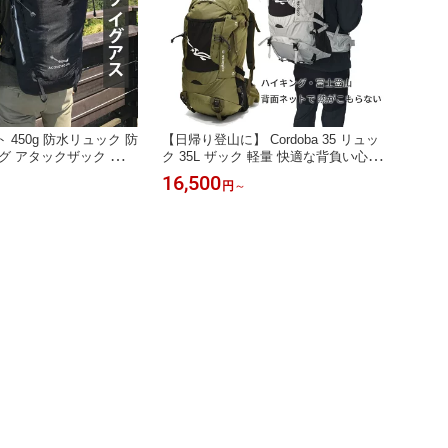
 450g 防水リュック 防
【日帰り登山に】 Cordoba 35 リュッ
グ アタックザック 超軽
ク 35L ザック 軽量 快適な背負い心地
ス 23L+7L リュックサ
トレッキング ハイキング 富士山 機内
16,500
円
～
ア メンズ レディース
持ち込み Aconcagua
 軽量 ロールトップ 釣り
防災 旅行 Iguazu アコ