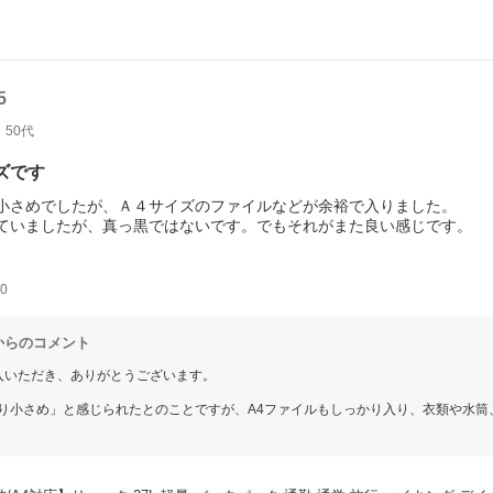
5
50代
ズです
小さめでしたが、Ａ４サイズのファイルなどが余裕で入りました。
ていましたが、真っ黒ではないです。でもそれがまた良い感じです。
ズボン、タオルを圧縮し、水筒、雨具（上下）、タブレットを入れて7
0
からのコメント
ご購入いただき、ありがとうございます。
り小さめ」と感じられたとのことですが、A4ファイルもしっかり入り、衣類や水筒
使いいただけているようで安心しました?
はない色味も気に入っていただけてうれしいです！