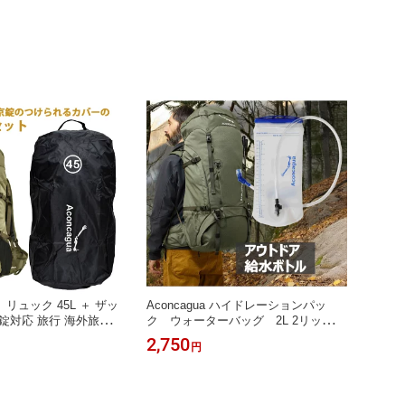
リュック 45L ＋ ザッ
Aconcagua ハイドレーションパッ
錠対応 旅行 海外旅行
ク ウォーターバッグ 2L 2リットル
破損 盗難防止 Ushuai
給水袋 水分補給 大容量 スポーツ ア
2,750
円
ア
ウトドア サイクリング 山登り ハイキ
ング ランニング 送料無料