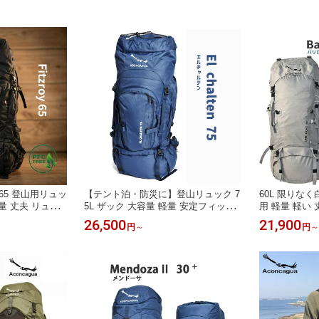
イ 65 登山用リュッ
【テント泊・防災に】登山リュック 7
60L 限りな
量 丈夫 リュッ
5L ザック 大容量 軽量 安定フィット
用 軽量 軽い
ザック 旅行 海外
縦走 キャンプ El Chalten 75 アコンカ
ク 多機能ポケ
26,500
21,900
円
～
円
～
泊 避難準備 リ
グア
プリッド着脱 2
concagua ア
a アコンカグア 
ェ