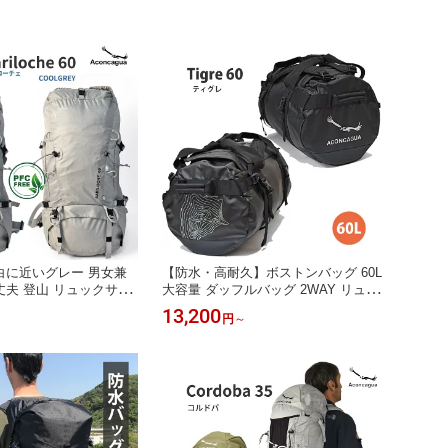
く白に近いグレー 男女兼
【防水・高耐久】ボストンバッグ 60L
 丈夫 登山 リュックサッ
大容量 ダッフルバッグ 2WAY リュッ
ット ロールトップ トッ
ク ターポリン 旅行 遠征 部活 アウト
13,200
円
～
WAYバッグ Aconcagu
ドア 防災 Tigre 60
Bariloche バリローチ