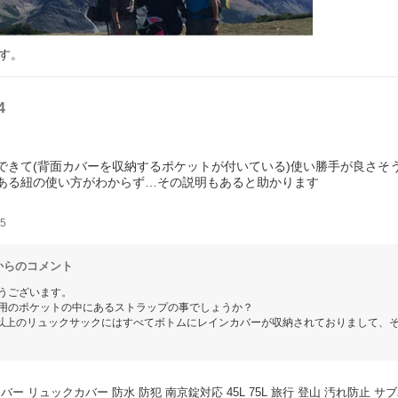
す。
4
できて(背面カバーを収納するポケットが付いている)使い勝手が良さそ
ある紐の使い方がわからず…その説明もあると助かります
5
からのコメント
うございます。
用のポケットの中にあるストラップの事でしょうか？
L以上のリュックサックにはすべてボトムにレインカバーが収納されておりまして、
下にはバックルがついており、レインカバーのストラップで固定してあります。
をこちらのPacklockシリーズにも装備してあるのですが、
ュックサックはさまざまな会社様のものだと思いますので、
にお届けできないのでありました。
ー リュックカバー 防水 防犯 南京錠対応 45L 75L 旅行 登山 汚れ防止 サブバッグ
るアクリルコードは カバーを収縮して、リュックの大きさに合わせるためにお使い