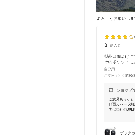
よろしくお願いしま
購入者
製品は雨よけに
そのポケットに
自分用
注文日：2026/08/0
ショップ
ご意見ありがと
背面カバー収納
実は弊社の30
に、リュックの
同様のストラップ
お使いになるリ
その説明を一緒
ザックカバ
周囲に通してあ