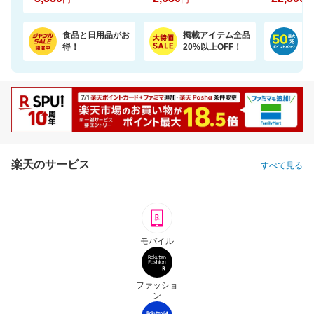
食品と日用品がお
掲載アイテム全品
日
得！
20%以上OFF！
ポ
楽天のサービス
すべて見る
モバイル
ファッショ
ン