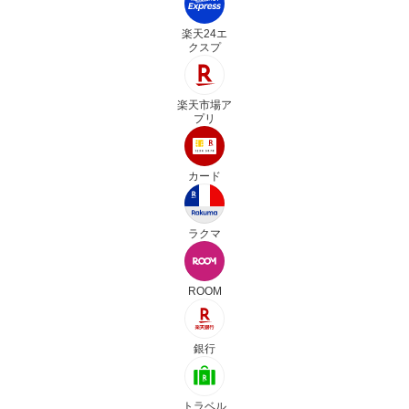
楽天24エ
クスプ
楽天市場ア
プリ
カード
ラクマ
ROOM
銀行
トラベル