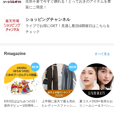
住所不要で今すぐ贈れる！とっておきのアイテムを豊
富にご用意！
ショッピングチャンネル
ライブでお得にGET！見逃し配信&開催日はこちらを
チェック
Rmagazine
すべて見る
8月3日ははちみつの日！
上半期に楽天で最も売れ
夏コスメ2026×長井かお
原作デビュー100周年も
たレディースファッショ
り｜ヘルシー＆ラベンダ
お祝い
ン
ーメイク