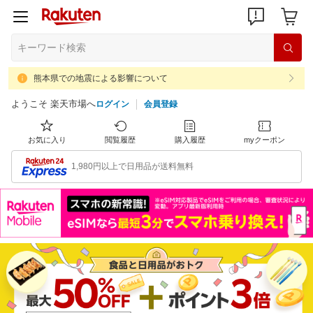
熊本県での地震による影響について
ようこそ 楽天市場へ
ログイン
会員登録
お気に入り
閲覧履歴
購入履歴
myクーポン
1,980円以上で日用品が送料無料