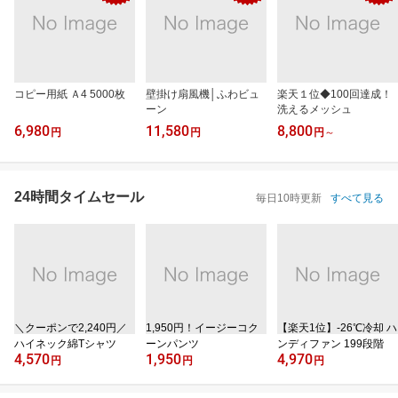
コピー用紙 Ａ4 5000枚
壁掛け扇風機│ふわビュ
楽天１位◆100回達成！
ーン
洗えるメッシュ
6,980
11,580
8,800
円
円
円
～
24時間タイムセール
毎日10時更新
すべて見る
＼クーポンで2,240円／
1,950円！イージーコク
【楽天1位】‐26℃冷却 ハ
ハイネック綿Tシャツ
ーンパンツ
ンディファン 199段階
4,570
1,950
4,970
円
円
円