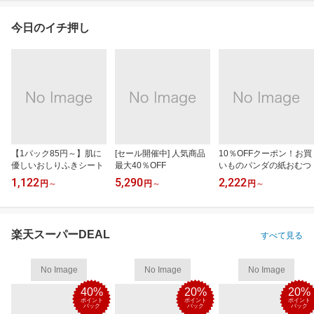
今日のイチ押し
【1パック85円～】肌に
[セール開催中] 人気商品
10％OFFクーポン！お買
優しいおしりふきシート
最大40％OFF
いものパンダの紙おむつ
1,122
5,290
2,222
円
～
円
～
円
～
楽天スーパーDEAL
すべて見る
No Image
No Image
No Image
40%
20%
20%
ポイント
ポイント
ポイント
バック
バック
バック