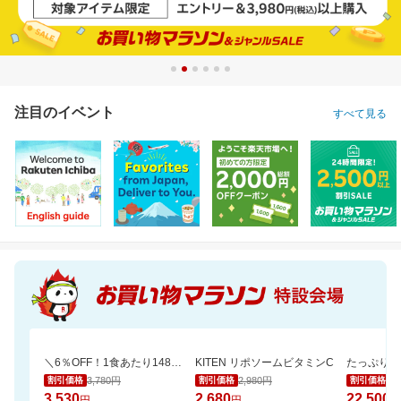
注目のイベント
すべて見る
＼6％OFF！1食あたり148円／エコ梱包！パックご飯 180g×24食
KITEN リポソームビタミンC
3,780円
2,980円
25
割引価格
割引価格
割引価格
3,530
2,680
22,500
円
円
円