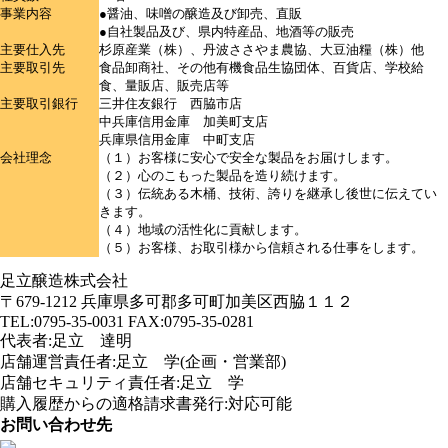
事業内容
●醤油、味噌の醸造及び卸売、直販
●自社製品及び、県内特産品、地酒等の販売
主要仕入先
杉原産業（株）、丹波ささやま農協、大豆油糧（株）他
主要取引先
食品卸商社、その他有機食品生協団体、百貨店、学校給
食、量販店、販売店等
主要取引銀行
三井住友銀行 西脇市店
中兵庫信用金庫 加美町支店
兵庫県信用金庫 中町支店
会社理念
（１）お客様に安心で安全な製品をお届けします。
（２）心のこもった製品を造り続けます。
（３）伝統ある木桶、技術、誇りを継承し後世に伝えてい
きます。
（４）地域の活性化に貢献します。
（５）お客様、お取引様から信頼される仕事をします。
足立醸造株式会社
〒679-1212 兵庫県多可郡多可町加美区西脇１１２
TEL:0795-35-0031 FAX:0795-35-0281
代表者:足立 達明
店舗運営責任者:足立 学(企画・営業部)
店舗セキュリティ責任者:足立 学
購入履歴からの適格請求書発行:対応可能
お問い合わせ先