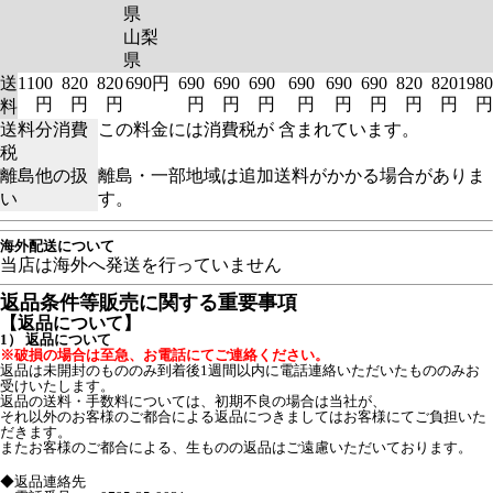
県
山梨
県
送
1100
820
820
690円
690
690
690
690
690
690
820
820
1980
円
円
円
円
円
円
円
円
円
円
円
円
料
送料分消費
この料金には消費税が 含まれています。
税
離島他の扱
離島・一部地域は追加送料がかかる場合がありま
い
す。
海外配送について
当店は海外へ発送を行っていません
返品条件等販売に関する重要事項
【返品について】
1） 返品について
※破損の場合は至急、お電話にてご連絡ください。
返品は未開封のもののみ到着後1週間以内に電話連絡いただいたもののみお
受けいたします。
返品の送料・手数料については、初期不良の場合は当社が、
それ以外のお客様のご都合による返品につきましてはお客様にてご負担いた
だきます。
またお客様のご都合による、生ものの返品はご遠慮いただいております。
◆返品連絡先