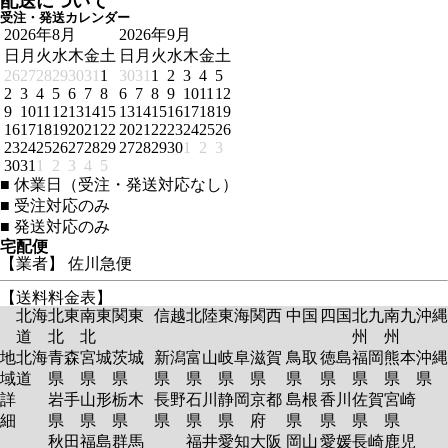
配送について
受注・発送カレンダー
2026年8月
2026年9月
日
月
火
水
木
金
土
日
月
火
水
木
金
土
26
27
28
29
30
31
1
30
31
1
2
3
4
5
2
3
4
5
6
7
8
6
7
8
9
10
11
12
9
10
11
12
13
14
15
13
14
15
16
17
18
19
16
17
18
19
20
21
22
20
21
22
23
24
25
26
23
24
25
26
27
28
29
27
28
29
30
1
2
3
30
31
1
2
3
4
5
■
休業日（受注・発送対応なし）
■
受注対応のみ
■
発送対応のみ
宅配便
【業者】 佐川急便
【送料料金表】
北海
北東
南東
関東
信越
北陸
東海
関西
中国
四国
北九
南九
沖縄
道
北
北
州
州
地
北海
青森
宮城
茨城
新潟
富山
岐阜
滋賀
鳥取
徳島
福岡
熊本
沖縄
域
道
県
県
県
県
県
県
県
県
県
県
県
県
詳
岩手
山形
栃木
長野
石川
静岡
京都
島根
香川
佐賀
宮崎
細
県
県
県
県
県
県
府
県
県
県
県
秋田
福島
群馬
福井
愛知
大阪
岡山
愛媛
長崎
鹿児