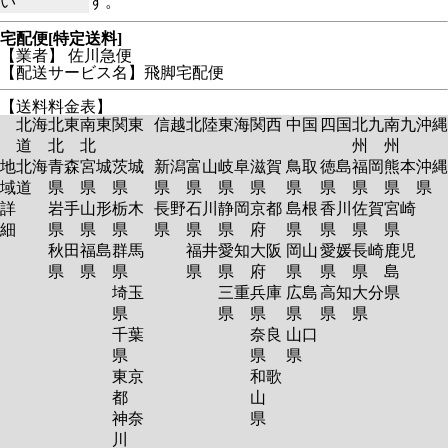
い
す。
宅配便[特定送料]
【業者】 佐川急便
【配送サービス名】飛脚宅配便
【送料料金表】
北海
北東
南東
関東
信越
北陸
東海
関西
中国
四国
北九
南九
沖縄
道
北
北
州
州
地
北海
青森
宮城
茨城
新潟
富山
岐阜
滋賀
鳥取
徳島
福岡
熊本
沖縄
域
道
県
県
県
県
県
県
県
県
県
県
県
県
詳
岩手
山形
栃木
長野
石川
静岡
京都
島根
香川
佐賀
宮崎
細
県
県
県
県
県
県
府
県
県
県
県
秋田
福島
群馬
福井
愛知
大阪
岡山
愛媛
長崎
鹿児
県
県
県
県
県
府
県
県
県
島
埼玉
三重
兵庫
広島
高知
大分
県
県
県
県
県
県
県
千葉
奈良
山口
県
県
県
東京
和歌
都
山
神奈
県
川