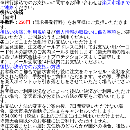
※銀行振込でのお支払いに関するお問い合わせは
楽天市場まで
ご連絡
ください。
後払い決済
【備考】
手数料：
250円
（請求書発行料）をお客様にご負担いただきま
す。
後払い決済ご利用規約
及び
個人情報の取扱いに係る事項
をご確
認いただき、ご同意のうえご利用ください。
各コンビニまたは銀行でお支払いいただけます。
商品発送後、注文者メールアドレスに対してお支払い用バーコ
ード付きの請求のご案内メールを送付します（楽天市場の指示
に基づき株式会社ネットプロテクションズよりご請求しま
す）。メール受取後14日以内にお支払いください。
後払い決済でのお支払い方法
お客様のご都合で請求書発行後に注文をキャンセル・金額を変
更された場合、手数料をご負担いただきます。その際、手数料
を楽天ポイントから引き落としをさせていただく場合がござい
ます。
お客様のご利用状況などによって後払い決済がご利用いただけ
ない場合、楽天市場がお支払い方法の変更をご案内いたしま
す。
お支払い方法の変更をご案内後、7日間変更いただけない場
合、楽天市場が自動でご注文をキャンセルいたします。
※54,000円（税込）以上のご注文にはご利用いただけません。
※楽天会員以外のお客様にはご利用いただけません。
※注文者またはお届け先住所のどちらかが国外の場合、後払い