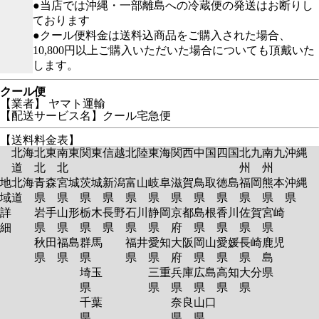
●当店では沖縄・一部離島への冷蔵便の発送はお断りし
ております
●クール便料金は送料込商品をご購入された場合、
10,800円以上ご購入いただいた場合についても頂戴いた
します。
クール便
【業者】 ヤマト運輸
【配送サービス名】クール宅急便
【送料料金表】
北海
北東
南東
関東
信越
北陸
東海
関西
中国
四国
北九
南九
沖縄
道
北
北
州
州
地
北海
青森
宮城
茨城
新潟
富山
岐阜
滋賀
鳥取
徳島
福岡
熊本
沖縄
域
道
県
県
県
県
県
県
県
県
県
県
県
県
詳
岩手
山形
栃木
長野
石川
静岡
京都
島根
香川
佐賀
宮崎
細
県
県
県
県
県
県
府
県
県
県
県
秋田
福島
群馬
福井
愛知
大阪
岡山
愛媛
長崎
鹿児
県
県
県
県
県
府
県
県
県
島
埼玉
三重
兵庫
広島
高知
大分
県
県
県
県
県
県
県
千葉
奈良
山口
県
県
県