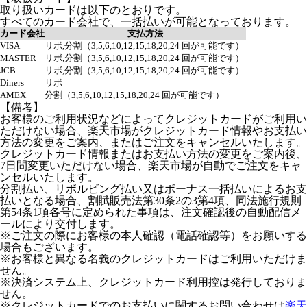
取り扱いカードは以下のとおりです。
すべてのカード会社で、一括払いが可能となっております。
カード会社
支払方法
VISA
リボ,分割（3,5,6,10,12,15,18,20,24 回が可能です）
MASTER
リボ,分割（3,5,6,10,12,15,18,20,24 回が可能です）
JCB
リボ,分割（3,5,6,10,12,15,18,20,24 回が可能です）
Diners
リボ
AMEX
分割（3,5,6,10,12,15,18,20,24 回が可能です）
【備考】
お客様のご利用状況などによってクレジットカードがご利用い
ただけない場合、楽天市場がクレジットカード情報やお支払い
方法の変更をご案内、またはご注文をキャンセルいたします。
クレジットカード情報またはお支払い方法の変更をご案内後、
7日間変更いただけない場合、楽天市場が自動でご注文をキャ
ンセルいたします。
分割払い、リボルビング払い又はボーナス一括払いによるお支
払いとなる場合、割賦販売法第30条2の3第4項、同法施行規則
第54条1項各号に定められた事項は、注文確認後の自動配信メ
ールにより交付します。
※ご注文の際にお客様の本人確認（電話確認等）をお願いする
場合もございます。
※お客様と異なる名義のクレジットカードはご利用いただけま
せん。
※決済システム上、クレジットカード利用控は発行しておりま
せん。
※クレジットカードでのお支払いに関するお問い合わせは
楽天