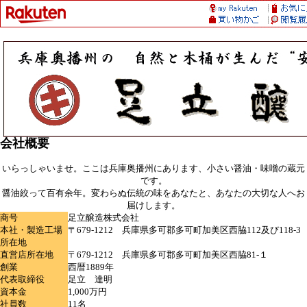
会社概要
いらっしゃいませ。ここは兵庫奥播州にあります、小さい醤油・味噌の蔵元
です。
醤油絞って百有余年。変わらぬ伝統の味をあなたと、あなたの大切な人へお
届けします。
商号
足立醸造株式会社
本社・製造工場
〒679-1212 兵庫県多可郡多可町加美区西脇112及び118-3
所在地
直営店所在地
〒679-1212 兵庫県多可郡多可町加美区西脇81-１
創業
西暦1889年
代表取締役
足立 達明
資本金
1,000万円
社員数
11名