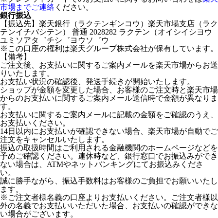
市場までご連絡
ください。
銀行振込
【振込先】楽天銀行（ラクテンギンコウ）楽天市場支店（ラク
テンイチバシテン） 普通 2028282 ラクテン（オイシイシヨウ
ユミソアタ゛チシ゛ヨウソ゛ウ
※この口座の権利は楽天グループ株式会社が保有しています。
【備考】
ご注文後、お支払いに関するご案内メールを楽天市場からお送
りいたします。
お支払い状況の確認後、発送手続きが開始いたします。
ショップが金額を変更した場合、お客様のご注文時と楽天市場
からのお支払いに関するご案内メール送信時で金額が異なりま
す。
お支払いに関するご案内メールに記載の金額をご確認のうえ、
お支払いください。
14日以内にお支払いが確認できない場合、楽天市場が自動でご
注文をキャンセルいたします。
振込の取扱時間はご利用される金融機関のホームページなどを
予めご確認ください。連休時など、銀行窓口でお振込みができ
ない場合は、ATMやネットバンキングにてお振込みくださ
い。
誠に勝手ながら、振込手数料はお客様のご負担でお願いいたし
ます。
※ご注文者様名義の口座よりお支払いください。ご注文者様以
外の名義でお支払いいただいた場合、お支払いの確認ができな
い場合がございます。