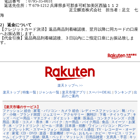
電話番号 ：0795-35-0031
返送先住所：〒679-1212 兵庫県多可郡多可町加美区西脇１１２
足立醸造株式会社 担当者：足立 七
海
2） 返金について
【クレジットカード決済】返品商品到着確認後、翌月以降に同カードの口座
へお振込致します。
【代金引換】返品商品到着確認後、３日以内にご指定口座にお振込致しま
す。
楽天トップへ >>
楽天トップ
|
特集一覧
|
ジャンル一覧
|
楽天市場アプリ
|
スーパーDEAL
|
ランキング
|
出
店のご案内
【楽天市場のサービス】
ファッション 総合
|
家電・パソコン・カメラ 総合
|
レディースファッション
|
靴
|
バッ
グ・小物・ブランド雑貨
|
ジュエリー・アクセサリー
|
腕時計
|
下着・ナイトウェア
|
キ
ッズ・ベビー用品・マタニティ
|
ダイエット・健康
|
医薬品・コンタクトレンズ・介護
用品
|
美容・コスメ・香水
|
車・バイク
|
カー用品・バイク用品
|
食品
|
スイーツ・お菓
子
|
水・ソフトドリンク
|
ビール・洋酒
|
日本酒・焼酎
|
ワイン
|
パソコン・PCパー
ツ
|
タブレットPC・スマートフォン
|
光回線・モバイル通信
|
TV・レコーダー・オーデ
ィオ
|
家電
|
CD・DVD
|
楽器・音楽機材
|
ゲーム
|
おもちゃ
|
ホビー
|
サービス・リフォ
ーム
|
インテリア・収納
|
寝具・ベッド・マットレス
|
日用品雑貨・文房具・手芸
|
キッ