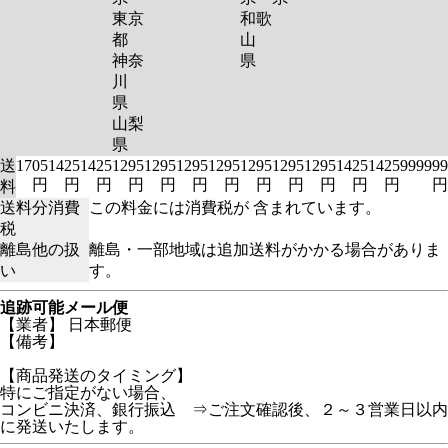
東京
和歌
都
山
神奈
県
川
県
山梨
県
送
1705
1425
1425
1295
1295
1295
1295
1295
1295
1295
1425
1425
999999
円
円
円
円
円
円
円
円
円
円
円
円
円
料
送料分消費
この料金には消費税が 含まれています。
税
離島他の扱
離島・一部地域は追加送料がかかる場合がありま
い
す。
追跡可能メール便
【業者】 日本郵便
【備考】
【商品発送のタイミング】
特にご指定がない場合、
コンビニ決済、銀行振込 ⇒ご注文確認後、２～３営業日以内
に発送いたします。