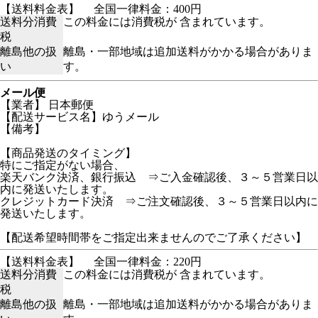
【送料料金表】
全国一律料金：400円
送料分消費
この料金には消費税が 含まれています。
税
離島他の扱
離島・一部地域は追加送料がかかる場合がありま
い
す。
メール便
【業者】 日本郵便
【配送サービス名】ゆうメール
【備考】
【商品発送のタイミング】
特にご指定がない場合、
楽天バンク決済、銀行振込 ⇒ご入金確認後、３～５営業日以
内に発送いたします。
クレジットカード決済 ⇒ご注文確認後、３～５営業日以内に
発送いたします。
【配送希望時間帯をご指定出来ませんのでご了承ください】
【送料料金表】
全国一律料金：220円
送料分消費
この料金には消費税が 含まれています。
税
離島他の扱
離島・一部地域は追加送料がかかる場合がありま