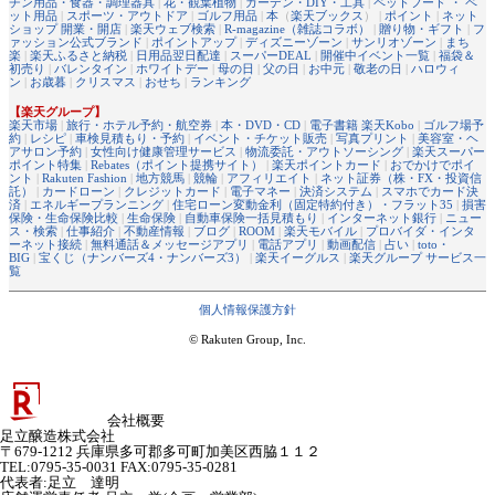
チン用品・食器・調理器具
|
花・観葉植物
|
ガーデン・DIY・工具
|
ペットフード ・ ペ
ット用品
|
スポーツ・アウトドア
|
ゴルフ用品
|
本
（
楽天ブックス
） |
ポイント
|
ネット
ショップ 開業・開店
|
楽天ウェブ検索
|
R-magazine（雑誌コラボ）
|
贈り物・ギフト
|
フ
ァッション公式ブランド
|
ポイントアップ
|
ディズニーゾーン
|
サンリオゾーン
|
まち
楽
|
楽天ふるさと納税
|
日用品翌日配達
|
スーパーDEAL
|
開催中イベント一覧
|
福袋＆
初売り
|
バレンタイン
|
ホワイトデー
|
母の日
|
父の日
|
お中元
|
敬老の日
|
ハロウィ
ン
|
お歳暮
|
クリスマス
|
おせち
|
ランキング
【楽天グループ】
楽天市場
|
旅行・ホテル予約・航空券
|
本・DVD・CD
|
電子書籍 楽天Kobo
|
ゴルフ場予
約
|
レシピ
|
車検見積もり・予約
|
イベント・チケット販売
|
写真プリント
|
美容室・ヘ
アサロン予約
|
女性向け健康管理サービス
|
物流委託・アウトソーシング
|
楽天スーパー
ポイント特集
|
Rebates（ポイント提携サイト）
|
楽天ポイントカード
|
おでかけでポイ
ント
|
Rakuten Fashion
|
地方競馬
|
競輪
|
アフィリエイト
|
ネット証券（株・FX・投資信
託）
|
カードローン
|
クレジットカード
|
電子マネー
|
決済システム
|
スマホでカード決
済
|
エネルギープランニング
|
住宅ローン変動金利（固定特約付き）・フラット35
|
損害
保険・生命保険比較
|
生命保険
|
自動車保険一括見積もり
|
インターネット銀行
|
ニュー
ス・検索
|
仕事紹介
|
不動産情報
|
ブログ
|
ROOM
|
楽天モバイル
|
プロバイダ・インタ
ーネット接続
|
無料通話＆メッセージアプリ
|
電話アプリ
|
動画配信
|
占い
|
toto・
BIG
|
宝くじ（ナンバーズ4・ナンバーズ3）
|
楽天イーグルス
|
楽天グループ サービス一
覧
個人情報保護方針
© Rakuten Group, Inc.
会社概要
足立醸造株式会社
〒679-1212 兵庫県多可郡多可町加美区西脇１１２
TEL:0795-35-0031 FAX:0795-35-0281
代表者
:
足立 達明