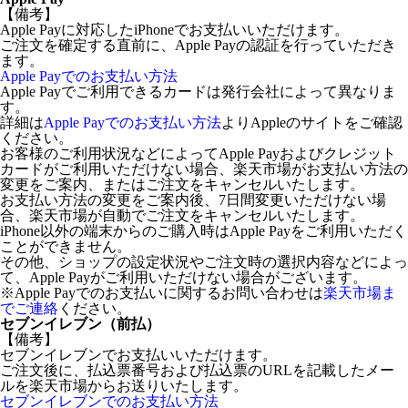
【備考】
Apple Payに対応したiPhoneでお支払いいただけます。
ご注文を確定する直前に、Apple Payの認証を行っていただき
ます。
Apple Payでのお支払い方法
Apple Payでご利用できるカードは発行会社によって異なりま
す。
詳細は
Apple Payでのお支払い方法
よりAppleのサイトをご確認
ください。
お客様のご利用状況などによってApple Payおよびクレジット
カードがご利用いただけない場合、楽天市場がお支払い方法の
変更をご案内、またはご注文をキャンセルいたします。
お支払い方法の変更をご案内後、7日間変更いただけない場
合、楽天市場が自動でご注文をキャンセルいたします。
iPhone以外の端末からのご購入時はApple Payをご利用いただく
ことができません。
その他、ショップの設定状況やご注文時の選択内容などによっ
て、Apple Payがご利用いただけない場合がございます。
※Apple Payでのお支払いに関するお問い合わせは
楽天市場ま
でご連絡
ください。
セブンイレブン（前払）
【備考】
セブンイレブンでお支払いいただけます。
ご注文後に、払込票番号および払込票のURLを記載したメー
ルを楽天市場からお送りいたします。
セブンイレブンでのお支払い方法