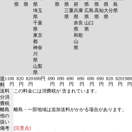
県
県
県
県
県
府
県
県
県
島
埼玉
三重
兵庫
広島
高知
大分
県
県
県
県
県
県
県
千葉
奈良
山口
県
県
県
東京
和歌
都
山
神奈
県
川
県
山梨
県
送
1100
820
820
690円
690
690
690
690
690
690
820
820
1980
円
円
円
円
円
円
円
円
円
円
円
円
料
送料
この料金には消費税が 含まれています。
分消
費税
離島
離島・一部地域は追加送料がかかる場合があります。
他の
扱い
備考
[注意点]