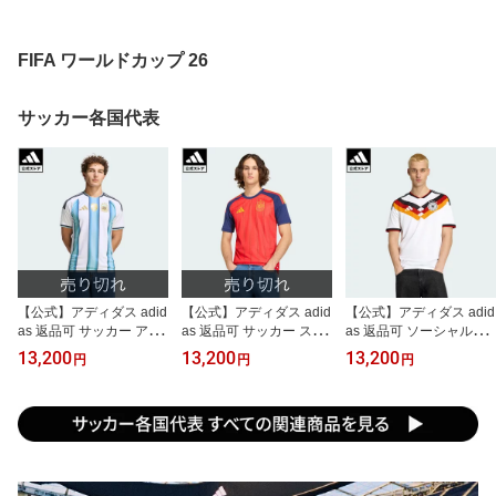
FIFA ワールドカップ 26
サッカー各国代表
【公式】アディダス adid
【公式】アディダス adid
【公式】アディダス adid
as 返品可 サッカー アル
as 返品可 サッカー スペ
as 返品可 ソーシャルギ
ゼンチン代表 26 ホーム
イン代表 26 ホーム レプ
フト対象 サッカー ドイ
13,200
13,200
13,200
円
円
円
レプリカ ユニフォーム
リカ ユニフォーム パフ
ツ代表 26 ホーム レプリ
パフォーマンス ユニセッ
ォーマンス ユニセックス
カ ユニフォーム パフォ
クス ウェア・服 ユニフ
ウェア・服 ユニフォーム
ーマンス ユニセックス
ォーム 白 ホワイト JM83
赤 レッド JN4390
ウェア・服 ユニフォーム
96
白 ホワイト KD8363