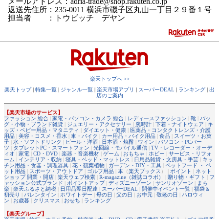
メールアドレス：adria-trade@shop.rakuten.co.jp
返送先住所：235-0011 横浜市磯子区丸山一丁目２９番１号
担当者 ：トウビッチ デヤン
楽天トップへ >>
楽天トップ
|
特集一覧
|
ジャンル一覧
|
楽天市場アプリ
|
スーパーDEAL
|
ランキング
|
出
店のご案内
【楽天市場のサービス】
ファッション 総合
|
家電・パソコン・カメラ 総合
|
レディースファッション
|
靴
|
バッ
グ・小物・ブランド雑貨
|
ジュエリー・アクセサリー
|
腕時計
|
下着・ナイトウェア
|
キ
ッズ・ベビー用品・マタニティ
|
ダイエット・健康
|
医薬品・コンタクトレンズ・介護
用品
|
美容・コスメ・香水
|
車・バイク
|
カー用品・バイク用品
|
食品
|
スイーツ・お菓
子
|
水・ソフトドリンク
|
ビール・洋酒
|
日本酒・焼酎
|
ワイン
|
パソコン・PCパー
ツ
|
タブレットPC・スマートフォン
|
光回線・モバイル通信
|
TV・レコーダー・オーデ
ィオ
|
家電
|
CD・DVD
|
楽器・音楽機材
|
ゲーム
|
おもちゃ
|
ホビー
|
サービス・リフォ
ーム
|
インテリア・収納
|
寝具・ベッド・マットレス
|
日用品雑貨・文房具・手芸
|
キッ
チン用品・食器・調理器具
|
花・観葉植物
|
ガーデン・DIY・工具
|
ペットフード ・ ペ
ット用品
|
スポーツ・アウトドア
|
ゴルフ用品
|
本
（
楽天ブックス
） |
ポイント
|
ネット
ショップ 開業・開店
|
楽天ウェブ検索
|
R-magazine（雑誌コラボ）
|
贈り物・ギフト
|
フ
ァッション公式ブランド
|
ポイントアップ
|
ディズニーゾーン
|
サンリオゾーン
|
まち
楽
|
楽天ふるさと納税
|
日用品翌日配達
|
スーパーDEAL
|
開催中イベント一覧
|
福袋＆
初売り
|
バレンタイン
|
ホワイトデー
|
母の日
|
父の日
|
お中元
|
敬老の日
|
ハロウィ
ン
|
お歳暮
|
クリスマス
|
おせち
|
ランキング
【楽天グループ】