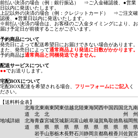
前払い決済の場合（例：銀行振込） ⇒ご入金確認後、●営業
日以内に発送いたします。
上記以外の決済の場合（例：クレジットカード） ⇒ご注文確
認後、●営業日以内に発送いたします。
※前払い決済の場合は、お客様のご入金タイミングにより、お
届け予定日が前後することがございます。
予約商品について
発売日によって配送希望日にお届けできない場合があります。
また、発売日によって
通常商品より発送に日数がかかります。
予約商品は
通常商品と同梱発送できません。
配送サービスについて
●●
でお送りします。
宅配BOXについて
宅配BOX配達を希望される場合、
フリーフォームにご記入
く
ださい。
【送料料金表】
北海
北東
南東
関東
信越
北陸
東海
関西
中国
四国
北九
南
道
北
北
州
州
地域詳細
北海
青森
宮城
茨城
新潟
富山
岐阜
滋賀
鳥取
徳島
福岡
熊
道
県
県
県
県
県
県
県
県
県
県
岩手
山形
栃木
長野
石川
静岡
京都
島根
香川
佐賀
宮