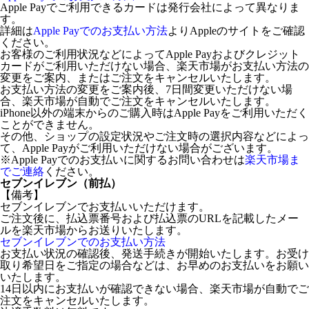
Apple Payでご利用できるカードは発行会社によって異なりま
す。
詳細は
Apple Payでのお支払い方法
よりAppleのサイトをご確認
ください。
お客様のご利用状況などによってApple Payおよびクレジット
カードがご利用いただけない場合、楽天市場がお支払い方法の
変更をご案内、またはご注文をキャンセルいたします。
お支払い方法の変更をご案内後、7日間変更いただけない場
合、楽天市場が自動でご注文をキャンセルいたします。
iPhone以外の端末からのご購入時はApple Payをご利用いただく
ことができません。
その他、ショップの設定状況やご注文時の選択内容などによっ
て、Apple Payがご利用いただけない場合がございます。
※Apple Payでのお支払いに関するお問い合わせは
楽天市場ま
でご連絡
ください。
セブンイレブン（前払）
【備考】
セブンイレブンでお支払いいただけます。
ご注文後に、払込票番号および払込票のURLを記載したメー
ルを楽天市場からお送りいたします。
セブンイレブンでのお支払い方法
お支払い状況の確認後、発送手続きが開始いたします。お受け
取り希望日をご指定の場合などは、お早めのお支払いをお願い
いたします。
14日以内にお支払いが確認できない場合、楽天市場が自動でご
注文をキャンセルいたします。