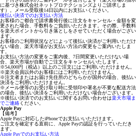
に基づき株式会社ネットプロテクションズよりご請求しま
す）。メール受取後14日以内にお支払いください。
後払い決済でのお支払い方法
お客様のご都合で請求書発行後に注文をキャンセル・金額を変
更された場合、手数料をご負担いただきます。その際、手数料
を楽天ポイントから引き落としをさせていただく場合がござい
ます。
お客様のご利用状況などによって後払い決済がご利用いただけ
ない場合、楽天市場がお支払い方法の変更をご案内いたしま
す。
お支払い方法の変更をご案内後、7日間変更いただけない場
合、楽天市場が自動でご注文をキャンセルいたします。
※54,000円（税込）以上のご注文にはご利用いただけません。
※楽天会員以外のお客様にはご利用いただけません。
※注文者またはお届け先住所のどちらかが国外の場合、後払い
決済をご利用いただけません。
※メール便等のお受け取り時に受領印や署名が不要な配送方法
の場合、後払い決済をご利用いただけない場合がございます。
※後払い決済でのお支払いに関するお問い合わせは
楽天市場ま
でご連絡
ください。
Apple Pay
【備考】
Apple Payに対応したiPhoneでお支払いいただけます。
ご注文を確定する直前に、Apple Payの認証を行っていただき
ます。
Apple Payでのお支払い方法