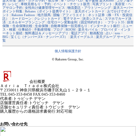
楽天市場
|
旅行・ホテル予約・航空券
|
本・DVD・CD
|
電子書籍 楽天Kobo
|
ゴルフ場予
約
|
レシピ
|
車検見積もり・予約
|
イベント・チケット販売
|
写真プリント
|
美容室・ヘ
アサロン予約
|
女性向け健康管理サービス
|
物流委託・アウトソーシング
|
楽天スーパー
ポイント特集
|
Rebates（ポイント提携サイト）
|
楽天ポイントカード
|
おでかけでポイ
ント
|
Rakuten Fashion
|
地方競馬
|
競輪
|
アフィリエイト
|
ネット証券（株・FX・投資信
託）
|
カードローン
|
クレジットカード
|
電子マネー
|
決済システム
|
スマホでカード決
済
|
エネルギープランニング
|
住宅ローン変動金利（固定特約付き）・フラット35
|
損害
保険・生命保険比較
|
生命保険
|
自動車保険一括見積もり
|
インターネット銀行
|
ニュー
ス・検索
|
仕事紹介
|
不動産情報
|
ブログ
|
ROOM
|
楽天モバイル
|
プロバイダ・インタ
ーネット接続
|
無料通話＆メッセージアプリ
|
電話アプリ
|
動画配信
|
占い
|
toto・
BIG
|
宝くじ（ナンバーズ4・ナンバーズ3）
|
楽天イーグルス
|
楽天グループ サービス一
覧
個人情報保護方針
© Rakuten Group, Inc.
会社概要
Ａｄｒｉａ Ｔｒａｄｅ株式会社
〒2350011 神奈川県横浜市磯子区丸山１－２９－１
TEL:045-353-8458 FAX:045-353-8460
代表者
:
トゥビッチ デヤン
店舗運営責任者
:
トウビッチ デヤン
店舗セキュリティ責任者
:
トウビッチ デヤン
購入履歴からの適格請求書発行:対応可能
お問い合わせ先