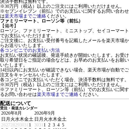
決済手数料は無料です。
※30万円（税込）以上のご注文にはご利用いただけません。
※セブンイレブン（前払）でのお支払いに関するお問い合わせ
は
楽天市場までご連絡
ください。
ファミリーマート、ローソン等（前払）
【備考】
ローソン、ファミリーマート、ミニストップ、セイコーマート
でお支払いいただけます。
ご注文後に、お支払い受付番号を記載したメールを楽天市場か
らお送りいたします。
各コンビニでのお支払い方法
お支払い状況の確認後、発送手続きが開始いたします。お受け
取り希望日をご指定の場合などは、お早めのお支払いをお願い
いたします。
14日以内にお支払いが確認できない場合、楽天市場が自動でご
注文をキャンセルいたします。
各コンビニでお支払いいただく場合、決済手数料は無料です。
※30万円（税込）以上のご注文にはご利用いただけません。
※ファミリーマート、ローソン等（前払）でのお支払いに関す
るお問い合わせは
楽天市場までご連絡
ください。
配送について
受注・発送カレンダー
2026年8月
2026年9月
日
月
火
水
木
金
土
日
月
火
水
木
金
土
26
27
28
29
30
31
1
30
31
1
2
3
4
5