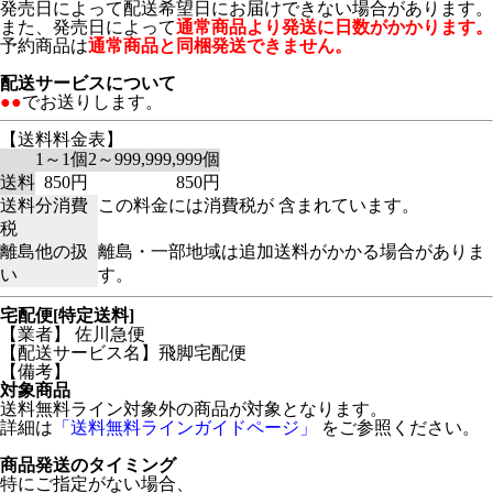
発売日によって配送希望日にお届けできない場合があります。
また、発売日によって
通常商品より発送に日数がかかります。
予約商品は
通常商品と同梱発送できません。
配送サービスについて
●●
でお送りします。
【送料料金表】
1～1個
2～999,999,999個
送料
850円
850円
送料分消費
この料金には消費税が 含まれています。
税
離島他の扱
離島・一部地域は追加送料がかかる場合がありま
い
す。
宅配便[特定送料]
【業者】 佐川急便
【配送サービス名】飛脚宅配便
【備考】
対象商品
送料無料ライン対象外の商品が対象となります。
詳細は
「送料無料ラインガイドページ」
をご参照ください。
商品発送のタイミング
特にご指定がない場合、