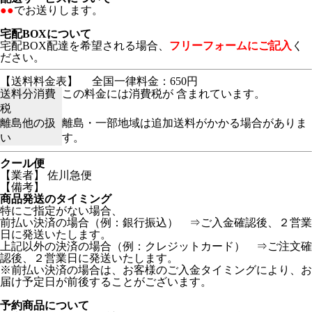
●●
でお送りします。
宅配BOXについて
宅配BOX配達を希望される場合、
フリーフォームにご記入
く
ださい。
【送料料金表】
全国一律料金：650円
送料分消費
この料金には消費税が 含まれています。
税
離島他の扱
離島・一部地域は追加送料がかかる場合がありま
い
す。
クール便
【業者】 佐川急便
【備考】
商品発送のタイミング
特にご指定がない場合、
前払い決済の場合（例：銀行振込） ⇒ご入金確認後、２営業
日に発送いたします。
上記以外の決済の場合（例：クレジットカード） ⇒ご注文確
認後、２営業日に発送いたします。
※前払い決済の場合は、お客様のご入金タイミングにより、お
届け予定日が前後することがございます。
予約商品について