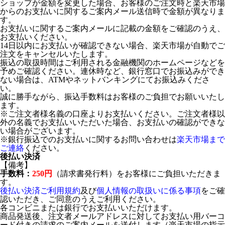
ショップが金額を変更した場合、お客様のご注文時と楽天市場
からのお支払いに関するご案内メール送信時で金額が異なりま
す。
お支払いに関するご案内メールに記載の金額をご確認のうえ、
お支払いください。
14日以内にお支払いが確認できない場合、楽天市場が自動でご
注文をキャンセルいたします。
振込の取扱時間はご利用される金融機関のホームページなどを
予めご確認ください。連休時など、銀行窓口でお振込みができ
ない場合は、ATMやネットバンキングにてお振込みくださ
い。
誠に勝手ながら、振込手数料はお客様のご負担でお願いいたし
ます。
※ご注文者様名義の口座よりお支払いください。ご注文者様以
外の名義でお支払いいただいた場合、お支払いの確認ができな
い場合がございます。
※銀行振込でのお支払いに関するお問い合わせは
楽天市場まで
ご連絡
ください。
後払い決済
【備考】
手数料：
250円
（請求書発行料）をお客様にご負担いただきま
す。
後払い決済ご利用規約
及び
個人情報の取扱いに係る事項
をご確
認いただき、ご同意のうえご利用ください。
各コンビニまたは銀行でお支払いいただけます。
商品発送後、注文者メールアドレスに対してお支払い用バーコ
ード付きの請求のご案内メールを送付します（楽天市場の指示