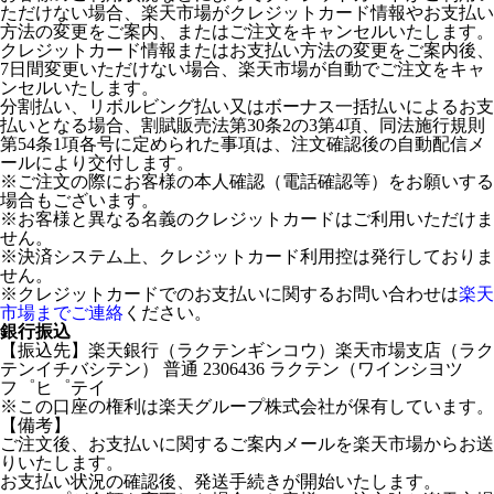
ただけない場合、楽天市場がクレジットカード情報やお支払い
方法の変更をご案内、またはご注文をキャンセルいたします。
クレジットカード情報またはお支払い方法の変更をご案内後、
7日間変更いただけない場合、楽天市場が自動でご注文をキャ
ンセルいたします。
分割払い、リボルビング払い又はボーナス一括払いによるお支
払いとなる場合、割賦販売法第30条2の3第4項、同法施行規則
第54条1項各号に定められた事項は、注文確認後の自動配信メ
ールにより交付します。
※ご注文の際にお客様の本人確認（電話確認等）をお願いする
場合もございます。
※お客様と異なる名義のクレジットカードはご利用いただけま
せん。
※決済システム上、クレジットカード利用控は発行しておりま
せん。
※クレジットカードでのお支払いに関するお問い合わせは
楽天
市場までご連絡
ください。
銀行振込
【振込先】楽天銀行（ラクテンギンコウ）楽天市場支店（ラク
テンイチバシテン） 普通 2306436 ラクテン（ワインシヨツ
フ゜ヒ゜テイ
※この口座の権利は楽天グループ株式会社が保有しています。
【備考】
ご注文後、お支払いに関するご案内メールを楽天市場からお送
りいたします。
お支払い状況の確認後、発送手続きが開始いたします。