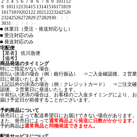
2
3
4
5
6
7
8
6
7
8
9
10
11
12
9
10
11
12
13
14
15
13
14
15
16
17
18
19
16
17
18
19
20
21
22
20
21
22
23
24
25
26
23
24
25
26
27
28
29
27
28
29
30
1
2
3
30
31
1
2
3
4
5
■
休業日（受注・発送対応なし）
■
受注対応のみ
■
発送対応のみ
宅配便
【業者】 佐川急便
【備考】
商品発送のタイミング
特にご指定がない場合、
前払い決済の場合（例：銀行振込） ⇒ご入金確認後、２営業
日に発送いたします。
上記以外の決済の場合（例：クレジットカード） ⇒ご注文確
認後、２営業日に発送いたします。
※前払い決済の場合は、お客様のご入金タイミングにより、お
届け予定日が前後することがございます。
予約商品について
発売日によって配送希望日にお届けできない場合があります。
また、発売日によって
通常商品より発送に日数がかかります。
予約商品は
通常商品と同梱発送できません。
配送サービスについて