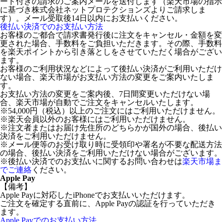
ード付きの請求のご案内メールを送付します（楽天市場の指示
に基づき株式会社ネットプロテクションズよりご請求しま
す）。メール受取後14日以内にお支払いください。
後払い決済でのお支払い方法
お客様のご都合で請求書発行後に注文をキャンセル・金額を変
更された場合、手数料をご負担いただきます。その際、手数料
を楽天ポイントから引き落としをさせていただく場合がござい
ます。
お客様のご利用状況などによって後払い決済がご利用いただけ
ない場合、楽天市場がお支払い方法の変更をご案内いたしま
す。
お支払い方法の変更をご案内後、7日間変更いただけない場
合、楽天市場が自動でご注文をキャンセルいたします。
※54,000円（税込）以上のご注文にはご利用いただけません。
※楽天会員以外のお客様にはご利用いただけません。
※注文者またはお届け先住所のどちらかが国外の場合、後払い
決済をご利用いただけません。
※メール便等のお受け取り時に受領印や署名が不要な配送方法
の場合、後払い決済をご利用いただけない場合がございます。
※後払い決済でのお支払いに関するお問い合わせは
楽天市場ま
でご連絡
ください。
Apple Pay
【備考】
Apple Payに対応したiPhoneでお支払いいただけます。
ご注文を確定する直前に、Apple Payの認証を行っていただき
ます。
Apple Payでのお支払い方法