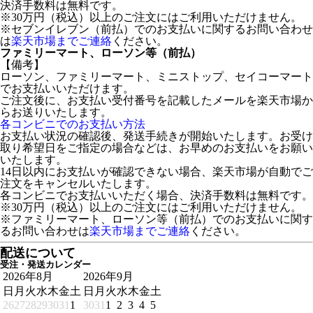
決済手数料は無料です。
※30万円（税込）以上のご注文にはご利用いただけません。
※セブンイレブン（前払）でのお支払いに関するお問い合わせ
は
楽天市場までご連絡
ください。
ファミリーマート、ローソン等（前払）
【備考】
ローソン、ファミリーマート、ミニストップ、セイコーマート
でお支払いいただけます。
ご注文後に、お支払い受付番号を記載したメールを楽天市場か
らお送りいたします。
各コンビニでのお支払い方法
お支払い状況の確認後、発送手続きが開始いたします。お受け
取り希望日をご指定の場合などは、お早めのお支払いをお願い
いたします。
14日以内にお支払いが確認できない場合、楽天市場が自動でご
注文をキャンセルいたします。
各コンビニでお支払いいただく場合、決済手数料は無料です。
※30万円（税込）以上のご注文にはご利用いただけません。
※ファミリーマート、ローソン等（前払）でのお支払いに関す
るお問い合わせは
楽天市場までご連絡
ください。
配送について
受注・発送カレンダー
2026年8月
2026年9月
日
月
火
水
木
金
土
日
月
火
水
木
金
土
26
27
28
29
30
31
1
30
31
1
2
3
4
5