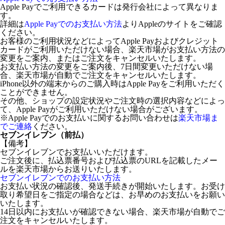
Apple Payでご利用できるカードは発行会社によって異なりま
す。
詳細は
Apple Payでのお支払い方法
よりAppleのサイトをご確認
ください。
お客様のご利用状況などによってApple Payおよびクレジット
カードがご利用いただけない場合、楽天市場がお支払い方法の
変更をご案内、またはご注文をキャンセルいたします。
お支払い方法の変更をご案内後、7日間変更いただけない場
合、楽天市場が自動でご注文をキャンセルいたします。
iPhone以外の端末からのご購入時はApple Payをご利用いただく
ことができません。
その他、ショップの設定状況やご注文時の選択内容などによっ
て、Apple Payがご利用いただけない場合がございます。
※Apple Payでのお支払いに関するお問い合わせは
楽天市場ま
でご連絡
ください。
セブンイレブン（前払）
【備考】
セブンイレブンでお支払いいただけます。
ご注文後に、払込票番号および払込票のURLを記載したメー
ルを楽天市場からお送りいたします。
セブンイレブンでのお支払い方法
お支払い状況の確認後、発送手続きが開始いたします。お受け
取り希望日をご指定の場合などは、お早めのお支払いをお願い
いたします。
14日以内にお支払いが確認できない場合、楽天市場が自動でご
注文をキャンセルいたします。