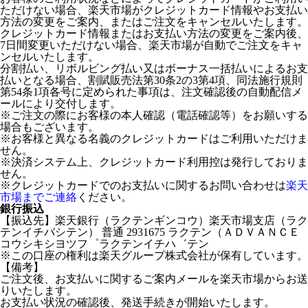
ただけない場合、楽天市場がクレジットカード情報やお支払い
方法の変更をご案内、またはご注文をキャンセルいたします。
クレジットカード情報またはお支払い方法の変更をご案内後、
7日間変更いただけない場合、楽天市場が自動でご注文をキャ
ンセルいたします。
分割払い、リボルビング払い又はボーナス一括払いによるお支
払いとなる場合、割賦販売法第30条2の3第4項、同法施行規則
第54条1項各号に定められた事項は、注文確認後の自動配信メ
ールにより交付します。
※ご注文の際にお客様の本人確認（電話確認等）をお願いする
場合もございます。
※お客様と異なる名義のクレジットカードはご利用いただけま
せん。
※決済システム上、クレジットカード利用控は発行しておりま
せん。
※クレジットカードでのお支払いに関するお問い合わせは
楽天
市場までご連絡
ください。
銀行振込
【振込先】楽天銀行（ラクテンギンコウ）楽天市場支店（ラク
テンイチバシテン） 普通 2931675 ラクテン（ＡＤＶＡＮＣＥ
コウシキシヨツフ゜ラクテンイチハ゛テン
※この口座の権利は楽天グループ株式会社が保有しています。
【備考】
ご注文後、お支払いに関するご案内メールを楽天市場からお送
りいたします。
お支払い状況の確認後、発送手続きが開始いたします。