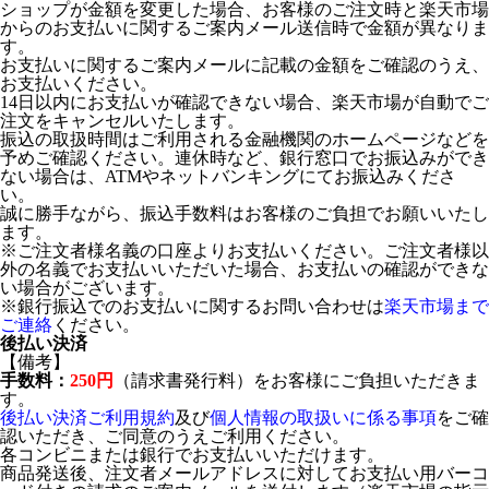
ショップが金額を変更した場合、お客様のご注文時と楽天市場
からのお支払いに関するご案内メール送信時で金額が異なりま
す。
お支払いに関するご案内メールに記載の金額をご確認のうえ、
お支払いください。
14日以内にお支払いが確認できない場合、楽天市場が自動でご
注文をキャンセルいたします。
振込の取扱時間はご利用される金融機関のホームページなどを
予めご確認ください。連休時など、銀行窓口でお振込みができ
ない場合は、ATMやネットバンキングにてお振込みくださ
い。
誠に勝手ながら、振込手数料はお客様のご負担でお願いいたし
ます。
※ご注文者様名義の口座よりお支払いください。ご注文者様以
外の名義でお支払いいただいた場合、お支払いの確認ができな
い場合がございます。
※銀行振込でのお支払いに関するお問い合わせは
楽天市場まで
ご連絡
ください。
後払い決済
【備考】
手数料：
250円
（請求書発行料）をお客様にご負担いただきま
す。
後払い決済ご利用規約
及び
個人情報の取扱いに係る事項
をご確
認いただき、ご同意のうえご利用ください。
各コンビニまたは銀行でお支払いいただけます。
商品発送後、注文者メールアドレスに対してお支払い用バーコ