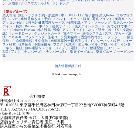
ン
|
お歳暮
|
クリスマス
|
おせち
|
ランキング
【楽天グループ】
楽天市場
|
旅行・ホテル予約・航空券
|
本・DVD・CD
|
電子書籍 楽天Kobo
|
ゴルフ場予
約
|
レシピ
|
車検見積もり・予約
|
イベント・チケット販売
|
写真プリント
|
美容室・ヘ
アサロン予約
|
女性向け健康管理サービス
|
物流委託・アウトソーシング
|
楽天スーパー
ポイント特集
|
Rebates（ポイント提携サイト）
|
楽天ポイントカード
|
おでかけでポイ
ント
|
Rakuten Fashion
|
地方競馬
|
競輪
|
アフィリエイト
|
ネット証券（株・FX・投資信
託）
|
カードローン
|
クレジットカード
|
電子マネー
|
決済システム
|
スマホでカード決
済
|
エネルギープランニング
|
住宅ローン変動金利（固定特約付き）・フラット35
|
損害
保険・生命保険比較
|
生命保険
|
自動車保険一括見積もり
|
インターネット銀行
|
ニュー
ス・検索
|
仕事紹介
|
不動産情報
|
ブログ
|
ROOM
|
楽天モバイル
|
プロバイダ・インタ
ーネット接続
|
無料通話＆メッセージアプリ
|
電話アプリ
|
動画配信
|
占い
|
toto・
BIG
|
宝くじ（ナンバーズ4・ナンバーズ3）
|
楽天イーグルス
|
楽天グループ サービス一
覧
個人情報保護方針
© Rakuten Group, Inc.
会社概要
株式会社Ｎｏｓｐａｒｅ
〒1010051 東京都千代田区神田神保町一丁目22番地2VORT神保町4 5階
TEL:0362756725 FAX:0362756725
代表者
:
玉江 大将
店舗運営責任者
:
玉江 大将(EC事業部)
店舗セキュリティ責任者
:
玉江 大将
購入履歴からの適格請求書発行:対応可能