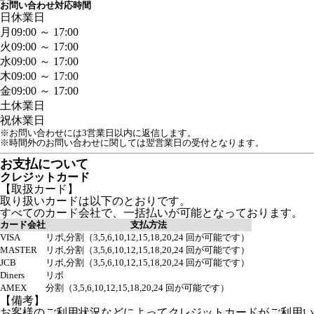
お問い合わせ対応時間
日
休業日
月
09:00 ～ 17:00
火
09:00 ～ 17:00
水
09:00 ～ 17:00
木
09:00 ～ 17:00
金
09:00 ～ 17:00
土
休業日
祝
休業日
※お問い合わせには3営業日以内に返信します。
※時間外のお問い合わせに関しては翌営業日の受付となります。
お支払について
クレジットカード
【取扱カード】
取り扱いカードは以下のとおりです。
すべてのカード会社で、一括払いが可能となっております。
カード会社
支払方法
VISA
リボ,分割（3,5,6,10,12,15,18,20,24 回が可能です）
MASTER
リボ,分割（3,5,6,10,12,15,18,20,24 回が可能です）
JCB
リボ,分割（3,5,6,10,12,15,18,20,24 回が可能です）
Diners
リボ
AMEX
分割（3,5,6,10,12,15,18,20,24 回が可能です）
【備考】
お客様のご利用状況などによってクレジットカードがご利用い