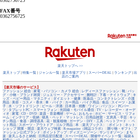
0362756725
FAX番号
0362756725
楽天トップへ >>
楽天トップ
|
特集一覧
|
ジャンル一覧
|
楽天市場アプリ
|
スーパーDEAL
|
ランキング
|
出
店のご案内
【楽天市場のサービス】
ファッション 総合
|
家電・パソコン・カメラ 総合
|
レディースファッション
|
靴
|
バッ
グ・小物・ブランド雑貨
|
ジュエリー・アクセサリー
|
腕時計
|
下着・ナイトウェア
|
キ
ッズ・ベビー用品・マタニティ
|
ダイエット・健康
|
医薬品・コンタクトレンズ・介護
用品
|
美容・コスメ・香水
|
車・バイク
|
カー用品・バイク用品
|
食品
|
スイーツ・お菓
子
|
水・ソフトドリンク
|
ビール・洋酒
|
日本酒・焼酎
|
ワイン
|
パソコン・PCパー
ツ
|
タブレットPC・スマートフォン
|
光回線・モバイル通信
|
TV・レコーダー・オーデ
ィオ
|
家電
|
CD・DVD
|
楽器・音楽機材
|
ゲーム
|
おもちゃ
|
ホビー
|
サービス・リフォ
ーム
|
インテリア・収納
|
寝具・ベッド・マットレス
|
日用品雑貨・文房具・手芸
|
キッ
チン用品・食器・調理器具
|
花・観葉植物
|
ガーデン・DIY・工具
|
ペットフード ・ ペ
ット用品
|
スポーツ・アウトドア
|
ゴルフ用品
|
本
（
楽天ブックス
） |
ポイント
|
ネット
ショップ 開業・開店
|
楽天ウェブ検索
|
R-magazine（雑誌コラボ）
|
贈り物・ギフト
|
フ
ァッション公式ブランド
|
ポイントアップ
|
ディズニーゾーン
|
サンリオゾーン
|
まち
楽
|
楽天ふるさと納税
|
日用品翌日配達
|
スーパーDEAL
|
開催中イベント一覧
|
福袋＆
初売り
|
バレンタイン
|
ホワイトデー
|
母の日
|
父の日
|
お中元
|
敬老の日
|
ハロウィ