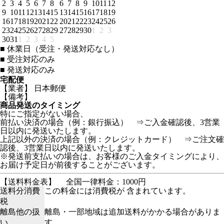
2
3
4
5
6
7
8
6
7
8
9
10
11
12
9
10
11
12
13
14
15
13
14
15
16
17
18
19
16
17
18
19
20
21
22
20
21
22
23
24
25
26
23
24
25
26
27
28
29
27
28
29
30
1
2
3
30
31
1
2
3
4
5
■
休業日（受注・発送対応なし）
■
受注対応のみ
■
発送対応のみ
宅配便
【業者】 日本郵便
【備考】
商品発送のタイミング
特にご指定がない場合、
前払い決済の場合（例：銀行振込） ⇒ご入金確認後、3営業
日以内に発送いたします。
上記以外の決済の場合（例：クレジットカード） ⇒ご注文確
認後、3営業日以内に発送いたします。
※発送前支払いの場合は、お客様のご入金タイミングにより、
お届け予定日が前後することがございます。
【送料料金表】
全国一律料金：1000円
送料分消費
この料金には消費税が 含まれています。
税
離島他の扱
離島・一部地域は追加送料がかかる場合がありま
い
す。