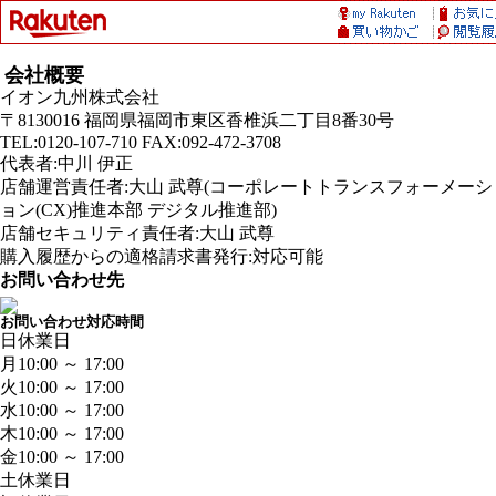
会社概要
イオン九州株式会社
〒8130016 福岡県福岡市東区香椎浜二丁目8番30号
TEL:0120-107-710 FAX:092-472-3708
代表者:中川 伊正
店舗運営責任者:大山 武尊(コーポレートトランスフォーメーシ
ョン(CX)推進本部 デジタル推進部)
店舗セキュリティ責任者:大山 武尊
購入履歴からの適格請求書発行:対応可能
お問い合わせ先
お問い合わせ対応時間
日
休業日
月
10:00 ～ 17:00
火
10:00 ～ 17:00
水
10:00 ～ 17:00
木
10:00 ～ 17:00
金
10:00 ～ 17:00
土
休業日