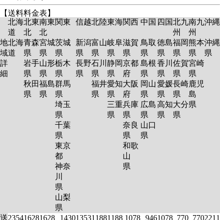
【送料料金表】
北海
北東
南東
関東
信越
北陸
東海
関西
中国
四国
北九
南九
沖縄
道
北
北
州
州
地
北海
青森
宮城
茨城
新潟
富山
岐阜
滋賀
鳥取
徳島
福岡
熊本
沖縄
域
道
県
県
県
県
県
県
県
県
県
県
県
県
詳
岩手
山形
栃木
長野
石川
静岡
京都
島根
香川
佐賀
宮崎
細
県
県
県
県
県
県
府
県
県
県
県
秋田
福島
群馬
福井
愛知
大阪
岡山
愛媛
長崎
鹿児
県
県
県
県
県
府
県
県
県
島
埼玉
三重
兵庫
広島
高知
大分
県
県
県
県
県
県
県
千葉
奈良
山口
県
県
県
東京
和歌
都
山
神奈
県
川
県
山梨
県
送
2354
1628
1628
1430
1353
1188
1188
1078
946
1078
770
770
2211