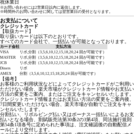
祝
休業日
※お問い合わせには2営業日以内に返信します。
※時間外のお問い合わせに関しては翌営業日の受付となります。
お支払について
クレジットカード
【取扱カード】
取り扱いカードは以下のとおりです。
すべてのカード会社で、一括払いが可能となっております。
カード会社
支払方法
VISA
リボ,分割（3,5,6,10,12,15,18,20,24 回が可能です）
MASTER
リボ,分割（3,5,6,10,12,15,18,20,24 回が可能です）
JCB
リボ,分割（3,5,6,10,12,15,18,20,24 回が可能です）
Diners
リボ
AMEX
分割（3,5,6,10,12,15,18,20,24 回が可能です）
【備考】
お客様のご利用状況などによってクレジットカードがご利用い
ただけない場合、楽天市場がクレジットカード情報やお支払い
方法の変更をご案内、またはご注文をキャンセルいたします。
クレジットカード情報またはお支払い方法の変更をご案内後、
7日間変更いただけない場合、楽天市場が自動でご注文をキャ
ンセルいたします。
分割払い、リボルビング払い又はボーナス一括払いによるお支
払いとなる場合、割賦販売法第30条2の3第4項、同法施行規則
第54条1項各号に定められた事項は、注文確認後の自動配信メ
ールにより交付します。