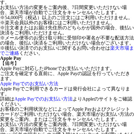
す。
お支払い方法の変更をご案内後、7日間変更いただけない場
合、楽天市場が自動でご注文をキャンセルいたします。
※54,000円（税込）以上のご注文にはご利用いただけません。
※楽天会員以外のお客様にはご利用いただけません。
※注文者またはお届け先住所のどちらかが国外の場合、後払い
決済をご利用いただけません。
※メール便等のお受け取り時に受領印や署名が不要な配送方法
の場合、後払い決済をご利用いただけない場合がございます。
※後払い決済でのお支払いに関するお問い合わせは
楽天市場ま
でご連絡
ください。
Apple Pay
【備考】
Apple Payに対応したiPhoneでお支払いいただけます。
ご注文を確定する直前に、Apple Payの認証を行っていただき
ます。
Apple Payでのお支払い方法
Apple Payでご利用できるカードは発行会社によって異なりま
す。
詳細は
Apple Payでのお支払い方法
よりAppleのサイトをご確認
ください。
お客様のご利用状況などによってApple Payおよびクレジット
カードがご利用いただけない場合、楽天市場がお支払い方法の
変更をご案内、またはご注文をキャンセルいたします。
お支払い方法の変更をご案内後、7日間変更いただけない場
合、楽天市場が自動でご注文をキャンセルいたします。