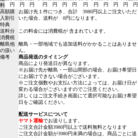
円
円
円
円
円
円
円
円
円
円
円
円
円
料
高額購
お届け先１件につき、合計 3980円以上ご注文いただ
入割引
いた場合、送料が 0円になります。
特典
送料分
この料金には消費税が 含まれています。
消費税
離島他
離島・一部地域でも追加送料がかかることはありませ
の扱い
ん。
備考
商品発送のタイミング
商品により発送日が異なります。
※お届け先が離島・一部山間部の場合、お届け希望日
にお届けできない場合がございます。
※ご注文個数やお支払い方法によっては、お届け日が
変わる場合がございますのでご注意ください。
詳しくはご注文手続き画面にて選択可能なお届け希望
日をご確認ください。
配送サービスについて
ヤマト運輸
でお送りします。
ご注文合計金額3980円以上で送料無料となります
ご注文合計金額が3980円未満の場合は、商品ごとに送