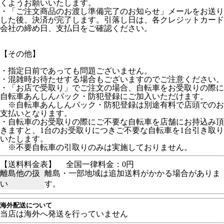
くようお願いいたします。
・「ご注文商品のお渡し準備完了のお知らせ」メールをお送り
した後、決済が完了します。引落し日は、各クレジットカード
会社の締め日、支払日をご確認ください。
【その他】
・指定日前であっても問題ございません。
・混雑時お待たせする場合もございますのでご注意ください。
・「お店で受取り」でご注文の場合、自転車をお受取りの際に
自転車あんしんパック・防犯登録にご加入いただけます。
※自転車あんしんパック・防犯登録は別途有料で店頭でのお
支払いとなります。
・自転車のお受取りの際にご不要な自転車を店舗にお持込み頂
きますと、1台のお受取りにつきご不要な自転車を1台引き取り
いたします。
※不要自転車の引取りのみは実施しておりません。
【送料料金表】
全国一律料金：0円
離島他の扱
離島・一部地域は追加送料がかかる場合がありま
い
す。
海外配送について
当店は海外へ発送を行っていません