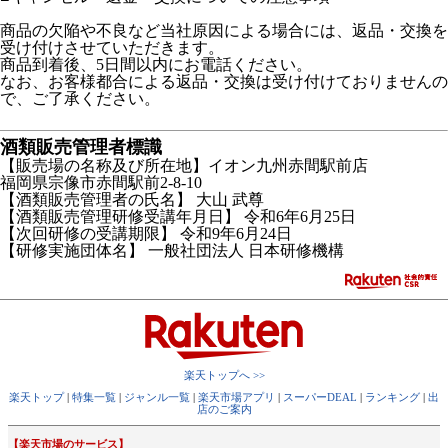
商品の欠陥や不良など当社原因による場合には、返品・交換を
受け付けさせていただきます。
商品到着後、5日間以内にお電話ください。
なお、お客様都合による返品・交換は受け付けておりませんの
で、ご了承ください。
酒類販売管理者標識
【販売場の名称及び所在地】イオン九州赤間駅前店
福岡県宗像市赤間駅前2-8-10
【酒類販売管理者の氏名】 大山 武尊
【酒類販売管理研修受講年月日】 令和6年6月25日
【次回研修の受講期限】 令和9年6月24日
【研修実施団体名】 一般社団法人 日本研修機構
楽天トップへ >>
楽天トップ
|
特集一覧
|
ジャンル一覧
|
楽天市場アプリ
|
スーパーDEAL
|
ランキング
|
出
店のご案内
【楽天市場のサービス】