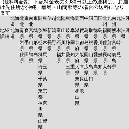
下記料金表の3,980円以上の送料は、お届
【送料料金表】
け先住所が沖縄・離島・山間部等の場合の送料になり
ます。
北海
北東
南東
関東
信越
北陸
東海
関西
中国
四国
北九
南九
沖
道
北
北
州
州
地域
北海
青森
宮城
茨城
新潟
富山
岐阜
滋賀
鳥取
徳島
福岡
熊本
沖
詳細
道
県
県
県
県
県
県
県
県
県
県
県
岩手
山形
栃木
長野
石川
静岡
京都
島根
香川
佐賀
宮崎
県
県
県
県
県
県
府
県
県
県
県
秋田
福島
群馬
福井
愛知
大阪
岡山
愛媛
長崎
鹿児
県
県
県
県
県
府
県
県
県
島
埼玉
三重
兵庫
広島
高知
大分
県
県
県
県
県
県
県
千葉
奈良
山口
県
県
県
東京
和歌
都
山
神奈
県
川
県
山梨
県