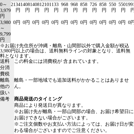
0～
2134
1408
1408
1210
1133
968
968
858
726
858
550
550
199
円
円
円
円
円
円
円
円
円
円
円
円
3,979
円
3,980
0円
0円
0円
0円
0円
0円
0円
0円
0円
0円
0円
0円
0
～
9,799
円
※お届け先住所が沖縄・離島・山間部以外で購入金額が税込
3,980円以上の場合は、送料無料ラインの対象となり、送料無
料となります。
送料
この料金には消費税が 含まれています。
分消
費税
離島
離島・一部地域でも追加送料がかかることはありませ
他の
ん。
扱い
備考
商品発送のタイミング
商品により発送日が異なります。
※お届け先が離島・一部山間部の場合、お届け希望日に
お届けできない場合がございます。
※ご注文個数やお支払い方法によっては、お届け日が変
わる場合がございますのでご注意ください。