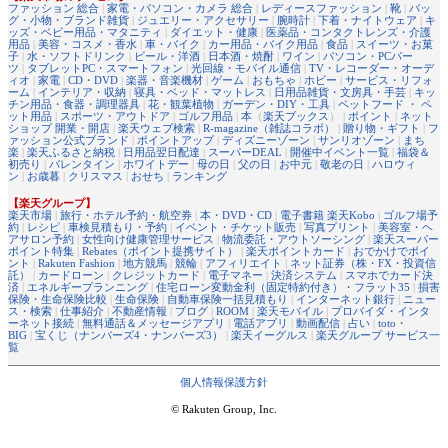
ファッション 総合
|
家電・パソコン・カメラ 総合
|
レディースファッション
|
靴
|
バッ
グ・小物・ブランド雑貨
|
ジュエリー・アクセサリー
|
腕時計
|
下着・ナイトウェア
|
キ
ッズ・ベビー用品・マタニティ
|
ダイエット・健康
|
医薬品・コンタクトレンズ・介護
用品
|
美容・コスメ・香水
|
車・バイク
|
カー用品・バイク用品
|
食品
|
スイーツ・お菓
子
|
水・ソフトドリンク
|
ビール・洋酒
|
日本酒・焼酎
|
ワイン
|
パソコン・PCパー
ツ
|
タブレットPC・スマートフォン
|
光回線・モバイル通信
|
TV・レコーダー・オーデ
ィオ
|
家電
|
CD・DVD
|
楽器・音楽機材
|
ゲーム
|
おもちゃ
|
ホビー
|
サービス・リフォ
ーム
|
インテリア・収納
|
寝具・ベッド・マットレス
|
日用品雑貨・文房具・手芸
|
キッ
チン用品・食器・調理器具
|
花・観葉植物
|
ガーデン・DIY・工具
|
ペットフード ・ ペ
ット用品
|
スポーツ・アウトドア
|
ゴルフ用品
|
本
（
楽天ブックス
） |
ポイント
|
ネット
ショップ 開業・開店
|
楽天ウェブ検索
|
R-magazine（雑誌コラボ）
|
贈り物・ギフト
|
フ
ァッション公式ブランド
|
ポイントアップ
|
ディズニーゾーン
|
サンリオゾーン
|
まち
楽
|
楽天ふるさと納税
|
日用品翌日配達
|
スーパーDEAL
|
開催中イベント一覧
|
福袋＆
初売り
|
バレンタイン
|
ホワイトデー
|
母の日
|
父の日
|
お中元
|
敬老の日
|
ハロウィ
ン
|
お歳暮
|
クリスマス
|
おせち
|
ランキング
【楽天グループ】
楽天市場
|
旅行・ホテル予約・航空券
|
本・DVD・CD
|
電子書籍 楽天Kobo
|
ゴルフ場予
約
|
レシピ
|
車検見積もり・予約
|
イベント・チケット販売
|
写真プリント
|
美容室・ヘ
アサロン予約
|
女性向け健康管理サービス
|
物流委託・アウトソーシング
|
楽天スーパー
ポイント特集
|
Rebates（ポイント提携サイト）
|
楽天ポイントカード
|
おでかけでポイ
ント
|
Rakuten Fashion
|
地方競馬
|
競輪
|
アフィリエイト
|
ネット証券（株・FX・投資信
託）
|
カードローン
|
クレジットカード
|
電子マネー
|
決済システム
|
スマホでカード決
済
|
エネルギープランニング
|
住宅ローン変動金利（固定特約付き）・フラット35
|
損害
保険・生命保険比較
|
生命保険
|
自動車保険一括見積もり
|
インターネット銀行
|
ニュー
ス・検索
|
仕事紹介
|
不動産情報
|
ブログ
|
ROOM
|
楽天モバイル
|
プロバイダ・インタ
ーネット接続
|
無料通話＆メッセージアプリ
|
電話アプリ
|
動画配信
|
占い
|
toto・
BIG
|
宝くじ（ナンバーズ4・ナンバーズ3）
|
楽天イーグルス
|
楽天グループ サービス一
覧
個人情報保護方針
© Rakuten Group, Inc.