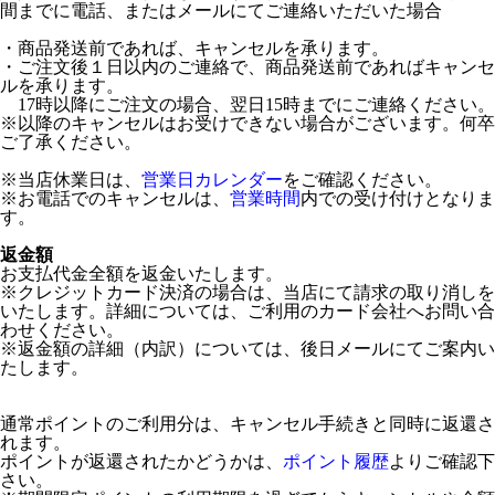
間までに電話、またはメールにてご連絡いただいた場合
・商品発送前であれば、キャンセルを承ります。
・ご注文後１日以内のご連絡で、商品発送前であればキャンセ
ルを承ります。
17時以降にご注文の場合、翌日15時までにご連絡ください。
※以降のキャンセルはお受けできない場合がございます。何卒
ご了承ください。
※当店休業日は、
営業日カレンダー
をご確認ください。
※お電話でのキャンセルは、
営業時間
内での受け付けとなりま
す。
返金額
お支払代金全額を返金いたします。
※クレジットカード決済の場合は、当店にて請求の取り消しを
いたします。詳細については、ご利用のカード会社へお問い合
わせください。
※返金額の詳細（内訳）については、後日メールにてご案内い
たします。
通常ポイントのご利用分は、キャンセル手続きと同時に返還さ
れます。
ポイントが返還されたかどうかは、
ポイント履歴
よりご確認下
さい。