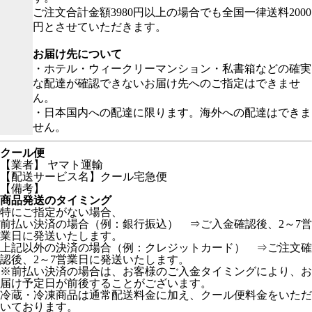
ご注文合計金額3980円以上の場合でも全国一律送料2000
円とさせていただきます。
お届け先について
・ホテル・ウィークリーマンション・私書箱などの確実
な配達が確認できないお届け先へのご指定はできませ
ん。
・日本国内への配達に限ります。海外への配達はできま
せん。
クール便
【業者】 ヤマト運輸
【配送サービス名】クール宅急便
【備考】
商品発送のタイミング
特にご指定がない場合、
前払い決済の場合（例：銀行振込） ⇒ご入金確認後、2～7営
業日に発送いたします。
上記以外の決済の場合（例：クレジットカード） ⇒ご注文確
認後、2～7営業日に発送いたします。
※前払い決済の場合は、お客様のご入金タイミングにより、お
届け予定日が前後することがございます。
冷蔵・冷凍商品は通常配送料金に加え、クール便料金をいただ
いております。