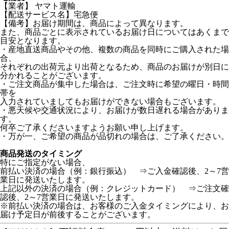
【業者】 ヤマト運輸
【配送サービス名】宅急便
【備考】お届け期間は、商品によって異なります。
また、商品ごとに表示されているお届け日についてはあくまで
目安となります。
・産地直送商品やその他、複数の商品を同時にご購入された場
合、
それぞれの出荷元より出荷となるため、商品のお届けが別日に
分かれることがございます。
・ご注文商品が集中した場合は、ご注文時に希望の曜日・時間
帯を
入力されていましてもお届けができない場合もございます。
・悪天候や交通状況により、お届けが数日遅れる場合がありま
す。
何卒ご了承くださいますようお願い申し上げます。
・万が一、ご希望の商品が品切れの場合は、ご了承ください。
商品発送のタイミング
特にご指定がない場合、
前払い決済の場合（例：銀行振込） ⇒ご入金確認後、2～7営
業日に発送いたします。
上記以外の決済の場合（例：クレジットカード） ⇒ご注文確
認後、2～7営業日に発送いたします。
※前払い決済の場合は、お客様のご入金タイミングにより、お
届け予定日が前後することがございます。