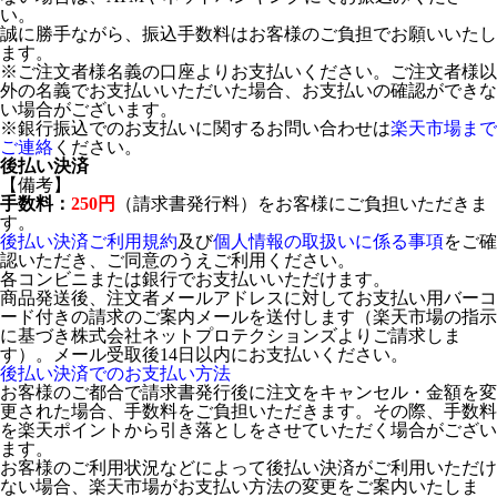
い。
誠に勝手ながら、振込手数料はお客様のご負担でお願いいたし
ます。
※ご注文者様名義の口座よりお支払いください。ご注文者様以
外の名義でお支払いいただいた場合、お支払いの確認ができな
い場合がございます。
※銀行振込でのお支払いに関するお問い合わせは
楽天市場まで
ご連絡
ください。
後払い決済
【備考】
手数料：
250円
（請求書発行料）をお客様にご負担いただきま
す。
後払い決済ご利用規約
及び
個人情報の取扱いに係る事項
をご確
認いただき、ご同意のうえご利用ください。
各コンビニまたは銀行でお支払いいただけます。
商品発送後、注文者メールアドレスに対してお支払い用バーコ
ード付きの請求のご案内メールを送付します（楽天市場の指示
に基づき株式会社ネットプロテクションズよりご請求しま
す）。メール受取後14日以内にお支払いください。
後払い決済でのお支払い方法
お客様のご都合で請求書発行後に注文をキャンセル・金額を変
更された場合、手数料をご負担いただきます。その際、手数料
を楽天ポイントから引き落としをさせていただく場合がござい
ます。
お客様のご利用状況などによって後払い決済がご利用いただけ
ない場合、楽天市場がお支払い方法の変更をご案内いたしま