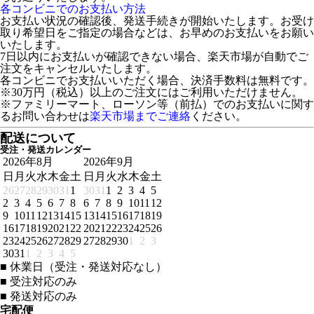
各コンビニでのお支払い方法
お支払い状況の確認後、発送手続きが開始いたします。お受け
取り希望日をご指定の場合などは、お早めのお支払いをお願い
いたします。
7日以内にお支払いが確認できない場合、楽天市場が自動でご
注文をキャンセルいたします。
各コンビニでお支払いいただく場合、決済手数料は無料です。
※30万円（税込）以上のご注文にはご利用いただけません。
※ファミリーマート、ローソン等（前払）でのお支払いに関す
るお問い合わせは
楽天市場までご連絡
ください。
配送について
受注・発送カレンダー
2026年8月
2026年9月
日
月
火
水
木
金
土
日
月
火
水
木
金
土
26
27
28
29
30
31
1
30
31
1
2
3
4
5
2
3
4
5
6
7
8
6
7
8
9
10
11
12
9
10
11
12
13
14
15
13
14
15
16
17
18
19
16
17
18
19
20
21
22
20
21
22
23
24
25
26
23
24
25
26
27
28
29
27
28
29
30
1
2
3
30
31
1
2
3
4
5
■
休業日（受注・発送対応なし）
■
受注対応のみ
■
発送対応のみ
宅配便