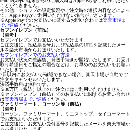
iPhone以外の端末からのご購入時はApple Payをご利用いただく
ことができません。
その他、ショップの設定状況やご注文時の選択内容などによっ
て、Apple Payがご利用いただけない場合がございます。
※Apple Payでのお支払いに関するお問い合わせは
楽天市場ま
でご連絡
ください。
セブンイレブン（前払）
【備考】
セブンイレブンでお支払いいただけます。
ご注文後に、払込票番号および払込票のURLを記載したメー
ルを楽天市場からお送りいたします。
セブンイレブンでのお支払い方法
お支払い状況の確認後、発送手続きが開始いたします。お受け
取り希望日をご指定の場合などは、お早めのお支払いをお願い
いたします。
7日以内にお支払いが確認できない場合、楽天市場が自動でご
注文をキャンセルいたします。
決済手数料は無料です。
※30万円（税込）以上のご注文にはご利用いただけません。
※セブンイレブン（前払）でのお支払いに関するお問い合わせ
は
楽天市場までご連絡
ください。
ファミリーマート、ローソン等（前払）
【備考】
ローソン、ファミリーマート、ミニストップ、セイコーマート
でお支払いいただけます。
ご注文後に、お支払い受付番号を記載したメールを楽天市場か
らお送りいたします。