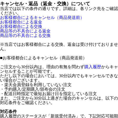
キャンセル・返品（返金・交換）について
当店では以下の条件の通りです。詳細は、各リンク先をご確認
ください。
お客様都合によるキャンセル（商品発送前）
お客様都合による返金
お客様都合による交換
商品等の不具合による返金
商品等の不具合による交換
※当店ではお客様都合による交換、返金は受け付けておりませ
ん。
■
お客様都合によるキャンセル（商品発送前）
ご注文から30分以内は、理由の有無を問わず
購入履歴
からキャ
ンセルすることが可能です。
ただし以下の場合においては、30分以内でもキャンセルできな
い場合がございます。
・楽天会員登録を利用していない注文
・予約購入/定期購入/頒布会の注文
・配送日時指定で最短お届け日を指定している注文
また、ご注文から30分以上過ぎた場合のキャンセルは、以下の
対応条件をご確認ください。
対応条件
購入履歴のステータスが「新規受付済み」で、下記対応可能期