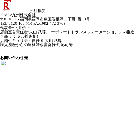
会社概要
イオン九州株式会社
〒8130016 福岡県福岡市東区香椎浜二丁目8番30号
TEL:0120-107-710 FAX:092-472-3708
代表者
:
中川 伊正
店舗運営責任者
:
大山 武尊(コーポレートトランスフォーメーション(CX)推進
本部 デジタル推進部)
店舗セキュリティ責任者
:
大山 武尊
購入履歴からの適格請求書発行:対応可能
お問い合わせ先