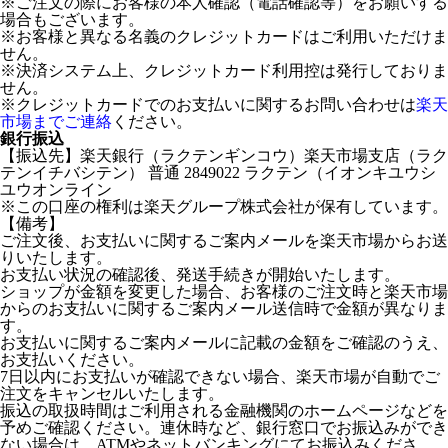
※ご注文の際にお客様の本人確認（電話確認等）をお願いする
場合もございます。
※お客様と異なる名義のクレジットカードはご利用いただけま
せん。
※決済システム上、クレジットカード利用控は発行しておりま
せん。
※クレジットカードでのお支払いに関するお問い合わせは
楽天
市場までご連絡
ください。
銀行振込
【振込先】楽天銀行（ラクテンギンコウ）楽天市場支店（ラク
テンイチバシテン） 普通 2849022 ラクテン（イオンキユウシ
ユウオンライン
※この口座の権利は楽天グループ株式会社が保有しています。
【備考】
ご注文後、お支払いに関するご案内メールを楽天市場からお送
りいたします。
お支払い状況の確認後、発送手続きが開始いたします。
ショップが金額を変更した場合、お客様のご注文時と楽天市場
からのお支払いに関するご案内メール送信時で金額が異なりま
す。
お支払いに関するご案内メールに記載の金額をご確認のうえ、
お支払いください。
7日以内にお支払いが確認できない場合、楽天市場が自動でご
注文をキャンセルいたします。
振込の取扱時間はご利用される金融機関のホームページなどを
予めご確認ください。連休時など、銀行窓口でお振込みができ
ない場合は、ATMやネットバンキングにてお振込みくださ