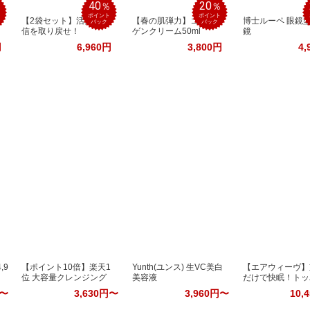
40
20
％
％
％
ポイント
ポイント
【2袋セット】活力と自
【春の肌弾力】コラー
博士ルーペ 眼鏡
バック
バック
信を取り戻せ！
ゲンクリーム50ml
鏡
円
6,960円
3,800円
4,
,9
【ポイント10倍】楽天1
Yunth(ユンス) 生VC美白
【エアウィーヴ】
位 大容量クレンジング
美容液
だけで快眠！トッ
円〜
3,630円〜
3,960円〜
10,