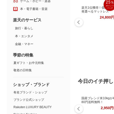
ゲーム・ホビー・楽器
25
ポイント
楽天1位獲得！低×高反
バック
本・電子書籍・音楽
発選べるマットレス
24,800
楽天のサービス
旅行・暮らし
本・エンタメ
金融・マネー
季節の特集
夏ギフト・お中元特集
敬老の日特集
今日のイチ押し
ショップ・ブランド
有名ブランド・ショップ
国産ブレンド米10kgが4
ブランド公式ショップ
80円送料無料！
Rakuten LUXURY BEAUTY
2,950