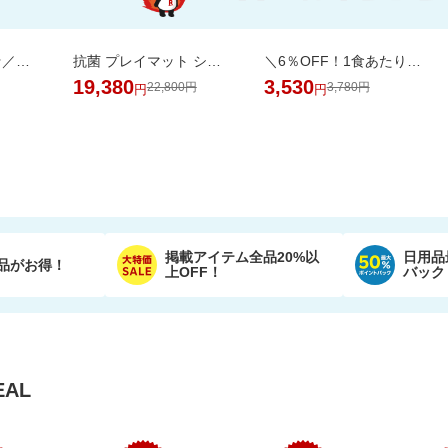
＼半額！楽天1位★／体重・体脂肪・ウエスト周囲径・BMI値が気になるあなたへ！
抗菌 プレイマット シームレス 折りたたみ 持ち手付き 防音 厚み4cm GUMODE
＼6％OFF！1食あたり148円／エコ梱包！パックご飯 180g×24食
19,380
3,530
22,800円
3,780円
円
円
掲載アイテム全品20%以
日用品
品がお得！
上OFF！
バック
AL