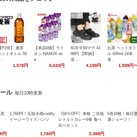
【P2倍】 麦茶
【単品6個】ライ
8/20 9:59マデ 41
お茶 ペットボト
ペットボトル 50
オン NANOX on
99円 【即納】
ル 500ml 24本
0…
e …
送…
送…
1,578円
6,633円
4,199円
1,599円
セール
毎日10時更新
美尻
1,760円！元祖冷感coolify
《50％OFF》本格 ご当地
5色10枚！毎日
イージーワイドパンツ
レトルトカレー9食 食べ
適ショーツ！
比べセット
80円
1,760円
2,488円