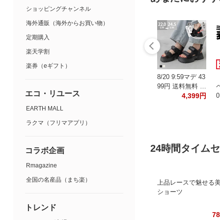
ショッピングチャンネル
海外通販（海外からお買い物）
定期購入
楽天学割
楽券（eギフト）
8/20 9:59マデ 43
99円 送料無料 …
エコ・リユース
4,399円
EARTH MALL
ラクマ（フリマアプリ）
24時間タイム
コラボ企画
Rmagazine
全国の名産品（まち楽）
上品レースで魅せる
ショーツ
トレンド
7