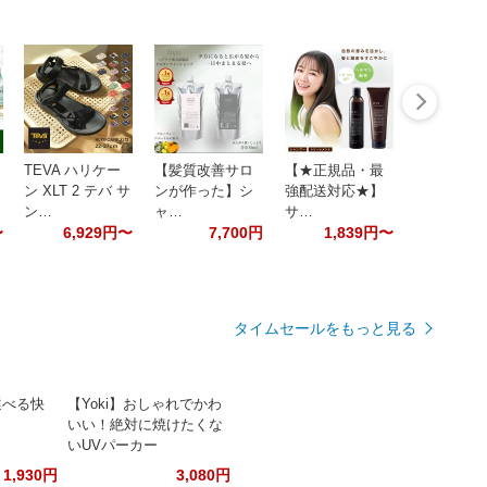
TEVA ハリケー
【髪質改善サロ
【★正規品・最
ン XLT 2 テバ サ
ンが作った】シ
強配送対応★】
ン…
ャ…
サ…
〜
6,929円〜
7,700円
1,839円〜
タイムセールをもっと見る
選べる快
【Yoki】おしゃれでかわ
いい！絶対に焼けたくな
いUVパーカー
1,930円
3,080円