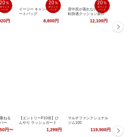
20
20
20
％
％
％
ポイント
ポイント
ポイント
型拡大
イージー キャンバス ト
背中尻が蒸れない！運
バック
バック
バック
ートバッグ
転快適クッション新作
920円
8,800円
12,100円
重ねる
【エントリーP10倍】ひ
マルチファンクショナル
パー
んやり ラッシュガード
ジム100
450円〜
1,299円
119,900円