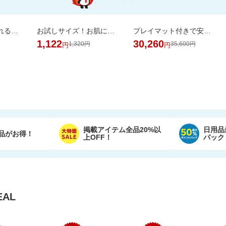
SNSで話題！めくれる小物ポーチ★本のようにパラパラめくれて、見やすく整理収納♪
お試しサイズ！お肌にやさしいおしりふき (80枚×6パック)【楽天オリジナル】
プレイマット付きで安心・快適な遊び空間
1,122
30,260
1,320円
35,600円
円
円
掲載アイテム全品20%以
日用品
品がお得！
上OFF！
バック
AL