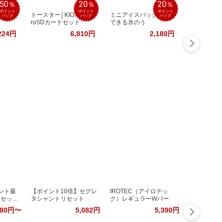
50
20
20
％
％
％
ポイント
ポイント
ポイント
アロ
トースター│KIOXIA mic
ミニアイスパック│携帯
バック
バック
バック
roSDカードセット
できる氷のう
224円
6,810円
2,180円
イント最
【ポイント10倍】セグレ
IROTEC（アイロテッ
定セット
タシャントリセット
ク）レギュラーWバー
980円〜
5,082円
5,390円