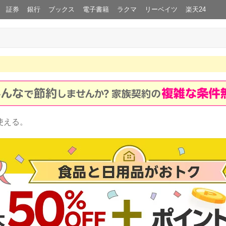
証券
銀行
ブックス
電子書籍
ラクマ
リーベイツ
楽天24
使える。