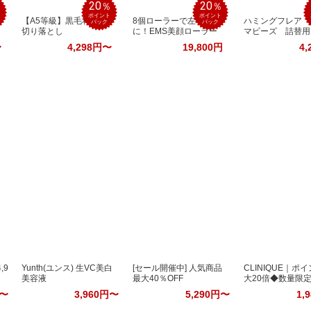
20
20
％
％
％
ポイント
ポイント
軽
【A5等級】黒毛和牛｜
8個ローラーで左右対称
ハミングフレア 
バック
バック
切り落とし
に！EMS美顔ローラー
マビーズ 詰替用
〜
4,298円〜
19,800円
4,
,9
Yunth(ユンス) 生VC美白
[セール開催中] 人気商品
CLINIQUE｜ポ
美容液
最大40％OFF
大20倍◆数量限
も
円〜
3,960円〜
5,290円〜
1,