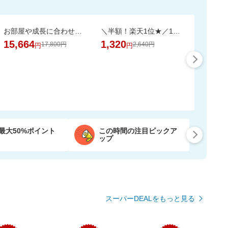
お部屋や成長に合わせて7通りに使える、多機能ベビーサークル
＼半額！楽天1位★／1袋で4.5兆個の乳酸菌を配合！毎日の調子を考えた乳酸菌サプリ
15,664
1,320
17,800円
2,640円
円
円
最大50%ポイント
この時間の注目ピックア
ップ
スーパーDEALをもっと見る