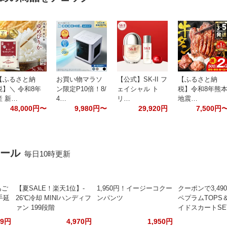
【ふるさと納
お買い物マラソ
【公式】SK-II フ
【ふるさと納
税】＼ 令和8年
ン限定P10倍！8/
ェイシャル ト
税】令和8年熊
産 新…
4…
リ…
地震…
48,000円〜
9,980円〜
29,920円
7,500円
セール
毎日10時更新
あご
【夏SALE！楽天1位】‐
1,950円！イージーコクー
クーポンで3,49
手延
26℃冷却 MINIハンディフ
ンパンツ
ペプラムTOPS
ァン 199段階
イドスカートSE
99円
4,970円
1,950円