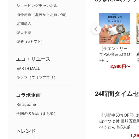
ショッピングチャンネル
海外通販（海外からお買い物）
定期購入
楽天学割
楽券（eギフト）
【全エントリー
でP20倍＆50％O
エコ・リユース
FF…
2,980円〜
EARTH MALL
ラクマ（フリマアプリ）
24時間タイム
コラボ企画
Rmagazine
全国の名産品（まち楽）
《期間中50％OFF》
出汁つゆ付 長崎五島
べうどん 約6人前
トレンド
1,2