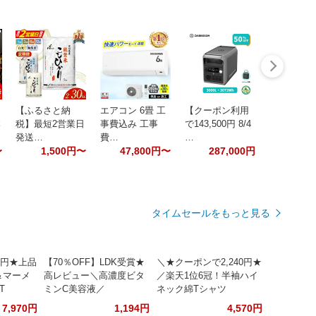
【ふるさと納
エアコン 6畳 工
【クーポン利用
本
税】最短2営業日
事費込み 工事
で143,500円 8/4
発送…
費…
…
〜
1,500円〜
47,800円〜
287,000円
タイムセールをもっと見る
0円★上品
【70％OFF】LDK受賞★
＼★クーポンで2,240円★
＆マーメ
高レビュー＼高濃度ビタ
／楽天1位6冠！半袖ハイ
T
ミンC美容液／
ネック綿Tシャツ
7,970円
1,194円
4,570円