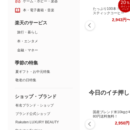
ゲーム・ホビー・楽器
20
ポイント
たっぷり100本！お手
バック
本・電子書籍・音楽
スティックコーヒー
2,943円
楽天のサービス
旅行・暮らし
本・エンタメ
金融・マネー
季節の特集
夏ギフト・お中元特集
敬老の日特集
今日のイチ押し
ショップ・ブランド
有名ブランド・ショップ
国産ブレンド米10kgが4
ブランド公式ショップ
80円送料無料！
Rakuten LUXURY BEAUTY
2,950