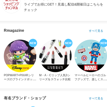
ライブでお得にGET！見逃し配信&開催日はこちらを
チェック
Rmagazine
すべて見る
POPMART×PIXARシリ
M・A・Cリップ人気3シ
マーベルヒーローのゴル
ーズのブラインドボック
リーズをスウォッチ比較
フグッズで、楽しくスコ
ス
アアップ！
有名ブランド・ショップ
すべて見る