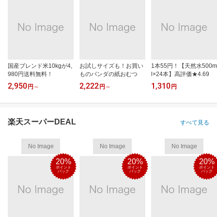
国産ブレンド米10kgが4,
お試しサイズも！お買い
1本55円！【天然水500m
980円送料無料！
ものパンダの紙おむつ
l×24本】高評価★4.69
2,950
2,222
1,310
円
～
円
～
円
楽天スーパーDEAL
すべて見る
No Image
No Image
No Image
20%
20%
20%
ポイント
ポイント
ポイント
バック
バック
バック