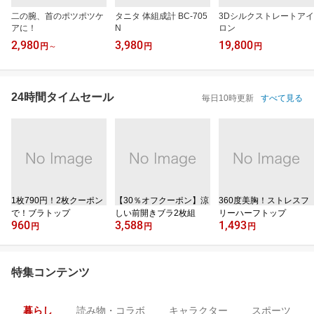
二の腕、首のポツポツケ
タニタ 体組成計 BC-705
3Dシルクストレートアイ
アに！
N
ロン
2,980
3,980
19,800
円
～
円
円
24時間タイムセール
毎日10時更新
すべて見る
1枚790円！2枚クーポン
【30％オフクーポン】涼
360度美胸！ストレスフ
で！ブラトップ
しい前開きブラ2枚組
リーハーフトップ
960
3,588
1,493
円
円
円
特集コンテンツ
暮らし
読み物・コラボ
キャラクター
スポーツ