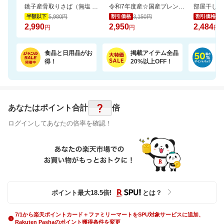
銚子産骨取りさば（無塩 選べる1kg・2kg）【骨取り魚の飯田商店】
令和7年度産☆国産ブレンド米5kgがお買い得！【楽天オリジナル】
5,980円
3,150円
2,
半額以下
割引価格
割引価格
2,990
2,950
2,484
円
円
円
食品と日用品がお
掲載アイテム全品
日
得！
20%以上OFF！
ポ
?
あなたはポイント
合計
倍
ログインしてあなたの倍率を確認！
ポイント最大
18.5
倍
!
とは？
7/1から楽天ポイントカード＋ファミリーマートをSPU対象サービスに追加、
Rakuten Pashaのポイント獲得条件を変更