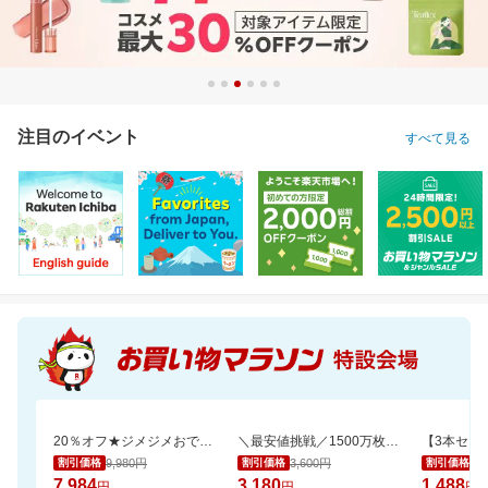
注目のイベント
すべて見る
20％オフ★ジメジメおでかけもさらっと快適なファンシート（保冷剤2個付き）
＼最安値挑戦／1500万枚売れてる★ふかふかホテルバスタオル2枚セットが20周年SALE！
9,980円
3,600円
1,
割引価格
割引価格
割引価格
7,984
3,180
1,488
円
円
円