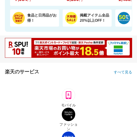
食品と日用品がお
掲載アイテム全品
日
得！
20%以上OFF！
ポ
楽天のサービス
すべて見る
モバイル
ファッショ
ン