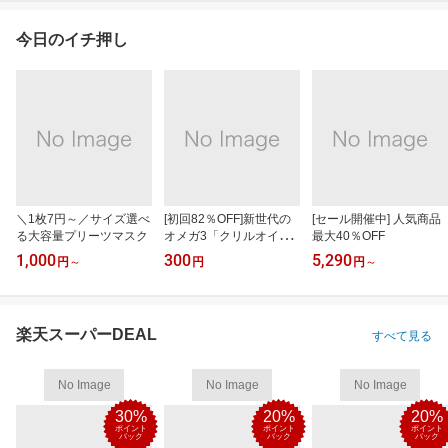
今日のイチ押し
＼1枚7円～／サイズ選べ
[初回82％OFF]新世代の
[セール開催中] 人気商品
る大容量プリーツマスク
オメガ3「クリルオイ
最大40％OFF
ル」
1,000
300
5,290
円
～
円
円
～
楽天スーパーDEAL
すべて見る
No Image
No Image
No Image
30%
20%
20%
ポイント
ポイント
ポイント
バック
バック
バック