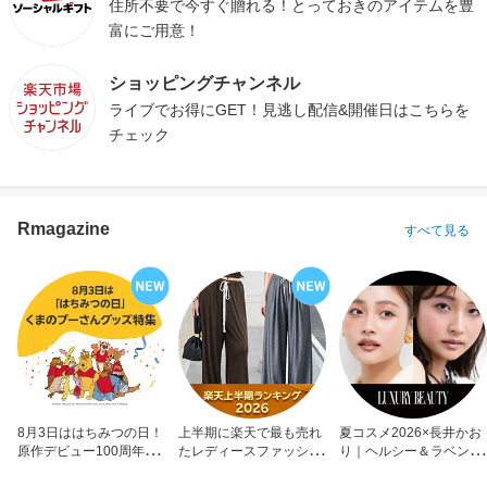
住所不要で今すぐ贈れる！とっておきのアイテムを豊
富にご用意！
ショッピングチャンネル
ライブでお得にGET！見逃し配信&開催日はこちらを
チェック
Rmagazine
すべて見る
8月3日ははちみつの日！
上半期に楽天で最も売れ
夏コスメ2026×長井かお
原作デビュー100周年も
たレディースファッショ
り｜ヘルシー＆ラベンダ
お祝い
ン
ーメイク