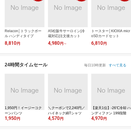
Relacon│トラックボー
A5松阪牛サーロイン|冷
トースター│KIOXIA micr
ル ハンディタイプ
蔵対応|注文後カット
oSDカードセット
8,810
4,980
6,810
円
円
～
円
24時間タイムセール
毎日10時更新
すべて見る
1,950円！イージーコク
＼クーポンで2,240円／
【楽天1位】‐26℃冷却 ハ
ーンパンツ
ハイネック綿Tシャツ
ンディファン 199段階
1,950
4,570
4,970
円
円
円