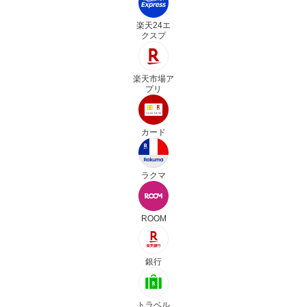
楽天24エ
クスプ
楽天市場ア
プリ
カード
ラクマ
ROOM
銀行
トラベル