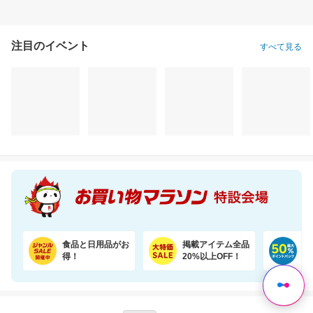
注目のイベント
すべて見る
＼11％OFF！／コンパクトな2倍巻き！キッチンペーパー 12ロール
プレイマット付きで安心・快適な遊び空間
1,620円
35,600円
2,
割引価格
割引価格
割引価格
1,430
30,260
1,936
円
円
円