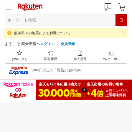
熊本県での地震による影響について
ようこそ 楽天市場へ
ログイン
会員登録
お気に入り
閲覧履歴
購入履歴
myクーポン
1,980円以上で日用品が送料無料