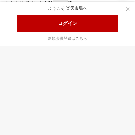
食品と日用品がお
掲載アイテム全品
日
得！
20%以上OFF！
ポ
ようこそ 楽天市場へ
ログイン
あなたはポイント
合計
倍
新規会員登録はこちら
最近チェックした商品
すべて見る