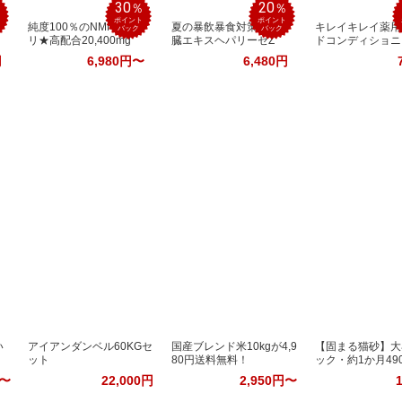
30
20
％
％
％
ポイント
ポイント
純度100％のNMNサプ
夏の暴飲暴食対策！肝
キレイキレイ薬用
バック
バック
リ★高配合20,400mg
臓エキスヘパリーゼZ
ドコンディショニ
円
6,980円〜
6,480円
い
アイアンダンベル60KGセ
国産ブレンド米10kgが4,9
【固まる猫砂】大
ット
80円送料無料！
ック・約1か月49
円〜
22,000円
2,950円〜