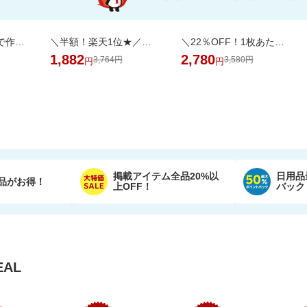
エクオールを体内で作れるのは日本人の約2人に1人と言われております。おすすめです
＼半額！楽天1位★／体重・体脂肪・ウエスト周囲径・BMI値が気になるあなたへ！
＼22％OFF！1枚あたり19円～／ふわもちタッチ！Genki！パンツ 3個セット
1,882
2,780
3,764円
3,580円
円
円
掲載アイテム全品20%以
日用品
品がお得！
上OFF！
バック
AL