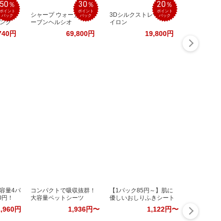
50
30
20
％
％
％
ポイント
ポイント
ポイント
ハン
シャープ ウォーターオ
3Dシルクストレートア
バック
バック
バック
ング
ーブンヘルシオ
イロン
740円
69,800円
19,800円
容量4パ
コンパクトで吸収抜群！
【1パック85円～】肌に
0円！
大容量ペットシーツ
優しいおしりふきシート
1,960円
1,936円〜
1,122円〜