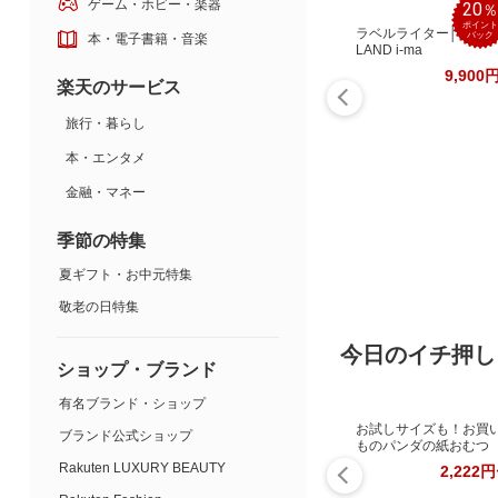
ゲーム・ホビー・楽器
20
ポイント
ラベルライター│NAME
バック
本・電子書籍・音楽
LAND i-ma
9,900
楽天のサービス
旅行・暮らし
本・エンタメ
金融・マネー
季節の特集
夏ギフト・お中元特集
敬老の日特集
今日のイチ押し
ショップ・ブランド
有名ブランド・ショップ
お試しサイズも！お買
ブランド公式ショップ
ものパンダの紙おむつ
Rakuten LUXURY BEAUTY
2,222