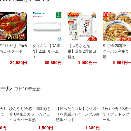
/11/1:59まで★5
ダイキン【DAIKI
【ふるさと納
S【1食203円~！
5％OFFクーポ
N】2.2k ルーム
税】最短2営業日
クーポン利用で
ン…
エ…
発送…
最…
24,980円
69,690円
1,500円〜
5,999円
セール
毎日10時更新
天1
ひんやり冷感！360°顔と
【迷ったらコレ】ひんや
1枚790円！2枚
リで
首 UV完全カットuvフェ
りを実感♪リバーシブル冷
で！ブラトップ
イスカバー遮熱
感敷パッド
ール
00円
1,500円
1,680円