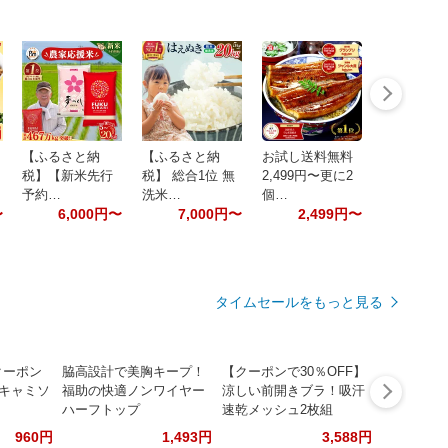
【ふるさと納
【ふるさと納
お試し送料無料
税】【新米先行
税】 総合1位 無
2,499円〜更に2
予約…
洗米…
個…
〜
6,000円〜
7,000円〜
2,499円〜
タイムセールをもっと見る
クーポン
脇高設計で美胸キープ！
【クーポンで30％OFF】
 キャミソ
福助の快適ノンワイヤー
涼しい前開きブラ！吸汗
ハーフトップ
速乾メッシュ2枚組
960円
1,493円
3,588円