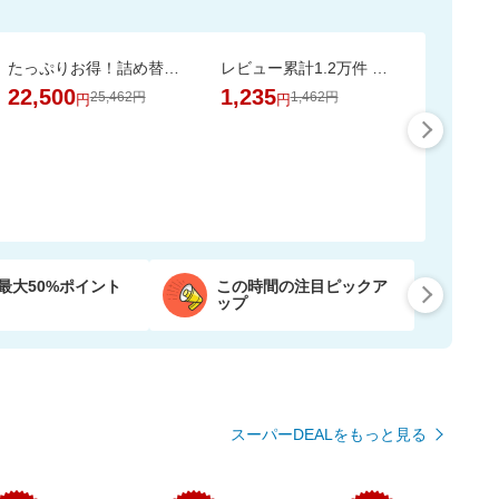
たっぷりお得！詰め替え用ペレッティー10L 超大容量BOX ペット消臭スプレーおまけ付き
レビュー累計1.2万件 無香料の国産エプソムソルト入浴剤で汗ばむ肌もすっきり
22,500
1,235
25,462円
1,462円
円
円
最大50%ポイント
この時間の注目ピックア
ップ
スーパーDEALをもっと見る