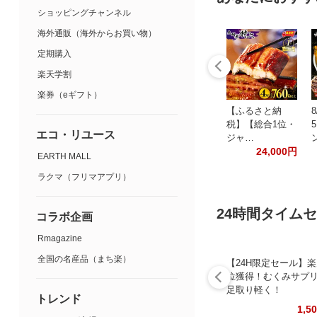
ショッピングチャンネル
海外通販（海外からお買い物）
定期購入
楽天学割
楽券（eギフト）
【ふるさと納
8
税】【総合1位・
エコ・リユース
ジャ…
24,000円
EARTH MALL
ラクマ（フリマアプリ）
24時間タイム
コラボ企画
Rmagazine
全国の名産品（まち楽）
【24H限定セール】楽
位獲得！むくみサプ
足取り軽く！
トレンド
1,5