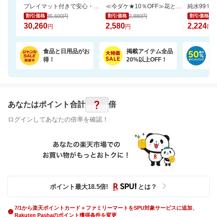
プレイマット付きで安心・快適な遊び空間
≪今ダケ★10％OFF≫花とスイーツで二度嬉しい♪可愛いシャボンブーケ＆どら焼きset
35,600円
2,880円
2,
割引価格
割引価格
割引価格
30,260
2,580
2,224
円
円
円
食品と日用品がお
掲載アイテム全品
日
得！
20%以上OFF！
ポ
?
あなたはポイント
合計
倍
ログインしてあなたの倍率を確認！
ポイント最大
18.5
倍
!
とは？
7/1から楽天ポイントカード＋ファミリーマートをSPU対象サービスに追加、
Rakuten Pashaのポイント獲得条件を変更