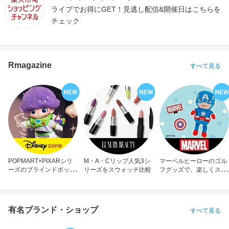
ライブでお得にGET！見逃し配信&開催日はこちらを
チェック
Rmagazine
すべて見る
POPMART×PIXARシリ
M・A・Cリップ人気3シ
マーベルヒーローのゴル
ーズのブラインドボック
リーズをスウォッチ比較
フグッズで、楽しくスコ
ス
アアップ！
有名ブランド・ショップ
すべて見る