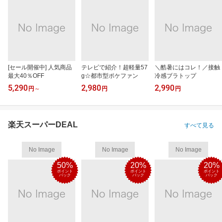
[セール開催中] 人気商品
テレビで紹介！超軽量57
＼酷暑にはコレ！／接触
最大40％OFF
g☆都市型ポケファン
冷感ブラトップ
5,290
2,980
2,990
円
～
円
円
楽天スーパーDEAL
すべて見る
No Image
No Image
No Image
50%
20%
20%
ポイント
ポイント
ポイント
バック
バック
バック