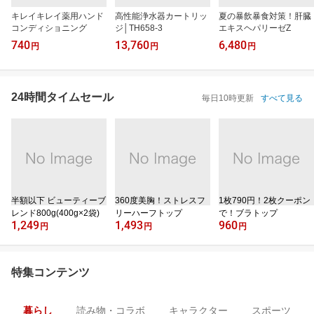
キレイキレイ薬用ハンド
高性能浄水器カートリッ
夏の暴飲暴食対策！肝臓
コンディショニング
ジ│TH658-3
エキスヘパリーゼZ
740
13,760
6,480
円
円
円
24時間タイムセール
毎日10時更新
すべて見る
半額以下 ビューティーブ
360度美胸！ストレスフ
1枚790円！2枚クーポン
レンド800g(400g×2袋)
リーハーフトップ
で！ブラトップ
1,249
1,493
960
円
円
円
特集コンテンツ
暮らし
読み物・コラボ
キャラクター
スポーツ