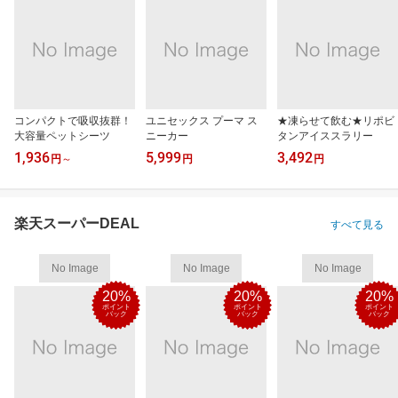
コンパクトで吸収抜群！
ユニセックス プーマ ス
★凍らせて飲む★リポビ
大容量ペットシーツ
ニーカー
タンアイススラリー
1,936
5,999
3,492
円
～
円
円
楽天スーパーDEAL
すべて見る
No Image
No Image
No Image
20%
20%
20%
ポイント
ポイント
ポイント
バック
バック
バック