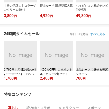
【春の肌弾力】コラーゲ
博士ルーペ 眼鏡型拡大鏡
ハイビジョン液晶テレビ
ンクリーム50ml
[40V型]
3,800
4,920
49,800
円
円
円
24時間タイムセール
毎日10時更新
すべて見る
1,760円！元祖冷感coolif
《50％OFF》ご当地レト
上品レースで魅せる美尻
yイージーワイドパンツ
ルトカレー9食セット
ショーツ
1,760
2,488
780
円
円
円
特集コンテンツ
暮らし
読み物・コラボ
キャラクター
スポーツ