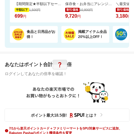
【期間限定★半額以下セール】 大人気『二十五雑穀米450g』が1,500円⇒699円！
保存食・お弁当にアレンジ無限大！無添加調理＆常温保存可能ミートボール50袋セット
1,500円
10,800円
3,
半額以下
割引価格
割引価格
699
9,720
3,180
円
円
円
食品と日用品がお
掲載アイテム全品
日
得！
20%以上OFF！
ポ
?
あなたはポイント
合計
倍
ログインしてあなたの倍率を確認！
ポイント最大
18.5
倍
!
とは？
7/1から楽天ポイントカード＋ファミリーマートをSPU対象サービスに追加、
Rakuten Pashaのポイント獲得条件を変更