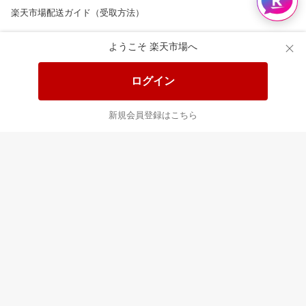
楽天市場配送ガイド（受取方法）
楽天にお店を開きませんか？
ようこそ 楽天市場へ
楽天ショッピングサービスご利用規約
ログイン
ページ内容・広告に関するご意見はこちら
新規会員登録はこちら
楽天クラッチ募金
Rakuten Ichiba English Guide
ご利用ガイド
ヘルプ
ログイン
8/16(日)メンテナンス実施のお知らせ
プラットフォームの透明性及び公正性の向上に関する取り組み