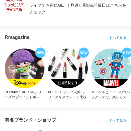
ライブでお得にGET！見逃し配信&開催日はこちらを
チェック
Rmagazine
すべて見る
POPMART×PIXARシリ
M・A・Cリップ人気3シ
マーベルヒーローのゴル
ーズのブラインドボック
リーズをスウォッチ比較
フグッズで、楽しくスコ
ス
アアップ！
有名ブランド・ショップ
すべて見る