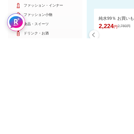
ファッション・インナー
ファッション小物
Rakuten AIで探す
食品・スイーツ
2,224
2,780円
円
ドリンク・お酒
日用雑貨・キッチン用品
コスメ・健康・医薬品
キッズ・ベビー・玩具
家電・TV・カメラ
食品と日用
PC・スマホ・通信
スポーツ・ゴルフ
車・バイク
インテリア・寝具・収納
楽天スーパーDE
ペット・花・DIY工具
サービス・リフォーム