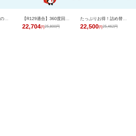
純水99％ お買いものパンダ！ おしりふき 80枚 24個
【R129適合】360度回転式 チャイルドシート ISOFIX対応 新生児から12歳まで
たっぷりお得！詰め替え用ペレッティー10L 超大容量BOX ペット消臭スプレーおまけ付き
22,704
22,500
25,800円
25,462円
円
円
掲載アイテム全品20%以
日用品
品がお得！
上OFF！
バック
AL