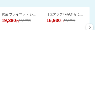
抗菌 プレイマット シームレス 折りたたみ 持ち手付き 防音 厚み4cm GUMODE
【エアラブ4+がさらにお得に！数量限定でポーチプレゼントも】エアラブ5/4+ 2個セット
19,380
15,930
22,800円
17,700円
円
円
最大50%ポイント
この時間の注目ピックア
ップ
スーパーDEALをもっと見る