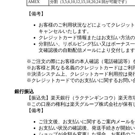
AMEX
分割（3,5,6,10,12,15,18,20,24 回が可能です）
【備考】
お客様のご利用状況などによってクレジット
キャンセルいたします。
クレジットカード情報またはお支払い方法の
分割払い、リボルビング払い又はボーナス一括
文確認後の自動配信メールにより交付します
※ご注文の際にお客様の本人確認（電話確認等）
※お客様と異なる名義のクレジットカードはご利
※決済システム上、クレジットカード利用控は発
※クレジットカードでのお支払いに関するお問い
銀行振込
【振込先】楽天銀行（ラクテンギンコウ）楽天市場支
※この口座の権利は楽天グループ株式会社が保有
【備考】
ご注文後、お支払いに関するご案内メールを
お支払い状況の確認後、発送手続きが開始い
ショップが金額を変更した場合、お客様のご