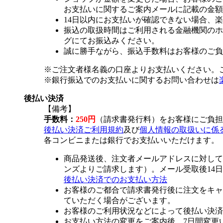
お支払いに関するご案内メールに記載の金額
14日以内にお支払いが確認できない場合、
振込の取扱時間はご利用される金融機関のホ
グにてお振込みください。
誠に勝手ながら、振込手数料はお客様のご負
※ご注文者様名義の口座よりお支払いください。
※銀行振込でのお支払いに関するお問い合わせは
後払い決済
【備考】
手数料：
250円
（請求書発行料）をお客様にご負担
後払い決済ご利用規約
及び
個人情報の取扱いに係
各コンビニまたは銀行でお支払いいただけます。
商品発送後、注文者メールアドレスに対して
ンズよりご請求します）。メール受取後14
後払い決済でのお支払い方法
お客様のご都合で請求書発行後に注文をキャ
ていただく場合がございます。
お客様のご利用状況などによって後払い決済
お支払い方法の変更をご案内後、7日間変更