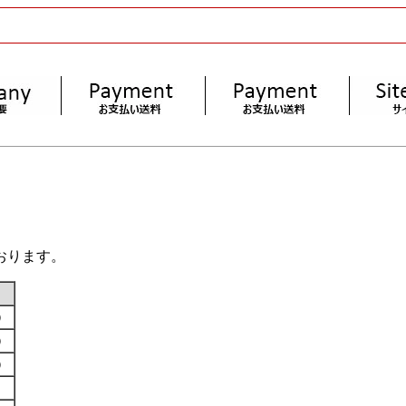
おります。
す）
す）
す）