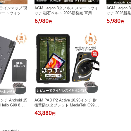
 オフラインマップ 現
AGM Legion 3タフネス スマートウォ
AGM Legio
マートウォッチ
ッチ 磁石ベルト 2026新発売 軍用規格
ッチ 2026新
 5ATM防水 1.43
5ATM防水 IP68防塵 1.95インチ画面
IP68防塵 1
6,980
5,980
円
円
ooth通話 100
高解像度AMOLEDディスプレイ 懐中
MOLEDディス
時間心拍数・睡眠
電灯 100種スポーツモード 大音量通
スポーツモード
生
話 10日間長時間駆動 Bluetooth 5.4通
時間駆動 技適認証 
話 iOS/Android両対応
OS/Android
ンチ Android 15
AGM PAD P2 Active 10.95インチ 耐
elio G99 8コ
衝撃防水タブレット MediaTek G99 1
GB 1200x2000
6G（8+8） RAM+256GB 1920x1200
43,880
円
0mAh大容量バッ
FHD+ 90Hz IP68/IP69K/810H認証 80
K 防水防塵 保護ケー
00mAh大容量バッテリー 4G LTE対応
応
クアッドスピーカー