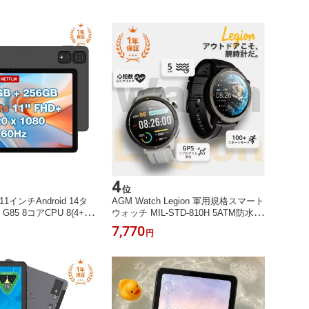
4
位
 11インチAndroid 14タ
AGM Watch Legion 軍用規格スマート
85 8コアCPU 8(4+4)
ウォッチ MIL-STD-810H 5ATM防水 1.
GB 1920x1200 FHDデ
43インチAMOLED Bluetooth通話 100
7,770
円
vine L1対応 8000mA
運動モード 24時間心拍数・睡眠監視
リー GPS内蔵 GMS認
着信通知 音楽再生 TELEC認証 一年
 OTG対応 一年保証
保証 Stravaアプリ対応