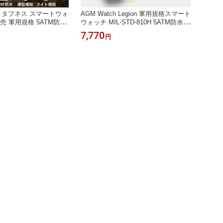
n 3 タフネス スマートウォ
AGM Watch Legion 軍用規格スマート
発売 軍用規格 5ATM防水
ウォッチ MIL-STD-810H 5ATM防水 1.
.95インチ画面 高解像度A
43インチAMOLED Bluetooth通話 100
7,770
円
プレイ 懐中電灯 100種
運動モード 24時間心拍数・睡眠監視
 大音量通話 10日間長
着信通知 音楽再生 TELEC認証 一年
Bluetooth 5.4通話 i
保証 Stravaアプリ対応
両対応