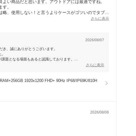
良よい商品だと思います。アウトドアには最適ですね。
ます。
は略、使用しない！と言うよりケースがゴツいのでタブレ
ースもスマート且つ軽量化ができたら良いなと思いまし
さらに表示
り閉めていれば全然問題ないです。ただ不安なのが「カー
しまうのかですね。これから存分に活用していく予定で
2026/08/07
いただき、誠にありがとうございます。
た。
が課題となる場面もあると認識しております。
討材料とさせていただきます。
さらに表示
をおすすめいたします。万一、劣化が気になる場合には、お気軽
+256GB 1920x1200 FHD+ 90Hz IP68/IP69K/810H
2026/08/06