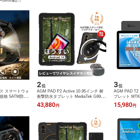
〜08/06集計）
2
3
位
位
タフネス スマートウォ
AGM PAD P2 Active 10.95インチ 耐
AGM PAD T2
用規格 5ATM防水
衝撃防水タブレット MediaTek G99 1
ブレット MTK G
チ画面 高解像度A
6G（8+8） RAM+256GB 1920x1200
GB RAM+256
43,880
15,980
円
円
懐中電灯 100種
FHD+ 90Hz IP68/IP69K/810H認証 80
ィスプレイ Wide
通話 10日間長
00mAh大容量バッテリー 4G LTE対応
h大容量バッテ
ooth 5.4通話 i
クアッドスピーカー
証 顔認識機能