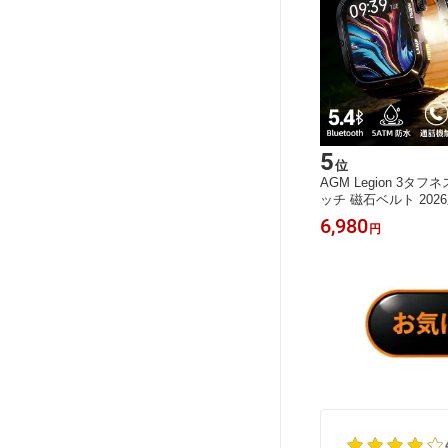
5
位
AGM Legion 3タ
ッチ 磁石ベルト 202
5ATM防水 IP68防塵
6,980
円
高解像度AMOLEDデ
電灯 100種スポーツ
話 10日間長時間駆動 Blu
話 iOS/Android両対応