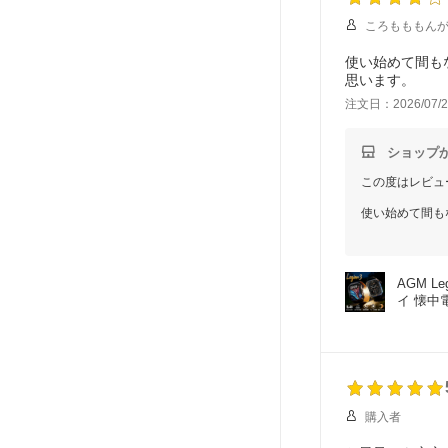
ころもももん
使い始めて間も
思います。
注文日：2026/07/2
ショップ
この度はレビュ
使い始めて間も
また、商品の厚
実際にお手に取
AGM L
これからも快適
イ 懐中電
今後ともご愛顧
購入者