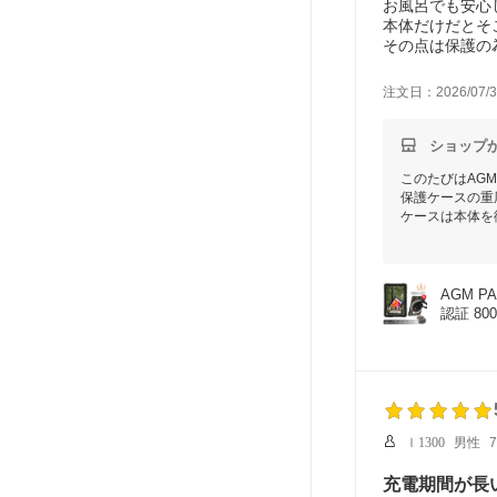
お風呂でも安心
本体だけだとそ
その点は保護の
ットアームスタ
た。
注文日：2026/07/3
防水機能は「カ
ドスロット」「
す。
ショップ
このたびはAGM
保護ケースの重
ケースは本体を
いただいたご意
また、防水パッ
防水機能を維持
にサポートまで
AGM PA
引き続きAGM-
認証 8
ｌ1300
男性
充電期間が長