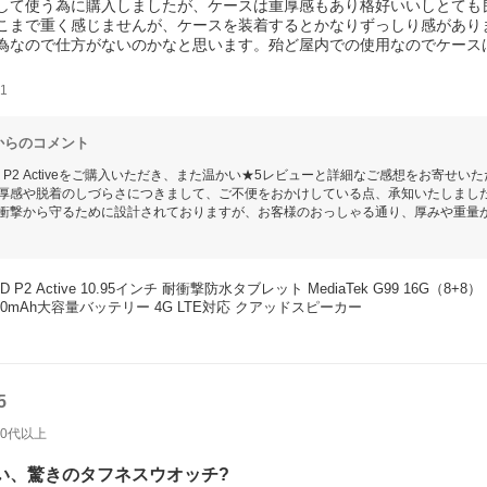
して使う為に購入しましたが、ケースは重厚感もあり格好いいしとても
こまで重く感じませんが、ケースを装着するとかなりずっしり感があり
為なので仕方がないのかなと思います。殆ど屋内での使用なのでケース
ンドに嵌めれないしケースの脱着が面倒いのも然り。何れ開発が進みケ
1
ードスロット」「オーディオ＆充電ポート」の部分のパッキンをしっか
オーディオ＆充電ポート」部分の防水パッキンがどれくらいで劣化して
からのコメント
 P2 Activeをご購入いただき、また温かい★5レビューと詳細なご感想をお寄せ
厚感や脱着のしづらさにつきまして、ご不便をおかけしている点、承知いたしまし
衝撃から守るために設計されておりますが、お客様のおっしゃる通り、厚みや重量
見は開発チームに共有し、今後のモデルにおける軽量化やスマートなデザインの検
キンの耐久性についてご不安をお持ちとのこと、ごもっともなご懸念と存じます。
するためには、ご使用前にパッキン部分の劣化や異物の有無をご確認いただくこと
お問い合わせください。
D P2 Active 10.95インチ 耐衝撃防水タブレット MediaTek G99 16G（8+8） RAM
Gloryをよろしくお願い申し上げます。
000mAh大容量バッテリー 4G LTE対応 クアッドスピーカー
5
70代以上
い、驚きのタフネスウオッチ?