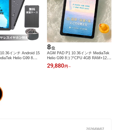
8
位
10.36インチ Android 15
AGM PAD P1 10.36インチ MediaTek
aTek Helio G99 8コ
Helio G99 8コアCPU 4GB RAM+128
AM+256GB 1200x2000
GB/8GB RAM+256GB Android 13タブ
29,880
円
～
 7000mAh大容量バッ
レット 1200x2000 2Kディスプレイ 70
IP69K 防水防塵 保護ケー
00mAh大容量バッテリー IP68/IP69K
日本語対応
防水防塵 保護ケース無料付き 日本語
対応
2026/08/07