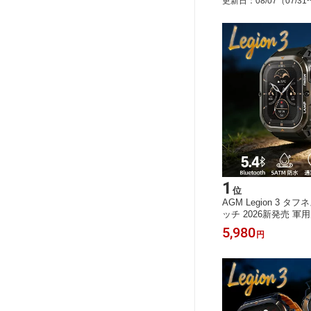
更新日
：
08/07
（07/31
1
位
AGM Legion 3 
ッチ 2026新発売 軍
IP68防塵 1.95イン
5,980
円
MOLEDディスプレイ 
スポーツモード 大音量
時間駆動 技適認証 Bluet
OS/Android両対応