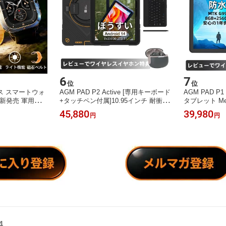
6
7
位
位
フネス スマートウォ
AGM PAD P2 Active [専用キーボード
AGM PAD P1 
6新発売 軍用規格
+タッチペン付属]10.95インチ 耐衝撃
タブレット Medi
 1.95インチ画面
防水タブレット MediaTek G99 16GB
アCPU 8GB R
45,880
39,980
円
円
ィスプレイ 懐中
（8+8） RAM+256GB 1920x1200 FH
2Kディスプレイ
モード 大音量通
D+ 90Hzディスプレイ 8000mAh大容
テリー IP68/
etooth 5.4通
量バッテリー 4G LTE対応
ス無料付き 
4