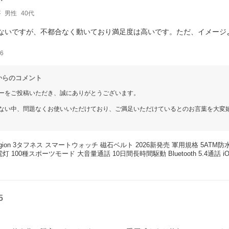
が
男性
40代
ないですが、不都合なく動いており満足度は高いです。ただ、イメージ
6
からのコメント
ーをご投稿いただき、誠にありがとうございます。
ない中、問題なくお使いいただけており、ご満足いただけているとのお言葉を大変
みにつきまして、貴重なご意見をお寄せいただきありがとうございます。
っていただいた際のご感想として、今後の商品開発・改善の参考とさせていただき
egion 3タフネス スマートウォッチ 磁石ベルト 2026新発売 軍用規格 5ATM防
にご使用いただけましたら幸いでございます。
灯 100種スポーツモード 大音量通話 10日間長時間駆動 Bluetooth 5.4通話 iOS
賜りますよう、よろしくお願いいたします。
5