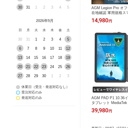
30
31
1
2
3
4
5
AGM Legion Pro
在地確認 軍用規格ス
MIL-STD-810H耐衝撃
14,980
2026年9月
円
インチAMOLED Bluet
+スポーツモード 24
日
月
火
水
木
金
土
監視 着信通知 音楽再
30
31
1
2
3
4
5
6
7
8
9
10
11
12
13
14
15
16
17
18
19
20
21
22
23
24
25
26
27
28
29
30
1
2
3
休業日（受注・発送対応なし）
受注対応のみ
AGM PAD P1 10.36イ
発送対応のみ
タブレット MediaTek H
アCPU 8GB RAM+256
39,980
円
2Kディスプレイ 700
テリー IP68/IP69
ス無料付き 日本語対