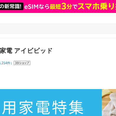
容家電 アイビビッド
6,214
件）