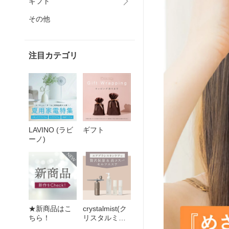
ギフト
その他
注目カテゴリ
LAVINO (ラビ
ギフト
ーノ)
★新商品はこ
crystalmist(ク
ちら！
リスタルミス
ト)シリーズ