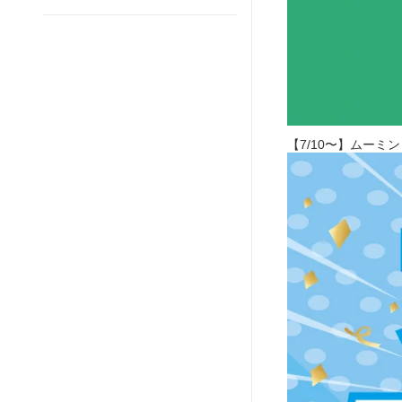
【7/10〜】ムー