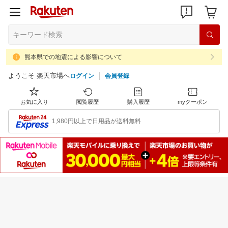
熊本県での地震による影響について
ようこそ 楽天市場へ
ログイン
会員登録
お気に入り
閲覧履歴
購入履歴
myクーポン
1,980円以上で日用品が送料無料