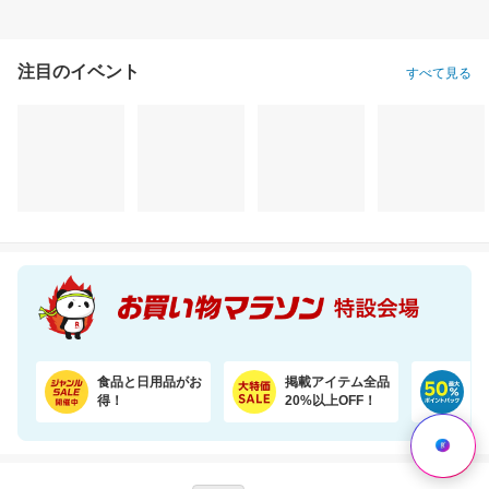
注目のイベント
すべて見る
食品と日用品がお
掲載アイテム全品
日
得！
20%以上OFF！
ポ