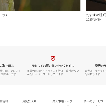
ターラ）
おすすめ睡眠
2025/10/30
の取り組み
安心してお買い物いただくために
楽天の
市場では、クレジッ
楽天独自のガイドラインを設け、違反がない
楽天は、すべての
て送信されます。
かを日々パトロールしています。
を目指します。
員情報
お気に入り
楽天市場トップ
楽天のサービス