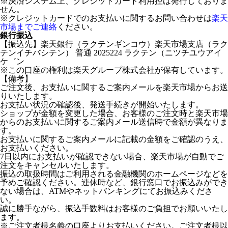
※決済システム上、クレジットカード利用控は発行しておりま
せん。
※クレジットカードでのお支払いに関するお問い合わせは
楽天
市場までご連絡
ください。
銀行振込
【振込先】楽天銀行（ラクテンギンコウ）楽天市場支店（ラク
テンイチバシテン） 普通 2025224 ラクテン（ニツチユウアイ
ケ゛ン
※この口座の権利は楽天グループ株式会社が保有しています。
【備考】
ご注文後、お支払いに関するご案内メールを楽天市場からお送
りいたします。
お支払い状況の確認後、発送手続きが開始いたします。
ショップが金額を変更した場合、お客様のご注文時と楽天市場
からのお支払いに関するご案内メール送信時で金額が異なりま
す。
お支払いに関するご案内メールに記載の金額をご確認のうえ、
お支払いください。
7日以内にお支払いが確認できない場合、楽天市場が自動でご
注文をキャンセルいたします。
振込の取扱時間はご利用される金融機関のホームページなどを
予めご確認ください。連休時など、銀行窓口でお振込みができ
ない場合は、ATMやネットバンキングにてお振込みくださ
い。
誠に勝手ながら、振込手数料はお客様のご負担でお願いいたし
ます。
※ご注文者様名義の口座よりお支払いください。ご注文者様以