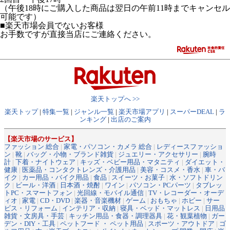
（午後18時にご購入した商品は翌日の午前11時までキャンセル
可能です）
■楽天市場会員でないお客様
お手数ですが直接当店にご連絡ください。
楽天トップへ >>
楽天トップ
|
特集一覧
|
ジャンル一覧
|
楽天市場アプリ
|
スーパーDEAL
|
ラ
ンキング
|
出店のご案内
【楽天市場のサービス】
ファッション 総合
|
家電・パソコン・カメラ 総合
|
レディースファッショ
ン
|
靴
|
バッグ・小物・ブランド雑貨
|
ジュエリー・アクセサリー
|
腕時
計
|
下着・ナイトウェア
|
キッズ・ベビー用品・マタニティ
|
ダイエット・
健康
|
医薬品・コンタクトレンズ・介護用品
|
美容・コスメ・香水
|
車・バ
イク
|
カー用品・バイク用品
|
食品
|
スイーツ・お菓子
|
水・ソフトドリン
ク
|
ビール・洋酒
|
日本酒・焼酎
|
ワイン
|
パソコン・PCパーツ
|
タブレッ
トPC・スマートフォン
|
光回線・モバイル通信
|
TV・レコーダー・オーデ
ィオ
|
家電
|
CD・DVD
|
楽器・音楽機材
|
ゲーム
|
おもちゃ
|
ホビー
|
サー
ビス・リフォーム
|
インテリア・収納
|
寝具・ベッド・マットレス
|
日用品
雑貨・文房具・手芸
|
キッチン用品・食器・調理器具
|
花・観葉植物
|
ガー
デン・DIY・工具
|
ペットフード ・ ペット用品
|
スポーツ・アウトドア
|
ゴ