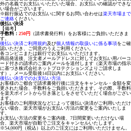
外の名義でお支払いいただいた場合、お支払いの確認ができな
い場合がございます。
※銀行振込でのお支払いに関するお問い合わせは
楽天市場まで
ご連絡
ください。
後払い決済
【備考】
手数料：
250円
（請求書発行料）をお客様にご負担いただきま
す。
後払い決済ご利用規約
及び
個人情報の取扱いに係る事項
をご確
認いただき、ご同意のうえご利用ください。
各コンビニまたは銀行でお支払いいただけます。
商品発送後、注文者メールアドレスに対してお支払い用バーコ
ード付きの請求のご案内メールを送付します（楽天市場の指示
に基づき株式会社ネットプロテクションズよりご請求しま
す）。メール受取後14日以内にお支払いください。
後払い決済でのお支払い方法
お客様のご都合で請求書発行後に注文をキャンセル・金額を変
更された場合、手数料をご負担いただきます。その際、手数料
を楽天ポイントから引き落としをさせていただく場合がござい
ます。
お客様のご利用状況などによって後払い決済がご利用いただけ
ない場合、楽天市場がお支払い方法の変更をご案内いたしま
す。
お支払い方法の変更をご案内後、7日間変更いただけない場
合、楽天市場が自動でご注文をキャンセルいたします。
※54,000円（税込）以上のご注文にはご利用いただけません。