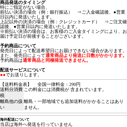
商品発送のタイミング
特にご指定がない場合、
前払い決済の場合（例：銀行振込） ⇒ご入金確認後、●営業
日以内に発送いたします。
上記以外の決済の場合（例：クレジットカード） ⇒ご注文確
認後、●営業日以内に発送いたします。
※前払い決済の場合は、お客様のご入金タイミングにより、お
届け予定日が前後することがございます。
予約商品について
発売日によって配送希望日にお届けできない場合があります。
また、発売日によって
通常商品より発送に日数がかかります。
予約商品は
通常商品と同梱発送できません。
配送サービスについて
●●
でお送りします。
【送料料金表】
全国一律料金：290円
送料分消費
この料金には消費税が 含まれています。
税
離島他の扱
離島・一部地域でも追加送料がかかることはあり
い
ません。
海外配送について
当店は海外へ発送を行っていません