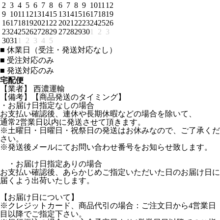
2
3
4
5
6
7
8
6
7
8
9
10
11
12
9
10
11
12
13
14
15
13
14
15
16
17
18
19
16
17
18
19
20
21
22
20
21
22
23
24
25
26
23
24
25
26
27
28
29
27
28
29
30
1
2
3
30
31
1
2
3
4
5
■
休業日（受注・発送対応なし）
■
受注対応のみ
■
発送対応のみ
宅配便
【業者】 西濃運輸
【備考】【商品発送のタイミング】
・お届け日指定なしの場合
お支払い確認後、連休や長期休暇などの場合を除いて、
通常2営業日以内に発送させて頂きます。
※土曜日・日曜日・祝祭日の発送はお休みなので、ご了承くだ
さい。
※発送後メールにてお問い合わせ番号をお知らせ致します。
・お届け日指定ありの場合
お支払い確認後、あらかじめご指定いただいた日のお届け日に
届くよう出荷いたします。
【お届け日について】
※クレジットカード、商品代引の場合：ご注文日から4営業日
目以降でご指定下さい。