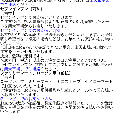
※Apple Payでのお支払いに関するお問い合わせは
楽天市場ま
でご連絡
ください。
セブンイレブン（前払）
【備考】
セブンイレブンでお支払いいただけます。
ご注文後に、払込票番号および払込票のURLを記載したメー
ルを楽天市場からお送りいたします。
セブンイレブンでのお支払い方法
お支払い状況の確認後、発送手続きが開始いたします。お受け
取り希望日をご指定の場合などは、お早めのお支払いをお願い
いたします。
7日以内にお支払いが確認できない場合、楽天市場が自動でご
注文をキャンセルいたします。
決済手数料は無料です。
※30万円（税込）以上のご注文にはご利用いただけません。
※セブンイレブン（前払）でのお支払いに関するお問い合わせ
は
楽天市場までご連絡
ください。
ファミリーマート、ローソン等（前払）
【備考】
ローソン、ファミリーマート、ミニストップ、セイコーマート
でお支払いいただけます。
ご注文後に、お支払い受付番号を記載したメールを楽天市場か
らお送りいたします。
各コンビニでのお支払い方法
お支払い状況の確認後、発送手続きが開始いたします。お受け
取り希望日をご指定の場合などは、お早めのお支払いをお願い
いたします。