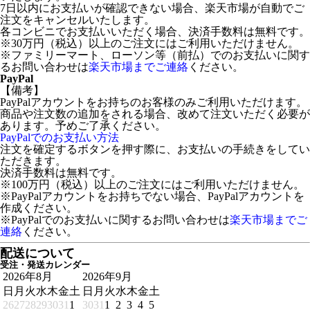
7日以内にお支払いが確認できない場合、楽天市場が自動でご
注文をキャンセルいたします。
各コンビニでお支払いいただく場合、決済手数料は無料です。
※30万円（税込）以上のご注文にはご利用いただけません。
※ファミリーマート、ローソン等（前払）でのお支払いに関す
るお問い合わせは
楽天市場までご連絡
ください。
PayPal
【備考】
PayPalアカウントをお持ちのお客様のみご利用いただけます。
商品や注文数の追加をされる場合、改めて注文いただく必要が
あります。予めご了承ください。
PayPalでのお支払い方法
注文を確定するボタンを押す際に、お支払いの手続きをしてい
ただきます。
決済手数料は無料です。
※100万円（税込）以上のご注文にはご利用いただけません。
※PayPalアカウントをお持ちでない場合、PayPalアカウントを
作成ください。
※PayPalでのお支払いに関するお問い合わせは
楽天市場までご
連絡
ください。
配送について
受注・発送カレンダー
2026年8月
2026年9月
日
月
火
水
木
金
土
日
月
火
水
木
金
土
26
27
28
29
30
31
1
30
31
1
2
3
4
5