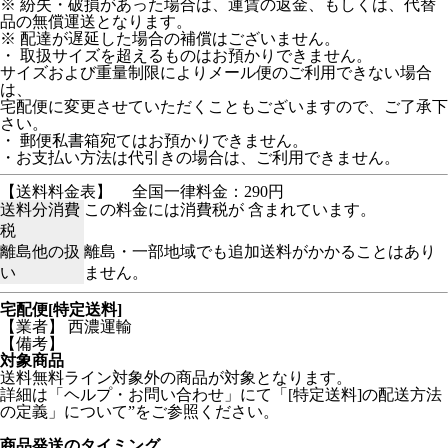
※ 紛失・破損があった場合は、運賃の返金、もしくは、代替
品の無償運送となります。
※ 配達が遅延した場合の補償はございません。
・ 取扱サイズを超えるものはお預かりできません。
サイズおよび重量制限によりメール便のご利用できない場合
は、
宅配便に変更させていただくこともございますので、ご了承下
さい。
・ 郵便私書箱宛てはお預かりできません。
・お支払い方法は代引きの場合は、ご利用できません。
【送料料金表】
全国一律料金：290円
送料分消費
この料金には消費税が 含まれています。
税
離島他の扱
離島・一部地域でも追加送料がかかることはあり
い
ません。
宅配便[特定送料]
【業者】 西濃運輸
【備考】
対象商品
送料無料ライン対象外の商品が対象となります。
詳細は「ヘルプ・お問い合わせ」にて「[特定送料]の配送方法
の定義」について”をご参照ください。
商品発送のタイミング