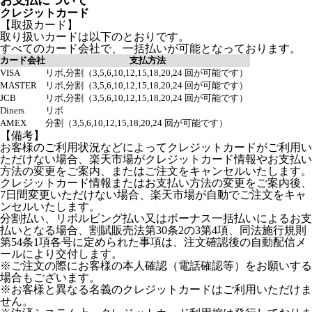
お支払について
クレジットカード
【取扱カード】
取り扱いカードは以下のとおりです。
すべてのカード会社で、一括払いが可能となっております。
カード会社
支払方法
VISA
リボ,分割（3,5,6,10,12,15,18,20,24 回が可能です）
MASTER
リボ,分割（3,5,6,10,12,15,18,20,24 回が可能です）
JCB
リボ,分割（3,5,6,10,12,15,18,20,24 回が可能です）
Diners
リボ
AMEX
分割（3,5,6,10,12,15,18,20,24 回が可能です）
【備考】
お客様のご利用状況などによってクレジットカードがご利用い
ただけない場合、楽天市場がクレジットカード情報やお支払い
方法の変更をご案内、またはご注文をキャンセルいたします。
クレジットカード情報またはお支払い方法の変更をご案内後、
7日間変更いただけない場合、楽天市場が自動でご注文をキャ
ンセルいたします。
分割払い、リボルビング払い又はボーナス一括払いによるお支
払いとなる場合、割賦販売法第30条2の3第4項、同法施行規則
第54条1項各号に定められた事項は、注文確認後の自動配信メ
ールにより交付します。
※ご注文の際にお客様の本人確認（電話確認等）をお願いする
場合もございます。
※お客様と異なる名義のクレジットカードはご利用いただけま
せん。