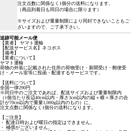
注文点数に関係なく1個分の送料になります。
（商品到着日も同日の場合に限ります）
※サイズおよび重量制限により同封できないこともご
ざいますので、ご了承下さい。
追跡可能メール便
【業者】 ヤマト運輸
【配送サービス名】ネコポス
【備考】
【業者について】
ヤマト運輸
荷物の外装に記載された住所の荷物受け・新聞受け・郵便受
け・メール室等に投函・配達するサービスです。
【送料について】
全国一律290円
※同日中のご注文であれば、配送サイズおよび重量制限内
（1個当たり長辺40cm以内・厚さ3cm以内の縦＋横＋厚さの合
計が70cm以内で重量1,000g以内のもの）に、
注文点数に関係なく1個分の送料になります。
【ご注意】
・ 配達日時および曜日の指定はできません。
・ 補償がございません。