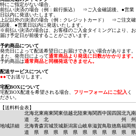
特にご指定がない場合、
前払い決済の場合（例：銀行振込） ⇒ご入金確認後、●営業
日以内に発送いたします。
上記以外の決済の場合（例：クレジットカード） ⇒ご注文確
認後、●営業日以内に発送いたします。
※前払い決済の場合は、お客様のご入金タイミングにより、お
届け予定日が前後することがございます。
予約商品について
発売日によって配送希望日にお届けできない場合があります。
また、発売日によって
通常商品より発送に日数がかかります。
予約商品は
通常商品と同梱発送できません。
配送サービスについて
●●
でお送りします。
宅配BOXについて
宅配BOX配達を希望される場合、
フリーフォームにご記入
く
ださい。
【送料料金表】
北海
北東
南東
関東
信越
北陸
東海
関西
中国
四国
北九
南
道
北
北
州
州
地域詳細
北海
青森
宮城
茨城
新潟
富山
岐阜
滋賀
鳥取
徳島
福岡
熊
道
県
県
県
県
県
県
県
県
県
県