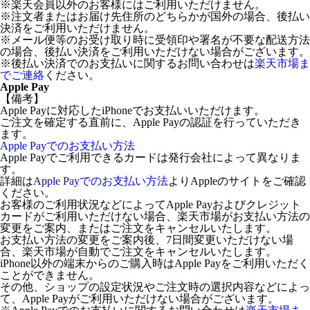
※楽天会員以外のお客様にはご利用いただけません。
※注文者またはお届け先住所のどちらかが国外の場合、後払い
決済をご利用いただけません。
※メール便等のお受け取り時に受領印や署名が不要な配送方法
の場合、後払い決済をご利用いただけない場合がございます。
※後払い決済でのお支払いに関するお問い合わせは
楽天市場ま
でご連絡
ください。
Apple Pay
【備考】
Apple Payに対応したiPhoneでお支払いいただけます。
ご注文を確定する直前に、Apple Payの認証を行っていただき
ます。
Apple Payでのお支払い方法
Apple Payでご利用できるカードは発行会社によって異なりま
す。
詳細は
Apple Payでのお支払い方法
よりAppleのサイトをご確認
ください。
お客様のご利用状況などによってApple Payおよびクレジット
カードがご利用いただけない場合、楽天市場がお支払い方法の
変更をご案内、またはご注文をキャンセルいたします。
お支払い方法の変更をご案内後、7日間変更いただけない場
合、楽天市場が自動でご注文をキャンセルいたします。
iPhone以外の端末からのご購入時はApple Payをご利用いただく
ことができません。
その他、ショップの設定状況やご注文時の選択内容などによっ
て、Apple Payがご利用いただけない場合がございます。