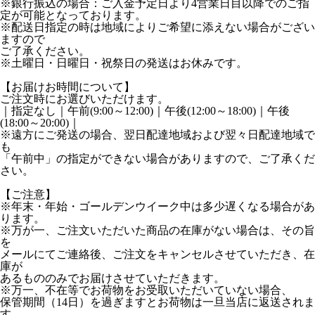
※銀行振込の場合：ご入金予定日より4営業日目以降でのご指
定が可能となっております。
※配送日指定の時は地域によりご希望に添えない場合がござい
ますので
ご了承ください。
※土曜日・日曜日・祝祭日の発送はお休みです。
【お届けお時間について】
ご注文時にお選びいただけます。
｜指定なし｜午前(9:00～12:00)｜午後(12:00～18:00)｜午後
(18:00～20:00)｜
※遠方にご発送の場合、翌日配達地域および翌々日配達地域で
も
「午前中」の指定ができない場合がありますので、ご了承くだ
さい。
【ご注意】
※年末・年始・ゴールデンウイーク中は多少遅くなる場合があ
ります。
※万が一、ご注文いただいた商品の在庫がない場合は、その旨
を
メールにてご連絡後、ご注文をキャンセルさせていただき、在
庫が
あるもののみでお届けさせていただきます。
※万一、不在等でお荷物をお受取いただいていない場合、
保管期間（14日）を過ぎますとお荷物は一旦当店に返送されま
す。