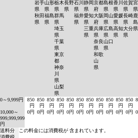
岩手
山形
栃木
長野
石川
静岡
京都
島根
香川
佐賀
宮
県
県
県
県
県
県
府
県
県
県
秋田
福島
群馬
福井
愛知
大阪
岡山
愛媛
長崎
鹿
県
県
県
県
県
府
県
県
県
島
埼玉
三重
兵庫
広島
高知
大分
県
県
県
県
県
県
千葉
奈良
山口
県
県
県
東京
和歌
都
山
神奈
県
川
県
山梨
県
0～9,999円
850
850
850
850
850
850
850
850
850
850
850
8
円
円
円
円
円
円
円
円
円
円
円
10,000～
0円
0円
0円
0円
0円
0円
0円
0円
0円
0円
0円
999,999,999
円
送料分
この料金には消費税が 含まれています。
消費税