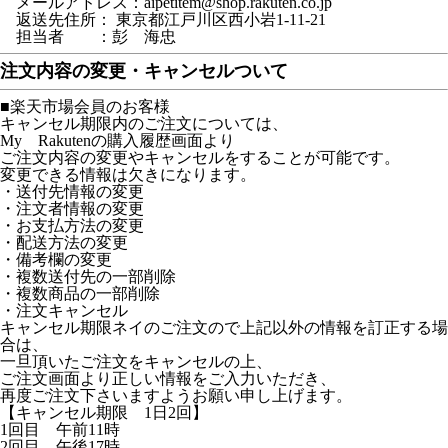
メールアドレス：aipetitem@shop.rakuten.co.jp
返送先住所： 東京都江戸川区西小岩1-11-21
担当者 ：彭 海忠
注文内容の変更・キャンセルついて
■楽天市場会員のお客様
キャンセル期限内のご注文については、
My Rakutenの購入履歴画面より
ご注文内容の変更やキャンセルをすることが可能です。
変更できる情報は欠きになります。
・送付先情報の変更
・注文者情報の変更
・お支払方法の変更
・配送方法の変更
・備考欄の変更
・複数送付先の一部削除
・複数商品の一部削除
・注文キャンセル
キャンセル期限ネイのご注文ので上記以外の情報を訂正する場
合は、
一旦頂いたご注文をキャンセルの上、
ご注文画面より正しい情報をご入力いただき、
再度ご注文下さいますようお願い申し上げます。
【キャンセル期限 1日2回】
1回目 午前11時
2回目 午後17時