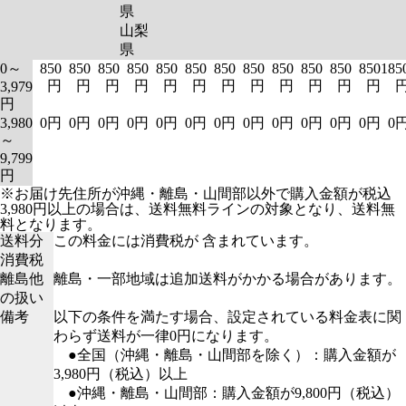
県
山梨
県
0～
850
850
850
850
850
850
850
850
850
850
850
850
185
円
円
円
円
円
円
円
円
円
円
円
円
3,979
円
3,980
0円
0円
0円
0円
0円
0円
0円
0円
0円
0円
0円
0円
0
～
9,799
円
※お届け先住所が沖縄・離島・山間部以外で購入金額が税込
3,980円以上の場合は、送料無料ラインの対象となり、送料無
料となります。
送料分
この料金には消費税が 含まれています。
消費税
離島他
離島・一部地域は追加送料がかかる場合があります。
の扱い
備考
以下の条件を満たす場合、設定されている料金表に関
わらず送料が一律0円になります。
●全国（沖縄・離島・山間部を除く）：購入金額が
3,980円（税込）以上
●沖縄・離島・山間部：購入金額が9,800円（税込）