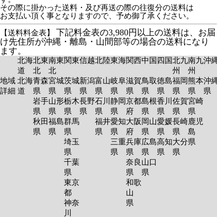
その際に掛かった送料・及び再送の際の往復分の送料は
お支払い頂く事となりますので、予め御了承ください。
下記料金表の3,980円以上の送料は、お届
【送料料金表】
け先住所が沖縄・離島・山間部等の場合の送料になり
ます。
北海
北東
南東
関東
信越
北陸
東海
関西
中国
四国
北九
南九
沖
道
北
北
州
州
地域
北海
青森
宮城
茨城
新潟
富山
岐阜
滋賀
鳥取
徳島
福岡
熊本
沖
詳細
道
県
県
県
県
県
県
県
県
県
県
県
岩手
山形
栃木
長野
石川
静岡
京都
島根
香川
佐賀
宮崎
県
県
県
県
県
県
府
県
県
県
県
秋田
福島
群馬
福井
愛知
大阪
岡山
愛媛
長崎
鹿児
県
県
県
県
県
府
県
県
県
島
埼玉
三重
兵庫
広島
高知
大分
県
県
県
県
県
県
県
千葉
奈良
山口
県
県
県
東京
和歌
都
山
神奈
県
川