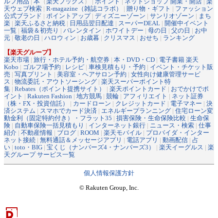
ルフ用品
|
本
（
楽天ブックス
） |
ポイント
|
ネットショップ 開業・開店
|
楽
天ウェブ検索
|
R-magazine（雑誌コラボ）
|
贈り物・ギフト
|
ファッション
公式ブランド
|
ポイントアップ
|
ディズニーゾーン
|
サンリオゾーン
|
まち
楽
|
楽天ふるさと納税
|
日用品翌日配達
|
スーパーDEAL
|
開催中イベント
一覧
|
福袋＆初売り
|
バレンタイン
|
ホワイトデー
|
母の日
|
父の日
|
お中
元
|
敬老の日
|
ハロウィン
|
お歳暮
|
クリスマス
|
おせち
|
ランキング
【楽天グループ】
楽天市場
|
旅行・ホテル予約・航空券
|
本・DVD・CD
|
電子書籍 楽天
Kobo
|
ゴルフ場予約
|
レシピ
|
車検見積もり・予約
|
イベント・チケット販
売
|
写真プリント
|
美容室・ヘアサロン予約
|
女性向け健康管理サービ
ス
|
物流委託・アウトソーシング
|
楽天スーパーポイント特
集
|
Rebates（ポイント提携サイト）
|
楽天ポイントカード
|
おでかけでポ
イント
|
Rakuten Fashion
|
地方競馬
|
競輪
|
アフィリエイト
|
ネット証券
（株・FX・投資信託）
|
カードローン
|
クレジットカード
|
電子マネー
|
決
済システム
|
スマホでカード決済
|
エネルギープランニング
|
住宅ローン変
動金利（固定特約付き）・フラット35
|
損害保険・生命保険比較
|
生命保
険
|
自動車保険一括見積もり
|
インターネット銀行
|
ニュース・検索
|
仕事
紹介
|
不動産情報
|
ブログ
|
ROOM
|
楽天モバイル
|
プロバイダ・インター
ネット接続
|
無料通話＆メッセージアプリ
|
電話アプリ
|
動画配信
|
占
い
|
toto・BIG
|
宝くじ（ナンバーズ4・ナンバーズ3）
|
楽天イーグルス
|
楽
天グループ サービス一覧
個人情報保護方針
© Rakuten Group, Inc.