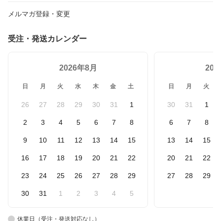
メルマガ登録・変更
受注・発送カレンダー
2026年8月
20
日
月
火
水
木
金
土
日
月
火
26
27
28
29
30
31
1
30
31
1
2
3
4
5
6
7
8
6
7
8
9
10
11
12
13
14
15
13
14
15
16
17
18
19
20
21
22
20
21
22
23
24
25
26
27
28
29
27
28
29
30
31
1
2
3
4
5
休業日（受注・発送対応なし）