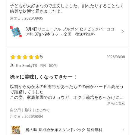
子どもが大好きなので注文しました。割れたりすることなく
綺麗な状態で届きましたよ。
注文日：2026/08/05
3月4日リニューアル ブルボン セノビックバーココ
ア味 37g ×9本セット 全国一律送料無料
5
2026/08/08
Kar SmokyTB
男性
50代
徐々に美味しくなってきたー！
以前からぬか床の所有欲があったものの何かハードル高そう
で躊躇してました
この度、家庭菜園でのミョウガ、オクラ栽培をきっかけに初
購入
さらに表示
最初はちょっと硬くてなじまなかったうえに塩辛かったです
自分用｜趣味｜はじめて
がどんどん漬け込んでたら徐々にコナレてきて味も落ち着い
注文日：2026/08/04
てきました
お隣さんから頂く朝採れキュウリとミョウガが特に美味しい
もうちょっと慣らしたらヌカのカスタマイズもちょっと興味
樽の味 熟成ぬか床スタンドパック 送料無料