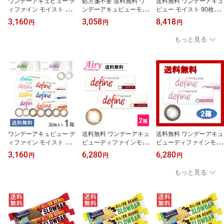
ワンデーアキュビュー デ
処方箋不要 送料無料 ワ
送料無料 ワンデーアキュ
ィファイン モイスト 30
ンデーアキュビューモイ
ビュー モイスト 90枚入
枚入 1箱 ジョンソン・エ
スト 30枚入 1箱 ジョン
1箱 ジョンソン・エン
3,160
3,058
8,418
円
円
円
ンド・ジョンソン カラー
ソン・エンド・ジョンソ
ド・ジョンソン acuvue
コンタクト 1日使い捨て
ン acuvue モイスト ワン
モイスト ワンデー UVカ
もっと見る
コンタクト 1day 30枚入
デー UVカット 1日使い
ット 1日使い捨て コンタ
捨て コンタクトレンズ
クトレンズ クリアコンタ
クリアコンタクト
クト
ワンデーアキュビュー デ
送料無料 ワンデーアキュ
送料無料 ワンデーアキュ
ィファイン モイスト 30
ビューディファインモイ
ビューディファインモイ
枚入 1箱 ジョンソン・エ
スト 30枚入 2箱 ラディ
スト 30枚入 2箱 ラディ
3,160
6,280
6,280
円
円
円
ンド・ジョンソン カラー
アントシックセット 1日
アントスウィート 1日使
コンタクト 1日使い捨て
使い捨て カラコン ジョ
い捨て カラコン ジョン
もっと見る
コンタクト 1day 30枚入
ンソン＆ジョンソン
ソン＆ジョンソン 代引不
可