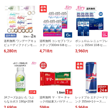
捨て コンタクトレンズ
クトレンズ クリアコンタ
クリアコンタクト
クト
送料無料 ワンデーアキュ
送料無料 コンセプトワン
ボシュロム レニューフレ
ビューディファインモイ
ステップ300ml 6本セッ
ッシュ 355ml 10本セッ
スト 30枚入 2箱 ジョン
ト
ト レニュー 送料無料
6,280
4,718
3,960
円
円
円
ソン・エンド・ジョンソ
ン カラコン
JAフーズおおいた つぶ
送料無料 マ・マー チャ
レッドブル エナジードリ
らなカボス 190g×20本
ック付結束スパゲティ 1.
ンク 355ml×1ケース（2
6mm 600g 1袋 日清ウェ
4本）Red Bull ENERGY
2,690
598
5,968
円
円
円