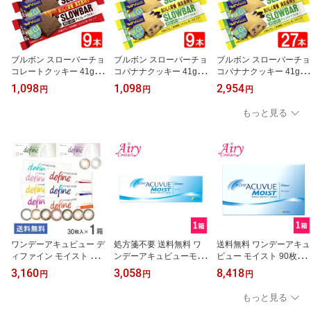
ブルボン スローバーチョ
ブルボン スローバーチョ
ブルボン スローバーチョ
コレートクッキー 41g 9
コバナナクッキー 41g 9
コバナナクッキー 41g ×
本セット 全国一律送料無
本セット 全国一律送料無
27本セット 全国一律送
1,098
1,098
2,954
円
円
円
料
料
料無料
もっと見る
ワンデーアキュビュー デ
処方箋不要 送料無料 ワ
送料無料 ワンデーアキュ
ィファイン モイスト 30
ンデーアキュビューモイ
ビュー モイスト 90枚入
枚入 1箱 ジョンソン・エ
スト 30枚入 1箱 ジョン
1箱 ジョンソン・エン
3,160
3,058
8,418
円
円
円
ンド・ジョンソン カラー
ソン・エンド・ジョンソ
ド・ジョンソン acuvue
コンタクト 1日使い捨て
ン acuvue モイスト ワン
モイスト ワンデー UVカ
もっと見る
コンタクト 1day 30枚入
デー UVカット 1日使い
ット 1日使い捨て コンタ