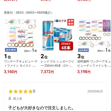
ルナ パスタ7分
DRINK 送料無料 炭酸飲
料 栄養ドリンク Red Bul
l 翼をさずける カフェイ
更新日
：
08/10
（08/03〜08/09集計）
ン redbull 炭酸缶
1
2
3
位
位
位
ワンデーアキュビュー デ
レッドブル シュガーフリ
送料無料 ワンデーアキュ
ィファイン モイスト 30
ー 250ml×48本（2ケー
ビューディファインモイ
枚入 1箱 ジョンソン・エ
ス） あす楽 宅急便配送
スト 30枚入 1箱 カラコ
3,160
7,372
3,198
円
円
円
ンド・ジョンソン カラー
翼をさずける 糖質ゼロ
ン
コンタクト 1日使い捨て
糖類ゼロ ゼロカロリー
コンタクト 1day 30枚入
ノンシュガー 無糖 シュ
ガーレス 栄養ドリンク
5
カフェイン redbull 炭酸
2026/08/10
缶 炭酸飲料
購入者
子どもが大好きなので注文しました。