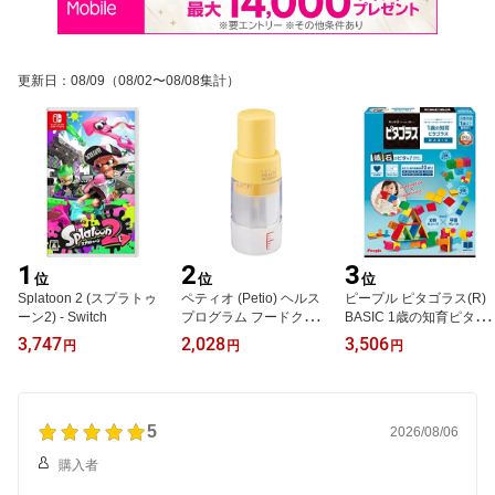
更新日
：
08/09
（08/02〜08/08集計）
1
2
3
位
位
位
Splatoon 2 (スプラトゥ
ペティオ (Petio) ヘルス
ピープル ピタゴラス(R)
ーン2) - Switch
プログラム フードクラッ
BASIC 1歳の知育ピタゴ
シャー ハンディ ペット
ラス(R) [1歳] から 遊べる
3,747
2,028
3,506
円
円
円
用 1個
つくれる ひらめきが育つ
PGS-118-2023
5
2026/08/06
購入者