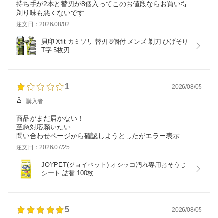
持ち手が2本と替刃が8個入ってこのお値段ならお買い得
剃り味も悪くないです
注文日：2026/08/02
貝印 Xfit カミソリ 替刃 8個付 メンズ 剃刀 ひげそり 
T字 5枚刃
1
2026/08/05
購入者
商品がまだ届かない！
至急対応願いたい
問い合わせページから確認しようとしたがエラー表示
注文日：2026/07/25
JOYPET(ジョイペット) オシッコ汚れ専用おそうじ
シート 詰替 100枚
5
2026/08/05