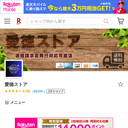
愛徳ストア
4.46
（
683
件）
メニュー