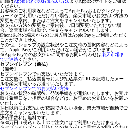
詳細は
Apple Payでのお支払い方法
よりAppleのサイトをご確認
ください。
お客様のご利用状況などによってApple Payおよびクレジット
カードがご利用いただけない場合、楽天市場がお支払い方法の
変更をご案内、またはご注文をキャンセルいたします。
お支払い方法の変更をご案内後、7日間変更いただけない場
合、楽天市場が自動でご注文をキャンセルいたします。
iPhone以外の端末からのご購入時はApple Payをご利用いただく
ことができません。
その他、ショップの設定状況やご注文時の選択内容などによっ
て、Apple Payがご利用いただけない場合がございます。
※Apple Payでのお支払いに関するお問い合わせは
楽天市場ま
でご連絡
ください。
セブンイレブン（前払）
【備考】
セブンイレブンでお支払いいただけます。
ご注文後に、払込票番号および払込票のURLを記載したメー
ルを楽天市場からお送りいたします。
セブンイレブンでのお支払い方法
お支払い状況の確認後、発送手続きが開始いたします。お受け
取り希望日をご指定の場合などは、お早めのお支払いをお願い
いたします。
14日以内にお支払いが確認できない場合、楽天市場が自動でご
注文をキャンセルいたします。
決済手数料は無料です。
※30万円（税込）以上のご注文にはご利用いただけません。
※セブンイレブン（前払）でのお支払いに関するお問い合わせ