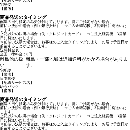
【配送サービス名】
宅急便
【備考】
商品発送のタイミング
配送の日付指定のみ受け付けております。特にご指定がない場合、
前払い決済の場合（例：銀行振込） ⇒ご入金確認後、3営業日に発送いた
します。
上記以外の決済の場合（例：クレジットカード） ⇒ご注文確認後、3営業
日に発送いたします。
※前払い決済の場合は、お客様のご入金タイミングにより、お届け予定日が
前後することがございます。
送料料金表
全国一律料金：0円
離島他の扱
離島・一部地域は追加送料がかかる場合がありま
い
す。
宅配便
【業者】
日本郵便
【配送サービス名】
ゆうパック
【備考】
商品発送のタイミング
配送の日付指定のみ受け付けております。特にご指定がない場合、
前払い決済の場合（例：銀行振込） ⇒ご入金確認後、3営業日に発送いた
します。
上記以外の決済の場合（例：クレジットカード） ⇒ご注文確認後、3営業
日に発送いたします。
※前払い決済の場合は、お客様のご入金タイミングにより、お届け予定日が
前後することがございます。