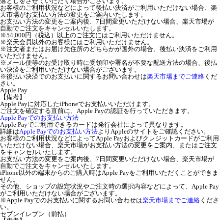
落としをさせていただく場合がございます。
お客様のご利用状況などによって後払い決済がご利用いただけない場合、楽
天市場がお支払い方法の変更をご案内いたします。
お支払い方法の変更をご案内後、7日間変更いただけない場合、楽天市場が
自動でご注文をキャンセルいたします。
※54,000円（税込）以上のご注文にはご利用いただけません。
※楽天会員以外のお客様にはご利用いただけません。
※注文者またはお届け先住所のどちらかが国外の場合、後払い決済をご利用
いただけません。
※メール便等のお受け取り時に受領印や署名が不要な配送方法の場合、後払
い決済をご利用いただけない場合がございます。
※後払い決済でのお支払いに関するお問い合わせは
楽天市場までご連絡
くだ
さい。
Apple Pay
【備考】
Apple Payに対応したiPhoneでお支払いいただけます。
ご注文を確定する直前に、Apple Payの認証を行っていただきます。
Apple Payでのお支払い方法
Apple Payでご利用できるカードは発行会社によって異なります。
詳細は
Apple Payでのお支払い方法
よりAppleのサイトをご確認ください。
お客様のご利用状況などによってApple Payおよびクレジットカードがご利用
いただけない場合、楽天市場がお支払い方法の変更をご案内、またはご注文
をキャンセルいたします。
お支払い方法の変更をご案内後、7日間変更いただけない場合、楽天市場が
自動でご注文をキャンセルいたします。
iPhone以外の端末からのご購入時はApple Payをご利用いただくことができま
せん。
その他、ショップの設定状況やご注文時の選択内容などによって、Apple Pay
がご利用いただけない場合がございます。
※Apple Payでのお支払いに関するお問い合わせは
楽天市場までご連絡
くださ
い。
セブンイレブン（前払）