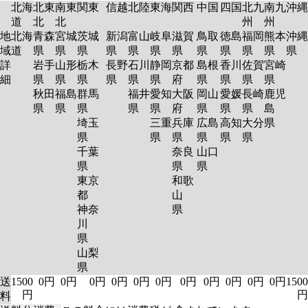
北海
北東
南東
関東
信越
北陸
東海
関西
中国
四国
北九
南九
沖縄
道
北
北
州
州
地
北海
青森
宮城
茨城
新潟
富山
岐阜
滋賀
鳥取
徳島
福岡
熊本
沖縄
域
道
県
県
県
県
県
県
県
県
県
県
県
県
詳
岩手
山形
栃木
長野
石川
静岡
京都
島根
香川
佐賀
宮崎
細
県
県
県
県
県
県
府
県
県
県
県
秋田
福島
群馬
福井
愛知
大阪
岡山
愛媛
長崎
鹿児
県
県
県
県
県
府
県
県
県
島
埼玉
三重
兵庫
広島
高知
大分
県
県
県
県
県
県
県
千葉
奈良
山口
県
県
県
東京
和歌
都
山
神奈
県
川
県
山梨
県
送
1500
0円
0円
0円
0円
0円
0円
0円
0円
0円
0円
0円
1500
円
円
料