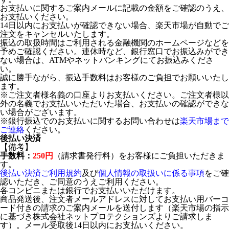
お支払いに関するご案内メールに記載の金額をご確認のうえ、
お支払いください。
14日以内にお支払いが確認できない場合、楽天市場が自動でご
注文をキャンセルいたします。
振込の取扱時間はご利用される金融機関のホームページなどを
予めご確認ください。連休時など、銀行窓口でお振込みができ
ない場合は、ATMやネットバンキングにてお振込みくださ
い。
誠に勝手ながら、振込手数料はお客様のご負担でお願いいたし
ます。
※ご注文者様名義の口座よりお支払いください。ご注文者様以
外の名義でお支払いいただいた場合、お支払いの確認ができな
い場合がございます。
※銀行振込でのお支払いに関するお問い合わせは
楽天市場まで
ご連絡
ください。
後払い決済
【備考】
手数料：
250円
（請求書発行料）をお客様にご負担いただきま
す。
後払い決済ご利用規約
及び
個人情報の取扱いに係る事項
をご確
認いただき、ご同意のうえご利用ください。
各コンビニまたは銀行でお支払いいただけます。
商品発送後、注文者メールアドレスに対してお支払い用バーコ
ード付きの請求のご案内メールを送付します（楽天市場の指示
に基づき株式会社ネットプロテクションズよりご請求しま
す）。メール受取後14日以内にお支払いください。