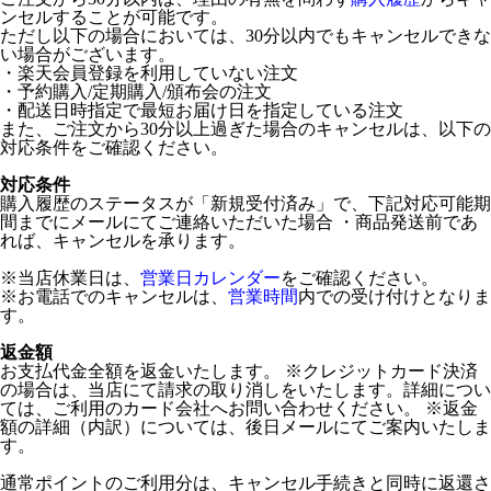
ンセルすることが可能です。
ただし以下の場合においては、30分以内でもキャンセルできな
い場合がございます。
・楽天会員登録を利用していない注文
・予約購入/定期購入/頒布会の注文
・配送日時指定で最短お届け日を指定している注文
また、ご注文から30分以上過ぎた場合のキャンセルは、以下の
対応条件をご確認ください。
対応条件
購入履歴のステータスが「新規受付済み」で、下記対応可能期
間までにメールにてご連絡いただいた場合 ・商品発送前であ
れば、キャンセルを承ります。
※当店休業日は、
営業日カレンダー
をご確認ください。
※お電話でのキャンセルは、
営業時間
内での受け付けとなりま
す。
返金額
お支払代金全額を返金いたします。 ※クレジットカード決済
の場合は、当店にて請求の取り消しをいたします。詳細につい
ては、ご利用のカード会社へお問い合わせください。 ※返金
額の詳細（内訳）については、後日メールにてご案内いたしま
す。
通常ポイントのご利用分は、キャンセル手続きと同時に返還さ