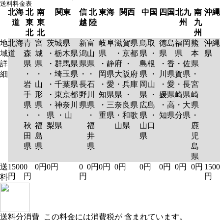
送料料金表
北海
北
南
関東
信
北
東海
関西
中国
四国
北九
南
沖縄
道
東
東
越
陸
州
九
北
北
州
地
北海
青
宮
茨城県
新
富
岐阜
滋賀県
鳥取
徳島
福岡
熊
沖縄
域
道
森
城
・栃木県
潟
山
県
・京都
県 ・
県
県
本
県
詳
県
県
・群馬県
県
県
・静
府 ・
島根
・香
・佐
県
細
・
・
・埼玉県
・
・
岡県
大阪府
県 ・
川県
賀県
・
岩
山
・千葉県
長
石
・愛
・兵庫
岡山
・愛
・長
宮
手
形
・東京都
野
川
知県
県 ・
県 ・
媛県
崎県
崎
県
県
・神奈川
県
県
・三
奈良県
広島
・高
・大
県
・
・
県 ・山
・
重県
・和歌
県 ・
知県
分県
・
秋
福
梨県
福
山県
山口
鹿
田
島
井
県
児
県
県
県
島
県
送
1500
0
0円
0円
0
0円
0円
0円
0円
0円
0円
0円
1500
円
円
円
円
料
送料分消費
この料金には消費税が 含まれています。