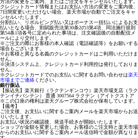
方法の変更をご案内、またはご注文をキャンセルいたします。
クレジットカード情報またはお支払い方法の変更をご案内後、
7日間変更いただけない場合、楽天市場が自動でご注文をキャ
ンセルいたします。
分割払い、リボルビング払い又はボーナス一括払いによるお支
払いとなる場合、割賦販売法第30条2の3第4項、同法施行規則
第54条1項各号に定められた事項は、注文確認後の自動配信メ
ールにより交付します。
※ご注文の際にお客様の本人確認（電話確認等）をお願いする
場合もございます。
※お客様と異なる名義のクレジットカードはご利用いただけま
せん。
※決済システム上、クレジットカード利用控は発行しておりま
せん。
※クレジットカードでのお支払いに関するお問い合わせは
楽天
市場までご連絡
ください。
銀行振込
【振込先】楽天銀行（ラクテンギンコウ）楽天市場支店（ラク
テンイチバシテン） 普通 3007564 ラクテン（アイトクストア
※この口座の権利は楽天グループ株式会社が保有しています。
【備考】
ご注文後、お支払いに関するご案内メールを楽天市場からお送
りいたします。
お支払い状況の確認後、発送手続きが開始いたします。
ショップが金額を変更した場合、お客様のご注文時と楽天市場
からのお支払いに関するご案内メール送信時で金額が異なりま
す。