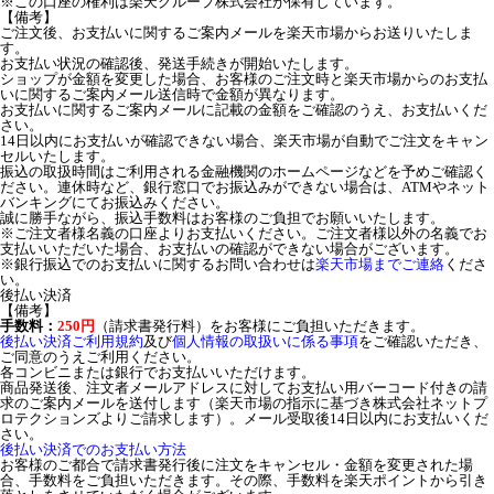
※この口座の権利は楽天グループ株式会社が保有しています。
【備考】
ご注文後、お支払いに関するご案内メールを楽天市場からお送りいたしま
す。
お支払い状況の確認後、発送手続きが開始いたします。
ショップが金額を変更した場合、お客様のご注文時と楽天市場からのお支払
いに関するご案内メール送信時で金額が異なります。
お支払いに関するご案内メールに記載の金額をご確認のうえ、お支払いくだ
さい。
14日以内にお支払いが確認できない場合、楽天市場が自動でご注文をキャン
セルいたします。
振込の取扱時間はご利用される金融機関のホームページなどを予めご確認く
ださい。連休時など、銀行窓口でお振込みができない場合は、ATMやネット
バンキングにてお振込みください。
誠に勝手ながら、振込手数料はお客様のご負担でお願いいたします。
※ご注文者様名義の口座よりお支払いください。ご注文者様以外の名義でお
支払いいただいた場合、お支払いの確認ができない場合がございます。
※銀行振込でのお支払いに関するお問い合わせは
楽天市場までご連絡
くださ
い。
後払い決済
【備考】
手数料：
250円
（請求書発行料）をお客様にご負担いただきます。
後払い決済ご利用規約
及び
個人情報の取扱いに係る事項
をご確認いただき、
ご同意のうえご利用ください。
各コンビニまたは銀行でお支払いいただけます。
商品発送後、注文者メールアドレスに対してお支払い用バーコード付きの請
求のご案内メールを送付します（楽天市場の指示に基づき株式会社ネットプ
ロテクションズよりご請求します）。メール受取後14日以内にお支払いくだ
さい。
後払い決済でのお支払い方法
お客様のご都合で請求書発行後に注文をキャンセル・金額を変更された場
合、手数料をご負担いただきます。その際、手数料を楽天ポイントから引き