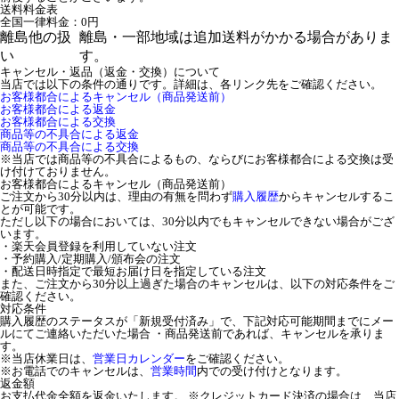
送料料金表
全国一律料金：0円
離島他の扱
離島・一部地域は追加送料がかかる場合がありま
い
す。
キャンセル・返品（返金・交換）について
当店では以下の条件の通りです。詳細は、各リンク先をご確認ください。
お客様都合によるキャンセル（商品発送前）
お客様都合による返金
お客様都合による交換
商品等の不具合による返金
商品等の不具合による交換
※当店では商品等の不具合によるもの、ならびにお客様都合による交換は受
け付けておりません。
お客様都合によるキャンセル（商品発送前）
ご注文から30分以内は、理由の有無を問わず
購入履歴
からキャンセルするこ
とが可能です。
ただし以下の場合においては、30分以内でもキャンセルできない場合がござ
います。
・楽天会員登録を利用していない注文
・予約購入/定期購入/頒布会の注文
・配送日時指定で最短お届け日を指定している注文
また、ご注文から30分以上過ぎた場合のキャンセルは、以下の対応条件をご
確認ください。
対応条件
購入履歴のステータスが「新規受付済み」で、下記対応可能期間までにメー
ルにてご連絡いただいた場合 ・商品発送前であれば、キャンセルを承りま
す。
※当店休業日は、
営業日カレンダー
をご確認ください。
※お電話でのキャンセルは、
営業時間
内での受け付けとなります。
返金額
お支払代金全額を返金いたします。 ※クレジットカード決済の場合は、当店