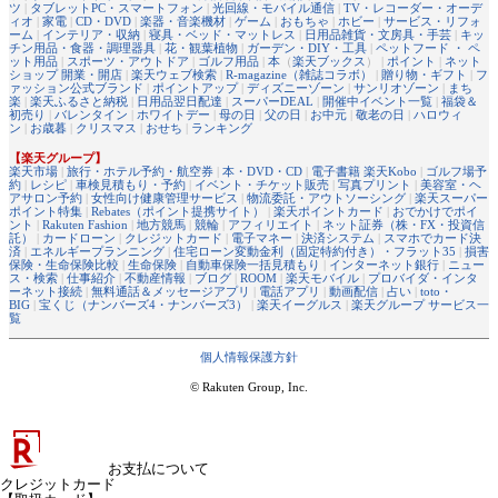
ツ
|
タブレットPC・スマートフォン
|
光回線・モバイル通信
|
TV・レコーダー・オーデ
ィオ
|
家電
|
CD・DVD
|
楽器・音楽機材
|
ゲーム
|
おもちゃ
|
ホビー
|
サービス・リフォ
ーム
|
インテリア・収納
|
寝具・ベッド・マットレス
|
日用品雑貨・文房具・手芸
|
キッ
チン用品・食器・調理器具
|
花・観葉植物
|
ガーデン・DIY・工具
|
ペットフード ・ ペ
ット用品
|
スポーツ・アウトドア
|
ゴルフ用品
|
本
（
楽天ブックス
） |
ポイント
|
ネット
ショップ 開業・開店
|
楽天ウェブ検索
|
R-magazine（雑誌コラボ）
|
贈り物・ギフト
|
フ
ァッション公式ブランド
|
ポイントアップ
|
ディズニーゾーン
|
サンリオゾーン
|
まち
楽
|
楽天ふるさと納税
|
日用品翌日配達
|
スーパーDEAL
|
開催中イベント一覧
|
福袋＆
初売り
|
バレンタイン
|
ホワイトデー
|
母の日
|
父の日
|
お中元
|
敬老の日
|
ハロウィ
ン
|
お歳暮
|
クリスマス
|
おせち
|
ランキング
【楽天グループ】
楽天市場
|
旅行・ホテル予約・航空券
|
本・DVD・CD
|
電子書籍 楽天Kobo
|
ゴルフ場予
約
|
レシピ
|
車検見積もり・予約
|
イベント・チケット販売
|
写真プリント
|
美容室・ヘ
アサロン予約
|
女性向け健康管理サービス
|
物流委託・アウトソーシング
|
楽天スーパー
ポイント特集
|
Rebates（ポイント提携サイト）
|
楽天ポイントカード
|
おでかけでポイ
ント
|
Rakuten Fashion
|
地方競馬
|
競輪
|
アフィリエイト
|
ネット証券（株・FX・投資信
託）
|
カードローン
|
クレジットカード
|
電子マネー
|
決済システム
|
スマホでカード決
済
|
エネルギープランニング
|
住宅ローン変動金利（固定特約付き）・フラット35
|
損害
保険・生命保険比較
|
生命保険
|
自動車保険一括見積もり
|
インターネット銀行
|
ニュー
ス・検索
|
仕事紹介
|
不動産情報
|
ブログ
|
ROOM
|
楽天モバイル
|
プロバイダ・インタ
ーネット接続
|
無料通話＆メッセージアプリ
|
電話アプリ
|
動画配信
|
占い
|
toto・
BIG
|
宝くじ（ナンバーズ4・ナンバーズ3）
|
楽天イーグルス
|
楽天グループ サービス一
覧
個人情報保護方針
© Rakuten Group, Inc.
お支払について
クレジットカード