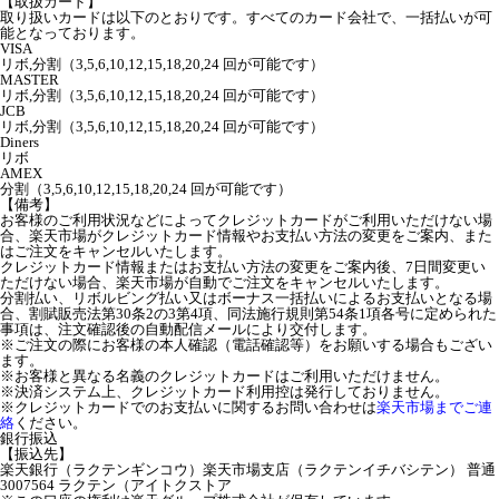
【取扱カード】
取り扱いカードは以下のとおりです。すべてのカード会社で、一括払いが可
能となっております。
VISA
リボ,分割（3,5,6,10,12,15,18,20,24 回が可能です）
MASTER
リボ,分割（3,5,6,10,12,15,18,20,24 回が可能です）
JCB
リボ,分割（3,5,6,10,12,15,18,20,24 回が可能です）
Diners
リボ
AMEX
分割（3,5,6,10,12,15,18,20,24 回が可能です）
【備考】
お客様のご利用状況などによってクレジットカードがご利用いただけない場
合、楽天市場がクレジットカード情報やお支払い方法の変更をご案内、また
はご注文をキャンセルいたします。
クレジットカード情報またはお支払い方法の変更をご案内後、7日間変更い
ただけない場合、楽天市場が自動でご注文をキャンセルいたします。
分割払い、リボルビング払い又はボーナス一括払いによるお支払いとなる場
合、割賦販売法第30条2の3第4項、同法施行規則第54条1項各号に定められた
事項は、注文確認後の自動配信メールにより交付します。
※ご注文の際にお客様の本人確認（電話確認等）をお願いする場合もござい
ます。
※お客様と異なる名義のクレジットカードはご利用いただけません。
※決済システム上、クレジットカード利用控は発行しておりません。
※クレジットカードでのお支払いに関するお問い合わせは
楽天市場までご連
絡
ください。
銀行振込
【振込先】
楽天銀行（ラクテンギンコウ）楽天市場支店（ラクテンイチバシテン） 普通
3007564 ラクテン（アイトクストア