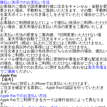
後払い決済でのお支払い方法
お客様のご都合で請求書発行後に注文をキャンセル・金額を変
更された場合、手数料をご負担いただきます。その際、手数料
を楽天ポイントから引き落としをさせていただく場合がござい
ます。
お客様のご利用状況などによって後払い決済がご利用いただけ
ない場合、楽天市場がお支払い方法の変更をご案内いたしま
す。
お支払い方法の変更をご案内後、7日間変更いただけない場
合、楽天市場が自動でご注文をキャンセルいたします。
※54,000円（税込）以上のご注文にはご利用いただけません。
※楽天会員以外のお客様にはご利用いただけません。
※注文者またはお届け先住所のどちらかが国外の場合、後払い
決済をご利用いただけません。
※メール便等のお受け取り時に受領印や署名が不要な配送方法
の場合、後払い決済をご利用いただけない場合がございます。
※後払い決済でのお支払いに関するお問い合わせは
楽天市場ま
でご連絡
ください。
Apple Pay
【備考】
Apple Payに対応したiPhoneでお支払いいただけます。
ご注文を確定する直前に、Apple Payの認証を行っていただき
ます。
Apple Payでのお支払い方法
Apple Payでご利用できるカードは発行会社によって異なりま
す。