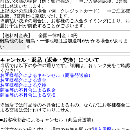
前払い決済の場合（例：銀行振込） ⇒ご入金確認後、3営業
日に発送いたします。
上記以外の決済の場合（例：クレジットカード） ⇒ご注文確
認後、3営業日に発送いたします。
※前払い決済の場合は、お客様のご入金タイミングにより、お
届け予定日が前後することがございます。
【送料料金表】
全国一律料金：0円
離島他の扱
離島・一部地域は追加送料がかかる場合がありま
い
す。
キャンセル・返品（返金・交換）について
当店では以下の条件の通りです。詳細は、各リンク先をご確認
ください。
お客様都合によるキャンセル（商品発送前）
お客様都合による返金
お客様都合による交換
商品等の不具合による返金
商品等の不具合による交換
※当店では商品等の不具合によるもの、ならびにお客様都合に
よる交換は受け付けておりません。
■
お客様都合によるキャンセル（商品発送前）
ご注文から30分以内は、理由の有無を問わず
購入履歴
からキャ