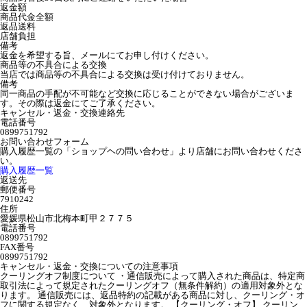
返金額
商品代金全額
返品送料
店舗負担
備考
返金を希望する旨、メールにてお申し付けください。
商品等の不具合による交換
当店では商品等の不具合による交換は受け付けておりません。
備考
同一商品の手配が不可能など交換に応じることができない場合がございま
す。その際は返金にてご了承ください。
キャンセル・返金・交換連絡先
電話番号
0899751792
お問い合わせフォーム
購入履歴一覧の「ショップヘの問い合わせ」より店舗にお問い合わせくださ
い。
購入履歴一覧
返送先
郵便番号
7910242
住所
愛媛県松山市北梅本町甲２７７５
電話番号
0899751792
FAX番号
0899751792
キャンセル・返金・交換についての注意事項
クーリングオフ制度について ・通信販売によって購入された商品は、特定商
取引法によって規定されたクーリングオフ（無条件解約）の適用対象外とな
ります。 通信販売には、返品特約の記載がある商品に対し、クーリング・オ
フに関する規定なく、対象外となります。 【クーリング・オフ】 クーリン