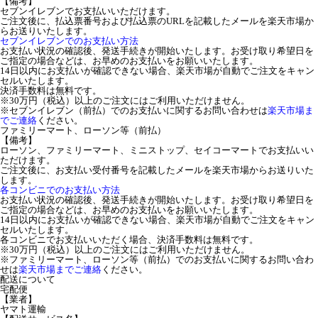
【備考】
セブンイレブンでお支払いいただけます。
ご注文後に、払込票番号および払込票のURLを記載したメールを楽天市場か
らお送りいたします。
セブンイレブンでのお支払い方法
お支払い状況の確認後、発送手続きが開始いたします。お受け取り希望日を
ご指定の場合などは、お早めのお支払いをお願いいたします。
14日以内にお支払いが確認できない場合、楽天市場が自動でご注文をキャン
セルいたします。
決済手数料は無料です。
※30万円（税込）以上のご注文にはご利用いただけません。
※セブンイレブン（前払）でのお支払いに関するお問い合わせは
楽天市場ま
でご連絡
ください。
ファミリーマート、ローソン等（前払）
【備考】
ローソン、ファミリーマート、ミニストップ、セイコーマートでお支払いい
ただけます。
ご注文後に、お支払い受付番号を記載したメールを楽天市場からお送りいた
します。
各コンビニでのお支払い方法
お支払い状況の確認後、発送手続きが開始いたします。お受け取り希望日を
ご指定の場合などは、お早めのお支払いをお願いいたします。
14日以内にお支払いが確認できない場合、楽天市場が自動でご注文をキャン
セルいたします。
各コンビニでお支払いいただく場合、決済手数料は無料です。
※30万円（税込）以上のご注文にはご利用いただけません。
※ファミリーマート、ローソン等（前払）でのお支払いに関するお問い合わ
せは
楽天市場までご連絡
ください。
配送について
宅配便
【業者】
ヤマト運輸