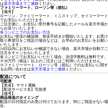
は
楽天市場までご連絡
ください。
ファミリーマート、ローソン等（前払）
【備考】
ローソン、ファミリーマート、ミニストップ、セイコーマート
でお支払いいただけます。
ご注文後に、お支払い受付番号を記載したメールを楽天市場か
らお送りいたします。
各コンビニでのお支払い方法
お支払い状況の確認後、発送手続きが開始いたします。お受け
取り希望日をご指定の場合などは、お早めのお支払いをお願い
いたします。
14日以内にお支払いが確認できない場合、楽天市場が自動でご
注文をキャンセルいたします。
各コンビニでお支払いいただく場合、決済手数料は無料です。
※30万円（税込）以上のご注文にはご利用いただけません。
※ファミリーマート、ローソン等（前払）でのお支払いに関す
るお問い合わせは
楽天市場までご連絡
ください。
配送について
宅配便
【業者】 ヤマト運輸
【配送サービス名】宅急便
【備考】
商品発送のタイミング
配送の日付指定のみ受け付けております。特にご指定がない場
合、