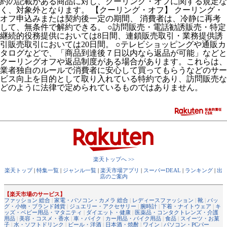
約の記載がある商品に対し、クーリング・オフに関する規定な
く、対象外となります。 【クーリング・オフ】 クーリング・
オフ申込みまたは契約後一定の期間、 消費者は、冷静に再考
して、無条件で解約できる。 ○訪問販売・電話勧誘販売・特定
継続的役務提供においては8日間、連鎖販売取引・業務提供誘
引販売取引においては20日間。 ○テレビショッピングや通販カ
タログなどで、「商品到達後７日以内なら返品が可能」などと
クーリングオフや返品制度がある場合があります。これらは、
業者独自のルールで消費者に安心して買ってもらうなどのサー
ビス向上を目的として取り入れている特約であり、訪問販売な
どのように法律で定められているものではありません。
楽天トップへ >>
楽天トップ
|
特集一覧
|
ジャンル一覧
|
楽天市場アプリ
|
スーパーDEAL
|
ランキング
|
出
店のご案内
【楽天市場のサービス】
ファッション 総合
|
家電・パソコン・カメラ 総合
|
レディースファッション
|
靴
|
バッ
グ・小物・ブランド雑貨
|
ジュエリー・アクセサリー
|
腕時計
|
下着・ナイトウェア
|
キ
ッズ・ベビー用品・マタニティ
|
ダイエット・健康
|
医薬品・コンタクトレンズ・介護
用品
|
美容・コスメ・香水
|
車・バイク
|
カー用品・バイク用品
|
食品
|
スイーツ・お菓
子
|
水・ソフトドリンク
|
ビール・洋酒
|
日本酒・焼酎
|
ワイン
|
パソコン・PCパー