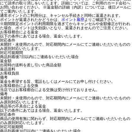
にて請求の取り消しをいたします。詳細については、ご利用のカード会社へ
お問い合わせください。 ※返金額の詳細（内訳）については、後日メールに
てご案内いたします。
通常ポイントのご利用分は、キャンセル手続きと同時に返還されます。
ポイントが返還されたかどうかは、
ポイント履歴
よりご確認下さい。
※期間限定ポイントの利用期限を過ぎてからキャンセルや金額修正が行われ
た場合、ポイントは失効扱いとなり、返還されませんのでご注意ください。
お客様都合による返金
以下の条件にあてはまる場合、返金いたします。
対応条件
未開封・未使用のもので、対応期間内にメールにてご連絡いただいたものの
み原則対応いたします。
対応可能期間
商品到着後7日以内にご連絡をいただいた場合
返金額
出荷時の送料を差し引いた商品金額
返品送料
お客様負担
備考
返金を希望する旨、電話もしくはメールにてお申し付けください。
お客様都合による交換
当店ではお客様都合による交換は受け付けておりません。
備考
未開封・未使用のもので、対応期間内にメールにてご連絡いただいたものの
み原則対応いたします。
商品等の不具合による返金
以下の条件にあてはまる場合、返金いたします。
対応条件
商品の使用有無に関わらず、対応期間内にメールにてご連絡いただいたもの
のみ原則対応いたします。
対応可能期間
商品到着後30日以内にご連絡をいただいた場合