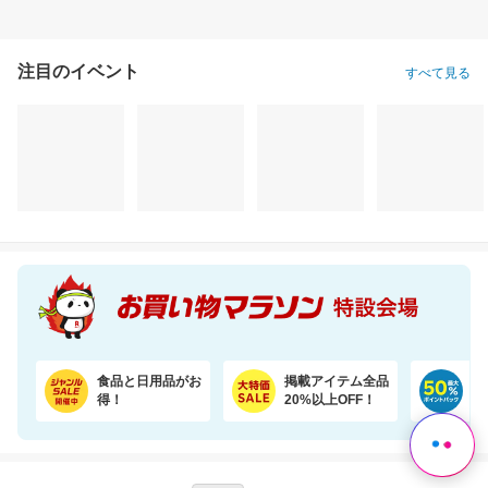
注目のイベント
すべて見る
食品と日用品がお
掲載アイテム全品
日
得！
20%以上OFF！
ポ