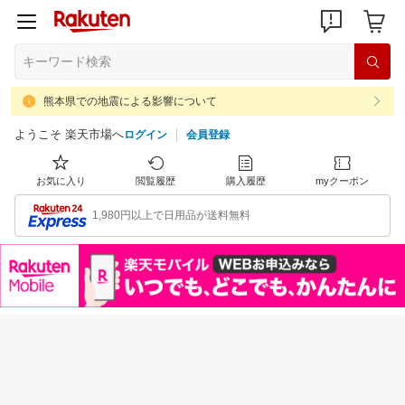
熊本県での地震による影響について
ようこそ 楽天市場へ
ログイン
会員登録
お気に入り
閲覧履歴
購入履歴
myクーポン
1,980円以上で日用品が送料無料