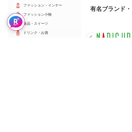
ファッション・インナー
有名ブランド・
ファッション小物
Rakuten AIで探す
食品・スイーツ
ドリンク・お酒
日用雑貨・キッチン用品
コスメ・健康・医薬品
キッズ・ベビー・玩具
家電・TV・カメラ
PC・スマホ・通信
スポーツ・ゴルフ
車・バイク
インテリア・寝具・収納
ペット・花・DIY工具
サービス・リフォーム