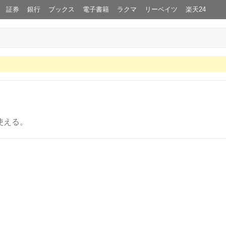
証券
銀行
ブックス
電子書籍
ラクマ
リーベイツ
楽天24
使える。