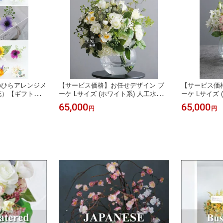
のひらアレンジメ
【サービス価格】お任せデザイン ブ
【サービス価
花）【ギフトバッ
ーケ Lサイズ (ホワイト系) 人工水アレ
ーケ Lサイズ
ンジメント【フレグランスオプション
ジメント【フ
65,000
65,000
円
円
あり】
り】