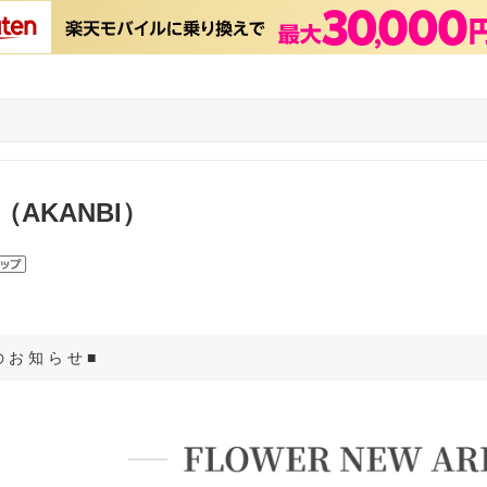
AKANBI）
■ 夏 季 休 業 の お 知 ら せ ■