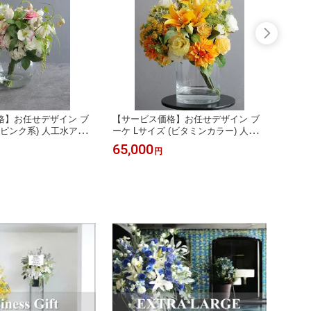
格】お任せデザイン ブ
【サービス価格】お任せデザイン ブ
カラー
 (ピンク系) 人工水アレン
ーケ Lサイズ (ビタミンカラー) 人工水
レグランスオプションあ
アレンジメント【フレグランスオプシ
65,000
39,8
円
ョンあり】