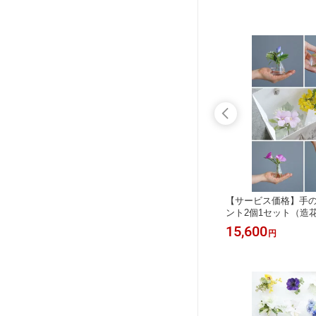
ザイン
【サービス価格！】お任せデザイン
【サービス価格】手
プル系)
ブーケ Sサイズ(ピンク系) 人工水アレ
ント2個1セット（造
） 【ギ
ンジメント【フレグランスオプション
グ対応可】
31,000
15,600
円
円
あり】【ギフトバッグ対応可】