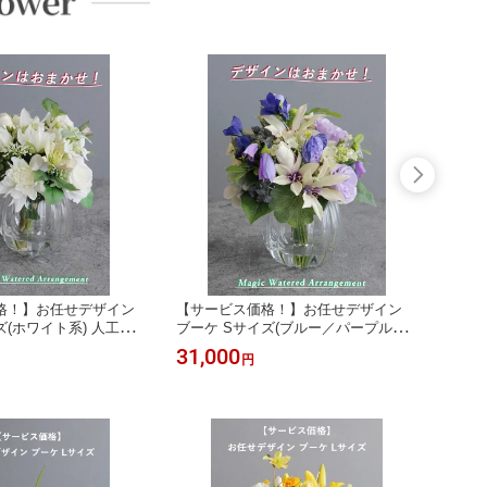
格！】お任せデザイン
【サービス価格！】お任せデザイン
【サー
ズ(ホワイト系) 人工水ア
ブーケ Sサイズ(ブルー／パープル系)
ブーケ
【フレグランスオプショ
人工水アレンジメント（造花） 【ギ
ンジメ
31,000
31,0
円
フトバッグ対応可】
フトバッグ対応可】
あり】