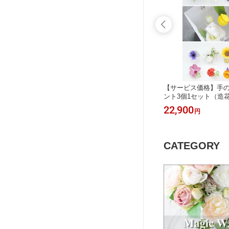
イン ブ
カラー チムニーベース（造花）
【サービス価格】手
) 人工水
ント3個1セット（造
スオプシ
グ対応可】
39,800
22,900
円
円
CATEGORY