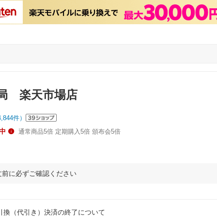
局 楽天市場店
4,844
件）
中
通常商品5倍 定期購入5倍 頒布会5倍
文前に必ずご確認ください
1 代金引換（代引き）決済の終了について