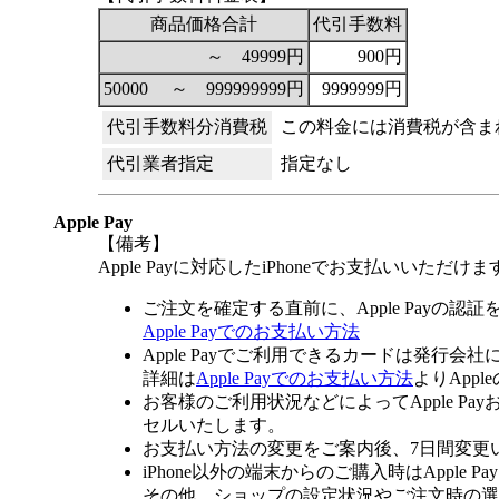
商品価格合計
代引手数料
～ 49999円
900円
50000 ～ 999999999円
9999999円
代引手数料分消費税
この料金には消費税が含ま
代引業者指定
指定なし
Apple Pay
【備考】
Apple Payに対応したiPhoneでお支払いいただけま
ご注文を確定する直前に、Apple Payの認
Apple Payでのお支払い方法
Apple Payでご利用できるカードは発行会
詳細は
Apple Payでのお支払い方法
よりApp
お客様のご利用状況などによってApple 
セルいたします。
お支払い方法の変更をご案内後、7日間変更
iPhone以外の端末からのご購入時はApple
その他、ショップの設定状況やご注文時の選択