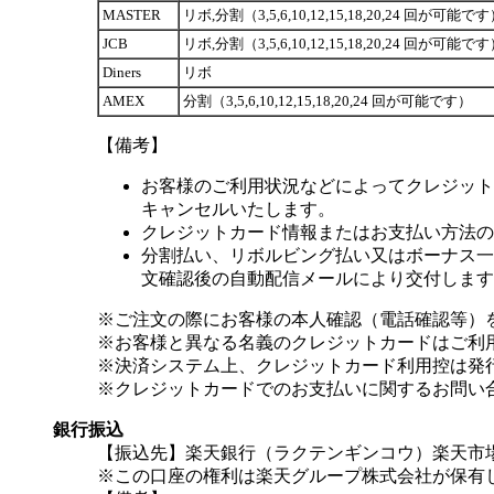
MASTER
リボ,分割（3,5,6,10,12,15,18,20,24 回が可能で
JCB
リボ,分割（3,5,6,10,12,15,18,20,24 回が可能で
Diners
リボ
AMEX
分割（3,5,6,10,12,15,18,20,24 回が可能です）
【備考】
お客様のご利用状況などによってクレジット
キャンセルいたします。
クレジットカード情報またはお支払い方法の
分割払い、リボルビング払い又はボーナス一括
文確認後の自動配信メールにより交付します
※ご注文の際にお客様の本人確認（電話確認等）
※お客様と異なる名義のクレジットカードはご利
※決済システム上、クレジットカード利用控は発
※クレジットカードでのお支払いに関するお問い
銀行振込
【振込先】楽天銀行（ラクテンギンコウ）楽天市場支
※この口座の権利は楽天グループ株式会社が保有