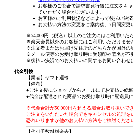
お客様のご都合で請求書発行後に注文をキャ
ていただく場合がございます。
お客様のご利用状況などによって後払い決済
お支払い方法の変更をご案内後、7日間変更
※54,000円（税込）以上のご注文にはご利用いた
※楽天会員以外のお客様にはご利用いただけませ
※注文者またはお届け先住所のどちらかが国外の
※メール便等のお受け取り時に受領印や署名が不
※後払い決済でのお支払いに関するお問い合わせ
代金引換
【業者】ヤマト運輸
【備考】
●ご注文後にショップからメールにてお支払い総
●代金は配達された商品のお受け取り時に配送員
※代金合計が50,000円を超える場合お取り扱いで
ご注文をいただいた場合でもキャンセルの処理を
恐れいりますが他のお支払い方法をご検討くださ
【代引手数料料金表】