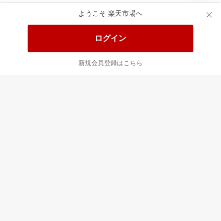
食品と日用品がお
掲載アイテム全品
日
得！
20%以上OFF！
ポ
ようこそ 楽天市場へ
ログイン
あなたはポイント
合計
倍
新規会員登録はこちら
最近チェックした商品
すべて見る