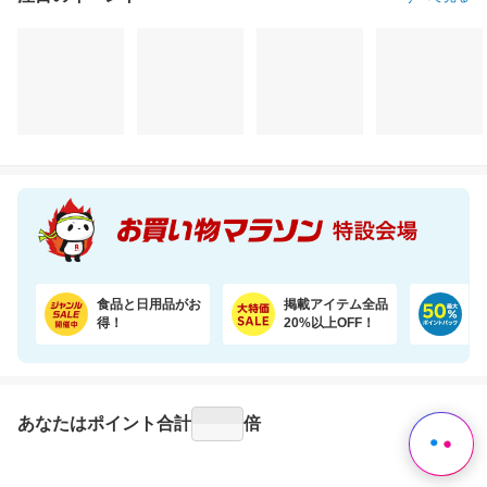
注目のイベント
すべて見る
＼6％OFF！1食あたり148円／エコ梱包！パックご飯 180g×24食
かかりやすい病気傾向やダイエット体質など約360項目のGeneLife総合遺伝子検査キット
3,780円
16,900円
22
割引価格
割引価格
割引価格
3,530
9,900
19,380
円
円
円