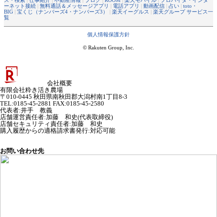
ス・検索
|
仕事紹介
|
不動産情報
|
ブログ
|
ROOM
|
楽天モバイル
|
プロバイダ・インタ
ーネット接続
|
無料通話＆メッセージアプリ
|
電話アプリ
|
動画配信
|
占い
|
toto・
BIG
|
宝くじ（ナンバーズ4・ナンバーズ3）
|
楽天イーグルス
|
楽天グループ サービス一
覧
個人情報保護方針
© Rakuten Group, Inc.
会社概要
有限会社粋き活き農場
〒010-0445 秋田県南秋田郡大潟村南1丁目8-3
TEL:0185-45-2881 FAX:0185-45-2580
代表者
:
井手 教義
店舗運営責任者
:
加藤 和史(代表取締役)
店舗セキュリティ責任者
:
加藤 和史
購入履歴からの適格請求書発行:対応可能
お問い合わせ先