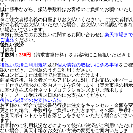
い。
誠に勝手ながら、振込手数料はお客様のご負担でお願いいたし
ます。
※ご注文者様名義の口座よりお支払いください。ご注文者様以
外の名義でお支払いいただいた場合、お支払いの確認ができな
い場合がございます。
※銀行振込でのお支払いに関するお問い合わせは
楽天市場まで
ご連絡
ください。
後払い決済
【備考】
手数料：
250円
（請求書発行料）をお客様にご負担いただきま
す。
後払い決済ご利用規約
及び
個人情報の取扱いに係る事項
をご確
認いただき、ご同意のうえご利用ください。
各コンビニまたは銀行でお支払いいただけます。
商品発送後、注文者メールアドレスに対してお支払い用バーコ
ード付きの請求のご案内メールを送付します（楽天市場の指示
に基づき株式会社ネットプロテクションズよりご請求しま
す）。メール受取後14日以内にお支払いください。
後払い決済でのお支払い方法
お客様のご都合で請求書発行後に注文をキャンセル・金額を変
更された場合、手数料をご負担いただきます。その際、手数料
を楽天ポイントから引き落としをさせていただく場合がござい
ます。
お客様のご利用状況などによって後払い決済がご利用いただけ
ない場合、楽天市場がお支払い方法の変更をご案内いたしま