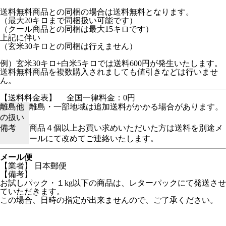
送料無料商品との同梱の場合は送料無料となります。
（最大20キロまで同梱扱い可能です）
（クール商品との同梱は最大15キロです）
上記に伴い
（玄米30キロとの同梱は行えません）
例）玄米30キロ+白米5キロでは送料600円が発生いたします。
送料無料商品を複数購入されましても値引きなどは行いませ
ん。
【送料料金表】
全国一律料金：0円
離島他
離島・一部地域は追加送料がかかる場合があります。
の扱い
備考
商品４個以上お買い求めいただいた方は送料を別途メ
ールにて改めてご連絡いたします。
メール便
【業者】 日本郵便
【備考】
お試しパック・１kg以下の商品は、レターパックにて発送させ
ていただきます。
この場合、日時の指定が出来ませんので、ご了承ください。