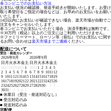
各コンビニでのお支払い方法
お支払い状況の確認後、発送手続きが開始いたします。お受け
取り希望日をご指定の場合などは、お早めのお支払いをお願い
いたします。
14日以内にお支払いが確認できない場合、楽天市場が自動でご
注文をキャンセルいたします。
各コンビニでお支払いいただく場合、決済手数料は無料です。
※30万円（税込）以上のご注文にはご利用いただけません。
※ファミリーマート、ローソン等（前払）でのお支払いに関す
るお問い合わせは
楽天市場までご連絡
ください。
配送について
受注・発送カレンダー
2026年8月
2026年9月
日
月
火
水
木
金
土
日
月
火
水
木
金
土
26
27
28
29
30
31
1
30
31
1
2
3
4
5
2
3
4
5
6
7
8
6
7
8
9
10
11
12
9
10
11
12
13
14
15
13
14
15
16
17
18
19
16
17
18
19
20
21
22
20
21
22
23
24
25
26
23
24
25
26
27
28
29
27
28
29
30
1
2
3
30
31
1
2
3
4
5
■
休業日（受注・発送対応なし）
■
受注対応のみ
■
発送対応のみ
宅配便