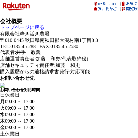
会社概要
トップページに戻る
有限会社粋き活き農場
〒010-0445 秋田県南秋田郡大潟村南1丁目8-3
TEL:0185-45-2881 FAX:0185-45-2580
代表者:井手 教義
店舗運営責任者:加藤 和史(代表取締役)
店舗セキュリティ責任者:加藤 和史
購入履歴からの適格請求書発行:対応可能
お問い合わせ先
お問い合わせ対応時間
日
休業日
月
09:00 ～ 17:00
火
09:00 ～ 17:00
水
09:00 ～ 17:00
木
09:00 ～ 17:00
金
09:00 ～ 17:00
土
休業日