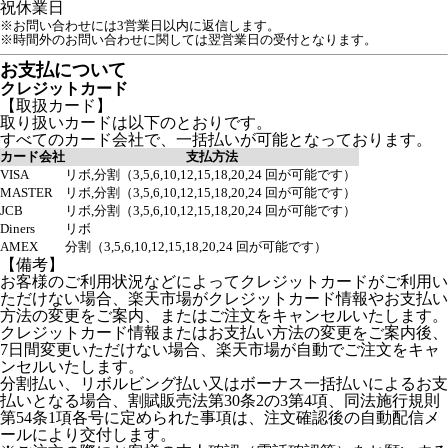
祝
休業日
※お問い合わせには3営業日以内に返信します。
※時間外のお問い合わせに関しては翌営業日の受付となります。
お支払について
クレジットカード
【取扱カード】
取り扱いカードは以下のとおりです。
すべてのカード会社で、一括払いが可能となっております。
カード会社
支払方法
VISA
リボ,分割（3,5,6,10,12,15,18,20,24 回が可能です）
MASTER
リボ,分割（3,5,6,10,12,15,18,20,24 回が可能です）
JCB
リボ,分割（3,5,6,10,12,15,18,20,24 回が可能です）
Diners
リボ
AMEX
分割（3,5,6,10,12,15,18,20,24 回が可能です）
【備考】
お客様のご利用状況などによってクレジットカードがご利用い
ただけない場合、楽天市場がクレジットカード情報やお支払い
方法の変更をご案内、またはご注文をキャンセルいたします。
クレジットカード情報またはお支払い方法の変更をご案内後、
7日間変更いただけない場合、楽天市場が自動でご注文をキャ
ンセルいたします。
分割払い、リボルビング払い又はボーナス一括払いによるお支
払いとなる場合、割賦販売法第30条2の3第4項、同法施行規則
第54条1項各号に定められた事項は、注文確認後の自動配信メ
ールにより交付します。