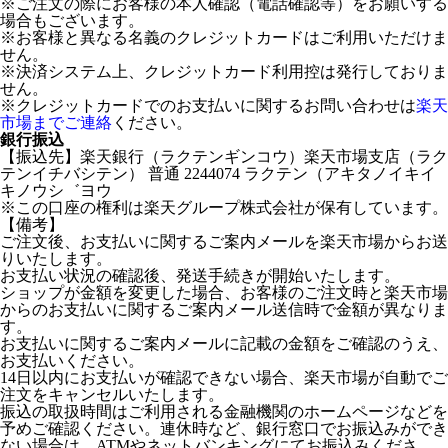
※ご注文の際にお客様の本人確認（電話確認等）をお願いする
場合もございます。
※お客様と異なる名義のクレジットカードはご利用いただけま
せん。
※決済システム上、クレジットカード利用控は発行しておりま
せん。
※クレジットカードでのお支払いに関するお問い合わせは
楽天
市場までご連絡
ください。
銀行振込
【振込先】楽天銀行（ラクテンギンコウ）楽天市場支店（ラク
テンイチバシテン） 普通 2244074 ラクテン（アキタノイキイ
キノウシ゛ヨウ
※この口座の権利は楽天グループ株式会社が保有しています。
【備考】
ご注文後、お支払いに関するご案内メールを楽天市場からお送
りいたします。
お支払い状況の確認後、発送手続きが開始いたします。
ショップが金額を変更した場合、お客様のご注文時と楽天市場
からのお支払いに関するご案内メール送信時で金額が異なりま
す。
お支払いに関するご案内メールに記載の金額をご確認のうえ、
お支払いください。
14日以内にお支払いが確認できない場合、楽天市場が自動でご
注文をキャンセルいたします。
振込の取扱時間はご利用される金融機関のホームページなどを
予めご確認ください。連休時など、銀行窓口でお振込みができ
ない場合は、ATMやネットバンキングにてお振込みくださ