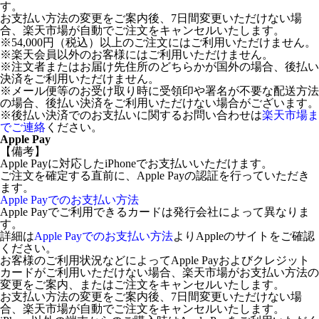
す。
お支払い方法の変更をご案内後、7日間変更いただけない場
合、楽天市場が自動でご注文をキャンセルいたします。
※54,000円（税込）以上のご注文にはご利用いただけません。
※楽天会員以外のお客様にはご利用いただけません。
※注文者またはお届け先住所のどちらかが国外の場合、後払い
決済をご利用いただけません。
※メール便等のお受け取り時に受領印や署名が不要な配送方法
の場合、後払い決済をご利用いただけない場合がございます。
※後払い決済でのお支払いに関するお問い合わせは
楽天市場ま
でご連絡
ください。
Apple Pay
【備考】
Apple Payに対応したiPhoneでお支払いいただけます。
ご注文を確定する直前に、Apple Payの認証を行っていただき
ます。
Apple Payでのお支払い方法
Apple Payでご利用できるカードは発行会社によって異なりま
す。
詳細は
Apple Payでのお支払い方法
よりAppleのサイトをご確認
ください。
お客様のご利用状況などによってApple Payおよびクレジット
カードがご利用いただけない場合、楽天市場がお支払い方法の
変更をご案内、またはご注文をキャンセルいたします。
お支払い方法の変更をご案内後、7日間変更いただけない場
合、楽天市場が自動でご注文をキャンセルいたします。