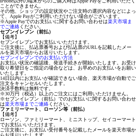
iPhone以外の端末からのご購入時はApple Payをご利用いただく
ことができません。
その他、ショップの設定状況やご注文時の選択内容などによっ
て、Apple Payがご利用いただけない場合がございます。
※Apple Payでのお支払いに関するお問い合わせは
楽天市場ま
でご連絡
ください。
セブンイレブン（前払）
【備考】
セブンイレブンでお支払いいただけます。
ご注文後に、払込票番号および払込票のURLを記載したメー
ルを楽天市場からお送りいたします。
セブンイレブンでのお支払い方法
お支払い状況の確認後、発送手続きが開始いたします。お受け
取り希望日をご指定の場合などは、お早めのお支払いをお願い
いたします。
14日以内にお支払いが確認できない場合、楽天市場が自動でご
注文をキャンセルいたします。
決済手数料は無料です。
※30万円（税込）以上のご注文にはご利用いただけません。
※セブンイレブン（前払）でのお支払いに関するお問い合わせ
は
楽天市場までご連絡
ください。
ファミリーマート、ローソン等（前払）
【備考】
ローソン、ファミリーマート、ミニストップ、セイコーマート
でお支払いいただけます。
ご注文後に、お支払い受付番号を記載したメールを楽天市場か
らお送りいたします。