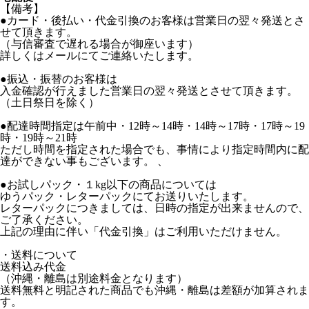
【備考】
●カード・後払い・代金引換のお客様は営業日の翌々発送とさ
せて頂きます。
（与信審査で遅れる場合が御座います）
詳しくはメールにてご連絡いたします。
●振込・振替のお客様は
入金確認が行えました営業日の翌々発送とさせて頂きます。
（土日祭日を除く）
●配達時間指定は午前中・12時～14時・14時～17時・17時～19
時・19時～21時
ただし時間を指定された場合でも、事情により指定時間内に配
達ができない事もございます。 、
●お試しパック・１kg以下の商品については
ゆうパック・レターパックにてお送りいたします。
レターパックにつきましては、日時の指定が出来ませんので、
ご了承ください。
上記の理由に伴い「代金引換」はご利用いただけません。
・送料について
送料込み代金
（沖縄・離島は別途料金となります）
送料無料と明記された商品でも沖縄・離島は差額が加算されま
す。