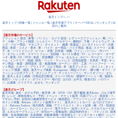
楽天トップへ >>
楽天トップ
|
特集一覧
|
ジャンル一覧
|
楽天市場アプリ
|
スーパーDEAL
|
ランキング
|
出
店のご案内
【楽天市場のサービス】
ファッション 総合
|
家電・パソコン・カメラ 総合
|
レディースファッション
|
靴
|
バッ
グ・小物・ブランド雑貨
|
ジュエリー・アクセサリー
|
腕時計
|
下着・ナイトウェア
|
キ
ッズ・ベビー用品・マタニティ
|
ダイエット・健康
|
医薬品・コンタクトレンズ・介護
用品
|
美容・コスメ・香水
|
車・バイク
|
カー用品・バイク用品
|
食品
|
スイーツ・お菓
子
|
水・ソフトドリンク
|
ビール・洋酒
|
日本酒・焼酎
|
ワイン
|
パソコン・PCパー
ツ
|
タブレットPC・スマートフォン
|
光回線・モバイル通信
|
TV・レコーダー・オーデ
ィオ
|
家電
|
CD・DVD
|
楽器・音楽機材
|
ゲーム
|
おもちゃ
|
ホビー
|
サービス・リフォ
ーム
|
インテリア・収納
|
寝具・ベッド・マットレス
|
日用品雑貨・文房具・手芸
|
キッ
チン用品・食器・調理器具
|
花・観葉植物
|
ガーデン・DIY・工具
|
ペットフード ・ ペ
ット用品
|
スポーツ・アウトドア
|
ゴルフ用品
|
本
（
楽天ブックス
） |
ポイント
|
ネット
ショップ 開業・開店
|
楽天ウェブ検索
|
R-magazine（雑誌コラボ）
|
贈り物・ギフト
|
フ
ァッション公式ブランド
|
ポイントアップ
|
ディズニーゾーン
|
サンリオゾーン
|
まち
楽
|
楽天ふるさと納税
|
日用品翌日配達
|
スーパーDEAL
|
開催中イベント一覧
|
福袋＆
初売り
|
バレンタイン
|
ホワイトデー
|
母の日
|
父の日
|
お中元
|
敬老の日
|
ハロウィ
ン
|
お歳暮
|
クリスマス
|
おせち
|
ランキング
【楽天グループ】
楽天市場
|
旅行・ホテル予約・航空券
|
本・DVD・CD
|
電子書籍 楽天Kobo
|
ゴルフ場予
約
|
レシピ
|
車検見積もり・予約
|
イベント・チケット販売
|
写真プリント
|
美容室・ヘ
アサロン予約
|
女性向け健康管理サービス
|
物流委託・アウトソーシング
|
楽天スーパー
ポイント特集
|
Rebates（ポイント提携サイト）
|
楽天ポイントカード
|
おでかけでポイ
ント
|
Rakuten Fashion
|
地方競馬
|
競輪
|
アフィリエイト
|
ネット証券（株・FX・投資信
託）
|
カードローン
|
クレジットカード
|
電子マネー
|
決済システム
|
スマホでカード決
済
|
エネルギープランニング
|
住宅ローン変動金利（固定特約付き）・フラット35
|
損害
保険・生命保険比較
|
生命保険
|
自動車保険一括見積もり
|
インターネット銀行
|
ニュー