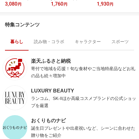
3,080
1,760
1,930
ー
円
円
円
特集コンテンツ
暮らし
読み物・コラボ
キャラクター
スポーツ
楽天ふるさと納税
寄付で地域を応援！旬な食材やご当地特産品などお礼
の品も続々増加中
LUXURY BEAUTY
ランコム、SK-IIほか高級コスメブランドの公式ショッ
プを厳選
おくりものナビ
誕生日プレゼントや出産祝いなど、シーンに合わせた
贈り物をご紹介