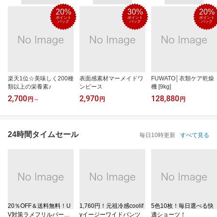
20%
30%
20%
ポイント
ポイント
ポイント
バック
バック
バック
楽天1位☆美味しく200種
表面感素材マーメイドワ
FUWATO│衣類ケア乾燥
類以上の栄養素♪
ンピース
機 [9kg]
2,700
2,970
128,880
円
～
円
円
24時間タイムセール
毎日10時更新
すべて見る
20％OFF＆送料無料！U
1,760円！元祖冷感coolif
5色10枚！毎日選べる快
V対策ラメフリルパーカ
yイージーワイドパンツ
適ショーツ！