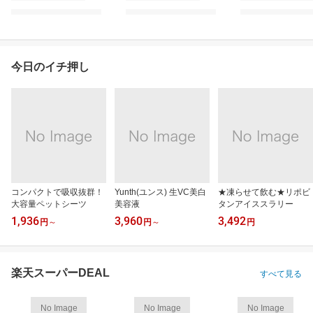
今日のイチ押し
コンパクトで吸収抜群！
Yunth(ユンス) 生VC美白
★凍らせて飲む★リポビ
大容量ペットシーツ
美容液
タンアイススラリー
1,936
3,960
3,492
円
～
円
～
円
楽天スーパーDEAL
すべて見る
No Image
No Image
No Image