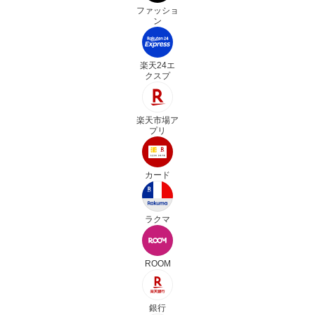
ファッショ
ン
楽天24エ
クスプ
楽天市場ア
プリ
カード
ラクマ
ROOM
銀行