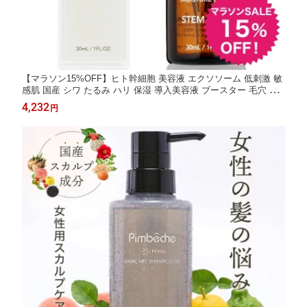
【マラソン15%OFF】ヒト幹細胞 美容液 エクソソーム 低刺激 敏
感肌 国産 シワ たるみ ハリ 保湿 導入美容液 ブースター 毛穴 EG
F FGF 化粧品 ヒト幹細胞培養液 モイスチュアリキッド 毛穴ケア
4,232
円
人幹細胞 プラセンタ エイジングケア ギフト プレゼント