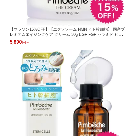
【マラソン15%OFF】【エクソソーム NMN ヒト幹細胞】 国産プ
レミアムエイジングケア クリーム 30g EGF FGF セラミド ヒアル
ロン酸 人幹細胞臍帯血 50代 60代 シワ ほうれい線 ハリ プラセン
5,890
円
～
タ 敏感肌 低刺激 毛穴 シミ くすみ たるみ 保湿 エイジングケア
ギフト プレゼント