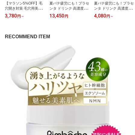
【マラソン5%OFF】毛
夏バテ疲労にも！プラセ
夏バテ疲労にも！プラセ
穴開き対策 毛穴用美容液
ンタ ドリンク 高濃度プ
ンタ ドリンク 高濃度プ
脂性肌 敏感肌 黒ずみ 小
ラセンタドリンク【3箱
ラセンタドリンク【1箱
3,780
13,450
4,080
円
～
円
円
～
鼻 皮脂抑制 除去 たるみ
30本】即効 プラセンタ3
10本】若返り プラセン
毛穴 コントロールセラム
5,000mg 人気 栄養 ドリ
タ 35,000mg 人気 栄養
30mL レチノール アーテ
ンク 美容ドリンク コラ
ドリンク 美容ドリンク
ィチョーク 毛穴ケア 毛
ーゲン ヒアルロン酸 セ
コラーゲン ヒアルロン酸
RECOMMEND ITEM
穴 開き 角栓 いちご鼻 レ
ラミド エターナル プラ
セラミド エターナル プ
ディース メンズ 引き締
センタサプリメント ラン
ラセンタ サプリメント
め 低刺激 ブースター 導
キング プレゼント ギフ
ランキング プレゼント
入美容液 プレゼント ギ
ト
ギフト 誕生日
フト