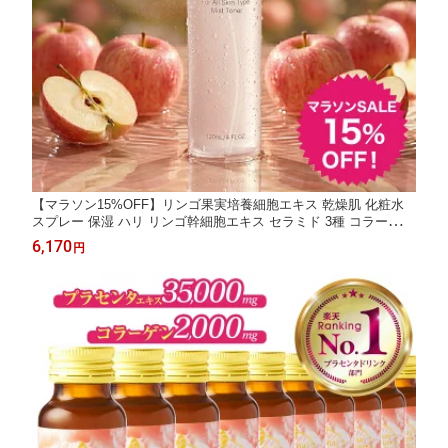
【マラソン15%OFF】リンゴ果実培養細胞エキス 乾燥肌 化粧水
スプレー 保湿 ハリ リンゴ幹細胞エキス セラミド 3種 コラーゲン
エラスチン 無香料 旧指定成分無配合 アルコールフリー 敏感肌 1
6,170
円
20mL 30代 40代 50代 60代 ギフト