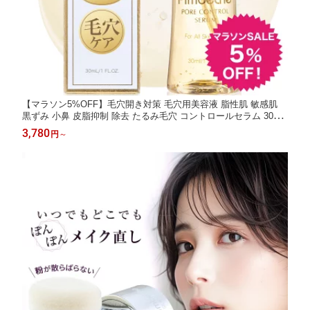
【マラソン5%OFF】毛穴開き対策 毛穴用美容液 脂性肌 敏感肌
黒ずみ 小鼻 皮脂抑制 除去 たるみ毛穴 コントロールセラム 30mL
レチノール アーティチョーク 毛穴ケア 毛穴 開き 角栓 いちご鼻
3,780
円
～
レディース メンズ 引き締め 低刺激 ブースター 導入美容液 プレ
ゼント ギフト