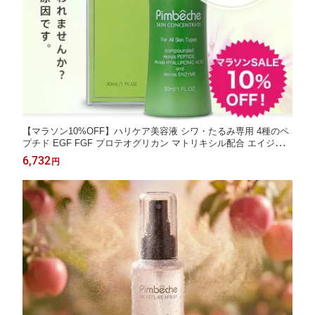
【マラソン10%OFF】ハリケア美容液 シワ・たるみ専用 4種のペ
プチド EGF FGF プロテオグリカン マトリキシル配合 エイジン
グケア ナイトケア 30ml デコルテケア セラム たるみケア 肌のキ
6,732
円
メ 年齢肌 敏感肌 乾燥肌 低刺激 パンベシュ スキンコンセントレ
ート ギフト