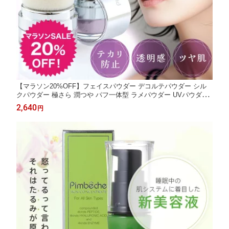
【マラソン20%OFF】フェイスパウダー デコルテパウダー シル
クパウダー 極さら 潤つや パフ一体型 ラメパウダー UVパウダー
フェイスカラー フィニッシングパウダー ルースパウダー テカリ
2,640
円
防止 脂性肌 おしろい ハイライト ファンデーション UV 紫外線防
止 プレゼント