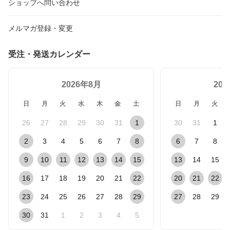
ショップへ問い合わせ
メルマガ登録・変更
受注・発送カレンダー
2026年8月
20
日
月
火
水
木
金
土
日
月
火
26
27
28
29
30
31
1
30
31
1
2
3
4
5
6
7
8
6
7
8
9
10
11
12
13
14
15
13
14
15
16
17
18
19
20
21
22
20
21
22
23
24
25
26
27
28
29
27
28
29
30
31
1
2
3
4
5