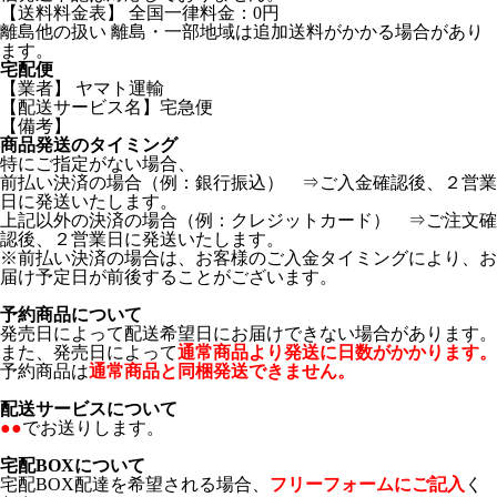
【送料料金表】 全国一律料金：0円
離島他の扱い 離島・一部地域は追加送料がかかる場合があり
ます。
宅配便
【業者】 ヤマト運輸
【配送サービス名】宅急便
【備考】
商品発送のタイミング
特にご指定がない場合、
前払い決済の場合（例：銀行振込） ⇒ご入金確認後、２営業
日に発送いたします。
上記以外の決済の場合（例：クレジットカード） ⇒ご注文確
認後、２営業日に発送いたします。
※前払い決済の場合は、お客様のご入金タイミングにより、お
届け予定日が前後することがございます。
予約商品について
発売日によって配送希望日にお届けできない場合があります。
また、発売日によって
通常商品より発送に日数がかかります。
予約商品は
通常商品と同梱発送できません。
配送サービスについて
●●
でお送りします。
宅配BOXについて
宅配BOX配達を希望される場合、
フリーフォームにご記入
く