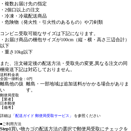
・複数お届け先の指定
・2個口以上の注文
・冷凍・冷蔵配送商品
・危険物（発火性・引火性のあるもの）や刀剣類
コンビニ受取可能なサイズは下記になります。
・お届け商品の梱包サイズが100cm（縦・横・高さ三辺合計）
以下
・重さ10kg以下
また、注文確定後の配送方法・受取先の変更,異なる注文の同
梱発送下記は対応しておりません。
送料料金表
全国一律料金：0円
離島他の扱
離島・一部地域は追加送料がかかる場合がありま
い
す。
郵便局受取
【業者】
日本郵便
【備考】
詳細は
「配送ガイド 郵便局受取サービス」
を参照ください
■ご利用方法
Step1
買い物カゴの配送方法の選択で郵便局受取にチェックを