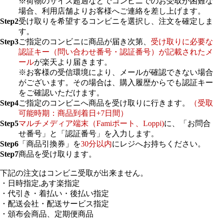
※荷物のサイズ超過などでコンビニでのお受取が困難な
場合、利用店舗よりお客様へご連絡を差し上げます。
Step2
受け取りを希望するコンビニを選択し、注文を確定しま
す。
Step3
ご指定のコンビニに商品が届き次第、
受け取りに必要な
認証キー（問い合わせ番号・認証番号）が記載されたメ
ール
が楽天より届きます。
※お客様の受信環境により、メールが確認できない場合
がございます。その場合は、購入履歴からでも認証キー
をご確認いただけます。
Step4
ご指定のコンビニへ商品を受け取りに行きます。
（受取
可能時期：商品到着日+7日間）
Step5
マルチメディア端末（Famiポート、Loppi)
に、「お問合
せ番号」と「認証番号」を入力します。
Step6
「商品引換券」を
30分以内
にレジへお持ちください。
Step7
商品を受け取ります。
下記の注文はコンビニ受取が出来ません。
・日時指定,あす楽指定
・代引き・着払い・後払い指定
・配送会社・配送サービス指定
・頒布会商品、定期便商品