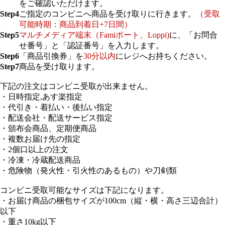
をご確認いただけます。
Step4
ご指定のコンビニへ商品を受け取りに行きます。
（受取
可能時期：商品到着日+7日間）
Step5
マルチメディア端末（Famiポート、Loppi)
に、「お問合
せ番号」と「認証番号」を入力します。
Step6
「商品引換券」を
30分以内
にレジへお持ちください。
Step7
商品を受け取ります。
下記の注文はコンビニ受取が出来ません。
・日時指定,あす楽指定
・代引き・着払い・後払い指定
・配送会社・配送サービス指定
・頒布会商品、定期便商品
・複数お届け先の指定
・2個口以上の注文
・冷凍・冷蔵配送商品
・危険物（発火性・引火性のあるもの）や刀剣類
コンビニ受取可能なサイズは下記になります。
・お届け商品の梱包サイズが100cm（縦・横・高さ三辺合計）
以下
・重さ10kg以下