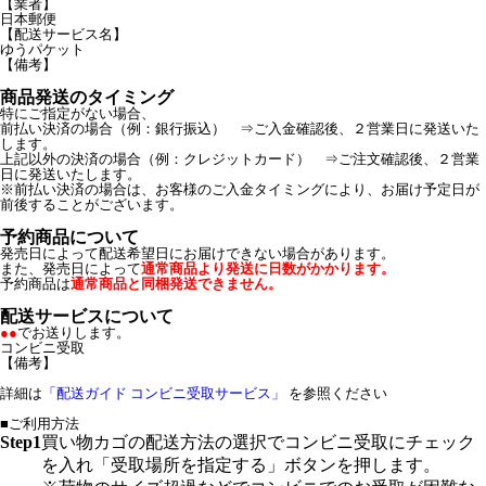
【業者】
日本郵便
【配送サービス名】
ゆうパケット
【備考】
商品発送のタイミング
特にご指定がない場合、
前払い決済の場合（例：銀行振込） ⇒ご入金確認後、２営業日に発送いた
します。
上記以外の決済の場合（例：クレジットカード） ⇒ご注文確認後、２営業
日に発送いたします。
※前払い決済の場合は、お客様のご入金タイミングにより、お届け予定日が
前後することがございます。
予約商品について
発売日によって配送希望日にお届けできない場合があります。
また、発売日によって
通常商品より発送に日数がかかります。
予約商品は
通常商品と同梱発送できません。
配送サービスについて
●●
でお送りします。
コンビニ受取
【備考】
詳細は
「配送ガイド コンビニ受取サービス」
を参照ください
■ご利用方法
Step1
買い物カゴの配送方法の選択でコンビニ受取にチェック
を入れ「受取場所を指定する」ボタンを押します。