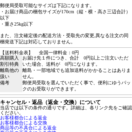
郵便局受取可能なサイズは下記になります。
・お届け商品の梱包サイズが170cm（縦・横・高さ三辺合計）
以下
・重さ25kg以下
また、注文確定後の配送方法・受取先の変更,異なる注文の同
梱発送下記は対応しておりません。
【送料料金表】
全国一律料金：0円
高額購入
お届け先１件につき、合計 0円以上ご注文いただ
割引特典
いた場合、送料が 0円になります。
離島他の
離島・一部地域でも追加送料がかかることはありま
扱い
せん。
備考
郵便局受取を選んでいただく事で、便利にゆうパッ
クのお受取りができます。
キャンセル・返品（返金・交換）について
当店では以下の条件の通りです。詳細は、各リンク先をご確認
ください。
お客様都合による返金
お客様都合による交換
商品等の不具合による返金