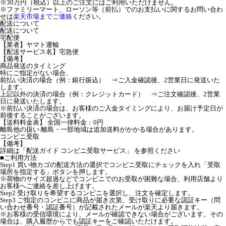
※30万円（税込）以上のご注文にはご利用いただけません。
※ファミリーマート、ローソン等（前払）でのお支払いに関するお問い合わ
せは
楽天市場までご連絡
ください。
配送について
配送について
宅配便
【業者】ヤマト運輸
【配送サービス名】宅急便
【備考】
商品発送のタイミング
特にご指定がない場合、
前払い決済の場合（例：銀行振込） ⇒ご入金確認後、2営業日に発送いた
します。
上記以外の決済の場合（例：クレジットカード） ⇒ご注文確認後、2営業
日に発送いたします。
※前払い決済の場合は、お客様のご入金タイミングにより、お届け予定日が
前後することがございます。
【送料料金表】 全国一律料金：0円
離島他の扱い 離島・一部地域は追加送料がかかる場合があります。
コンビニ受取
【備考】
詳細は「配送ガイド コンビニ受取サービス」 を参照ください
■ご利用方法
Step1 買い物カゴの配送方法の選択でコンビニ受取にチェックを入れ「受取
場所を指定する」ボタンを押します。
※荷物のサイズ超過などでコンビニでのお受取が困難な場合、利用店舗より
お客様へご連絡を差し上げます。
Step2 受け取りを希望するコンビニを選択し、注文を確定します。
Step3 ご指定のコンビニに商品が届き次第、受け取りに必要な認証キー（問
い合わせ番号・認証番号）が記載されたメールが楽天より届きます。
※お客様の受信環境により、メールが確認できない場合がございます。その
場合は、購入履歴からでも認証キーをご確認いただけます。