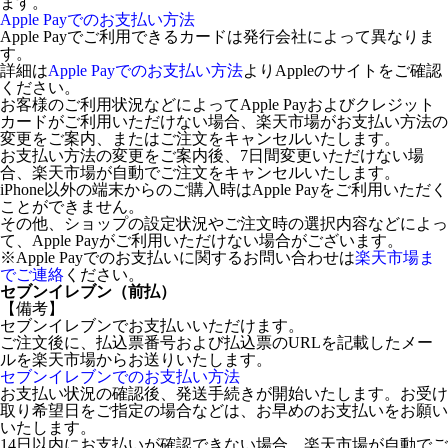
ます。
Apple Payでのお支払い方法
Apple Payでご利用できるカードは発行会社によって異なりま
す。
詳細は
Apple Payでのお支払い方法
よりAppleのサイトをご確認
ください。
お客様のご利用状況などによってApple Payおよびクレジット
カードがご利用いただけない場合、楽天市場がお支払い方法の
変更をご案内、またはご注文をキャンセルいたします。
お支払い方法の変更をご案内後、7日間変更いただけない場
合、楽天市場が自動でご注文をキャンセルいたします。
iPhone以外の端末からのご購入時はApple Payをご利用いただく
ことができません。
その他、ショップの設定状況やご注文時の選択内容などによっ
て、Apple Payがご利用いただけない場合がございます。
※Apple Payでのお支払いに関するお問い合わせは
楽天市場ま
でご連絡
ください。
セブンイレブン（前払）
【備考】
セブンイレブンでお支払いいただけます。
ご注文後に、払込票番号および払込票のURLを記載したメー
ルを楽天市場からお送りいたします。
セブンイレブンでのお支払い方法
お支払い状況の確認後、発送手続きが開始いたします。お受け
取り希望日をご指定の場合などは、お早めのお支払いをお願い
いたします。
14日以内にお支払いが確認できない場合、楽天市場が自動でご