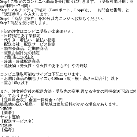
Step4 ご指定のコンビニへ商品を受け取りに行きます。（受取可能時期：商
品到着日+7日間）
Step5 マルチメディア端末（Famiポート、Loppi)に、「お問合せ番号」と
「認証番号」を入力します。
Step6 「商品引換券」を30分以内にレジへお持ちください。
Step7 商品を受け取ります。
下記の注文はコンビニ受取が出来ません。
・日時指定,あす楽指定
・代引き・着払い・後払い指定
・配送会社・配送サービス指定
・頒布会商品、定期便商品
・複数お届け先の指定
・2個口以上の注文
・冷凍・冷蔵配送商品
・危険物（発火性・引火性のあるもの）や刀剣類
コンビニ受取可能なサイズは下記になります。
・お届け商品の梱包サイズが100cm（縦・横・高さ三辺合計）以下
・重さ10kg以下
また、注文確定後の配送方法・受取先の変更,異なる注文の同梱発送下記は対
応しておりません。
【送料料金表】 全国一律料金：0円
離島他の扱い 離島・一部地域は追加送料がかかる場合があります。
宅配便
【業者】
ヤマト運輸
【配送サービス名】
宅急便
【備考】