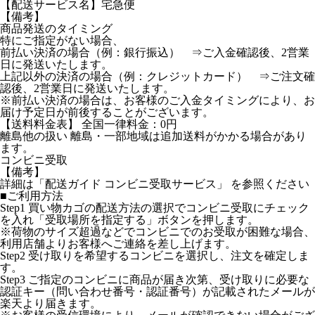
【配送サービス名】宅急便
【備考】
商品発送のタイミング
特にご指定がない場合、
前払い決済の場合（例：銀行振込） ⇒ご入金確認後、2営業
日に発送いたします。
上記以外の決済の場合（例：クレジットカード） ⇒ご注文確
認後、2営業日に発送いたします。
※前払い決済の場合は、お客様のご入金タイミングにより、お
届け予定日が前後することがございます。
【送料料金表】 全国一律料金：0円
離島他の扱い 離島・一部地域は追加送料がかかる場合があり
ます。
コンビニ受取
【備考】
詳細は「配送ガイド コンビニ受取サービス」 を参照ください
■ご利用方法
Step1 買い物カゴの配送方法の選択でコンビニ受取にチェック
を入れ「受取場所を指定する」ボタンを押します。
※荷物のサイズ超過などでコンビニでのお受取が困難な場合、
利用店舗よりお客様へご連絡を差し上げます。
Step2 受け取りを希望するコンビニを選択し、注文を確定しま
す。
Step3 ご指定のコンビニに商品が届き次第、受け取りに必要な
認証キー（問い合わせ番号・認証番号）が記載されたメールが
楽天より届きます。