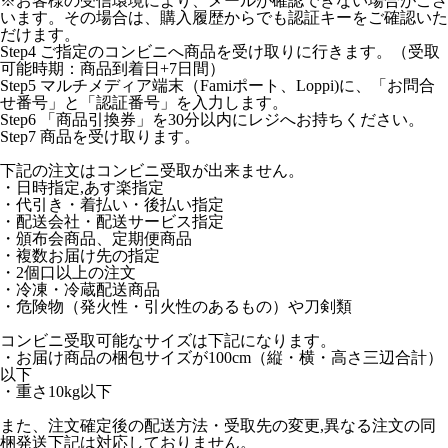
※お客様の受信環境により、メールが確認できない場合がござ
います。その場合は、購入履歴からでも認証キーをご確認いた
だけます。
Step4 ご指定のコンビニへ商品を受け取りに行きます。（受取
可能時期：商品到着日+7日間）
Step5 マルチメディア端末（Famiポート、Loppi)に、「お問合
せ番号」と「認証番号」を入力します。
Step6 「商品引換券」を30分以内にレジへお持ちください。
Step7 商品を受け取ります。
下記の注文はコンビニ受取が出来ません。
・日時指定,あす楽指定
・代引き・着払い・後払い指定
・配送会社・配送サービス指定
・頒布会商品、定期便商品
・複数お届け先の指定
・2個口以上の注文
・冷凍・冷蔵配送商品
・危険物（発火性・引火性のあるもの）や刀剣類
コンビニ受取可能なサイズは下記になります。
・お届け商品の梱包サイズが100cm（縦・横・高さ三辺合計）
以下
・重さ10kg以下
また、注文確定後の配送方法・受取先の変更,異なる注文の同
梱発送下記は対応しておりません。