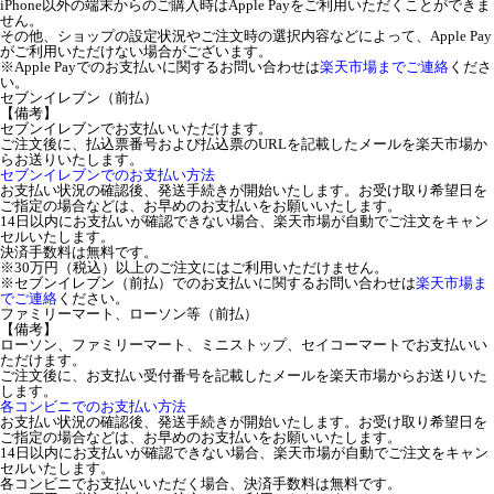
iPhone以外の端末からのご購入時はApple Payをご利用いただくことができま
せん。
その他、ショップの設定状況やご注文時の選択内容などによって、Apple Pay
がご利用いただけない場合がございます。
※Apple Payでのお支払いに関するお問い合わせは
楽天市場までご連絡
くださ
い。
セブンイレブン（前払）
【備考】
セブンイレブンでお支払いいただけます。
ご注文後に、払込票番号および払込票のURLを記載したメールを楽天市場か
らお送りいたします。
セブンイレブンでのお支払い方法
お支払い状況の確認後、発送手続きが開始いたします。お受け取り希望日を
ご指定の場合などは、お早めのお支払いをお願いいたします。
14日以内にお支払いが確認できない場合、楽天市場が自動でご注文をキャン
セルいたします。
決済手数料は無料です。
※30万円（税込）以上のご注文にはご利用いただけません。
※セブンイレブン（前払）でのお支払いに関するお問い合わせは
楽天市場ま
でご連絡
ください。
ファミリーマート、ローソン等（前払）
【備考】
ローソン、ファミリーマート、ミニストップ、セイコーマートでお支払いい
ただけます。
ご注文後に、お支払い受付番号を記載したメールを楽天市場からお送りいた
します。
各コンビニでのお支払い方法
お支払い状況の確認後、発送手続きが開始いたします。お受け取り希望日を
ご指定の場合などは、お早めのお支払いをお願いいたします。
14日以内にお支払いが確認できない場合、楽天市場が自動でご注文をキャン
セルいたします。
各コンビニでお支払いいただく場合、決済手数料は無料です。