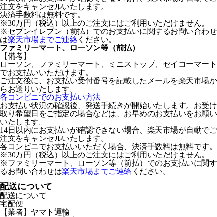
注文をキャンセルいたします。
決済手数料は無料です。
※30万円（税込）以上のご注文にはご利用いただけません。
※セブンイレブン（前払）でのお支払いに関するお問い合わせ
は
楽天市場までご連絡
ください。
ファミリーマート、ローソン等（前払）
【備考】
ローソン、ファミリーマート、ミニストップ、セイコーマート
でお支払いいただけます。
ご注文後に、お支払い受付番号を記載したメールを楽天市場か
らお送りいたします。
各コンビニでのお支払い方法
お支払い状況の確認後、発送手続きが開始いたします。お受け
取り希望日をご指定の場合などは、お早めのお支払いをお願い
いたします。
14日以内にお支払いが確認できない場合、楽天市場が自動でご
注文をキャンセルいたします。
各コンビニでお支払いいただく場合、決済手数料は無料です。
※30万円（税込）以上のご注文にはご利用いただけません。
※ファミリーマート、ローソン等（前払）でのお支払いに関す
るお問い合わせは
楽天市場までご連絡
ください。
配送について
配送について
宅配便
【業者】ヤマト運輸