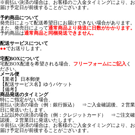
※前払い決済の場合は、お客様のご入金タイミングにより、お
届け予定日が前後することがございます。
予約商品について
発売日によって配送希望日にお届けできない場合があります。
また、発売日によって
通常商品より発送に日数がかかります。
予約商品は
通常商品と同梱発送できません。
配送サービスについて
●●
でお送りします。
宅配BOXについて
宅配BOX配達を希望される場合、
フリーフォームにご記入
く
ださい。
メール便
【業者】 日本郵便
【配送サービス名】ゆうパケット
【備考】
商品発送のタイミング
特にご指定がない場合、
前払い決済の場合（例：銀行振込） ⇒ご入金確認後、２営業
日に発送いたします。
上記以外の決済の場合（例：クレジットカード） ⇒ご注文確
認後、２営業日に発送いたします。
※前払い決済の場合は、お客様のご入金タイミングにより、お
届け予定日が前後することがございます。