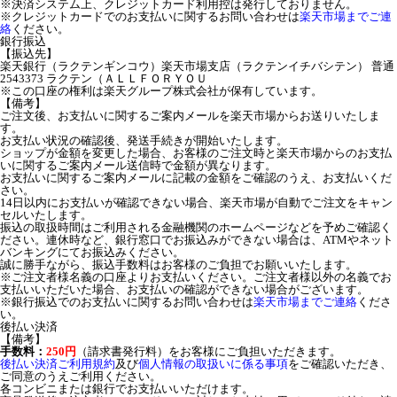
※決済システム上、クレジットカード利用控は発行しておりません。
※クレジットカードでのお支払いに関するお問い合わせは
楽天市場までご連
絡
ください。
銀行振込
【振込先】
楽天銀行（ラクテンギンコウ）楽天市場支店（ラクテンイチバシテン） 普通
2543373 ラクテン（ＡＬＬＦＯＲＹＯＵ
※この口座の権利は楽天グループ株式会社が保有しています。
【備考】
ご注文後、お支払いに関するご案内メールを楽天市場からお送りいたしま
す。
お支払い状況の確認後、発送手続きが開始いたします。
ショップが金額を変更した場合、お客様のご注文時と楽天市場からのお支払
いに関するご案内メール送信時で金額が異なります。
お支払いに関するご案内メールに記載の金額をご確認のうえ、お支払いくだ
さい。
14日以内にお支払いが確認できない場合、楽天市場が自動でご注文をキャン
セルいたします。
振込の取扱時間はご利用される金融機関のホームページなどを予めご確認く
ださい。連休時など、銀行窓口でお振込みができない場合は、ATMやネット
バンキングにてお振込みください。
誠に勝手ながら、振込手数料はお客様のご負担でお願いいたします。
※ご注文者様名義の口座よりお支払いください。ご注文者様以外の名義でお
支払いいただいた場合、お支払いの確認ができない場合がございます。
※銀行振込でのお支払いに関するお問い合わせは
楽天市場までご連絡
くださ
い。
後払い決済
【備考】
手数料：
250円
（請求書発行料）をお客様にご負担いただきます。
後払い決済ご利用規約
及び
個人情報の取扱いに係る事項
をご確認いただき、
ご同意のうえご利用ください。
各コンビニまたは銀行でお支払いいただけます。