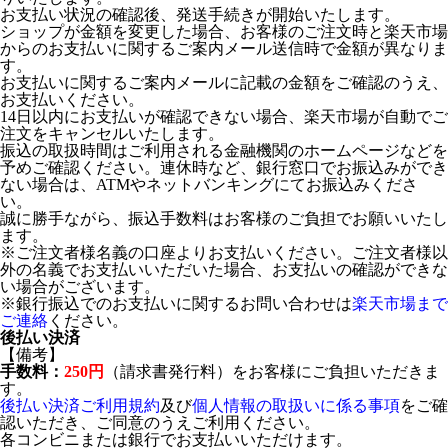
お支払い状況の確認後、発送手続きが開始いたします。
ショップが金額を変更した場合、お客様のご注文時と楽天市場
からのお支払いに関するご案内メール送信時で金額が異なりま
す。
お支払いに関するご案内メールに記載の金額をご確認のうえ、
お支払いください。
14日以内にお支払いが確認できない場合、楽天市場が自動でご
注文をキャンセルいたします。
振込の取扱時間はご利用される金融機関のホームページなどを
予めご確認ください。連休時など、銀行窓口でお振込みができ
ない場合は、ATMやネットバンキングにてお振込みくださ
い。
誠に勝手ながら、振込手数料はお客様のご負担でお願いいたし
ます。
※ご注文者様名義の口座よりお支払いください。ご注文者様以
外の名義でお支払いいただいた場合、お支払いの確認ができな
い場合がございます。
※銀行振込でのお支払いに関するお問い合わせは
楽天市場まで
ご連絡
ください。
後払い決済
【備考】
手数料：
250円
（請求書発行料）をお客様にご負担いただきま
す。
後払い決済ご利用規約
及び
個人情報の取扱いに係る事項
をご確
認いただき、ご同意のうえご利用ください。
各コンビニまたは銀行でお支払いいただけます。