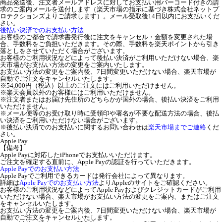
商品発送後、注文者メールアドレスに対してお支払い用バーコード付きの請
求のご案内メールを送付します（楽天市場の指示に基づき株式会社ネットプ
ロテクションズよりご請求します）。メール受取後14日以内にお支払いくだ
さい。
後払い決済でのお支払い方法
お客様のご都合で請求書発行後に注文をキャンセル・金額を変更された場
合、手数料をご負担いただきます。その際、手数料を楽天ポイントから引き
落としをさせていただく場合がございます。
お客様のご利用状況などによって後払い決済がご利用いただけない場合、楽
天市場がお支払い方法の変更をご案内いたします。
お支払い方法の変更をご案内後、7日間変更いただけない場合、楽天市場が
自動でご注文をキャンセルいたします。
※54,000円（税込）以上のご注文にはご利用いただけません。
※楽天会員以外のお客様にはご利用いただけません。
※注文者またはお届け先住所のどちらかが国外の場合、後払い決済をご利用
いただけません。
※メール便等のお受け取り時に受領印や署名が不要な配送方法の場合、後払
い決済をご利用いただけない場合がございます。
※後払い決済でのお支払いに関するお問い合わせは
楽天市場までご連絡
くだ
さい。
Apple Pay
【備考】
Apple Payに対応したiPhoneでお支払いいただけます。
ご注文を確定する直前に、Apple Payの認証を行っていただきます。
Apple Payでのお支払い方法
Apple Payでご利用できるカードは発行会社によって異なります。
詳細は
Apple Payでのお支払い方法
よりAppleのサイトをご確認ください。
お客様のご利用状況などによってApple Payおよびクレジットカードがご利用
いただけない場合、楽天市場がお支払い方法の変更をご案内、またはご注文
をキャンセルいたします。
お支払い方法の変更をご案内後、7日間変更いただけない場合、楽天市場が
自動でご注文をキャンセルいたします。