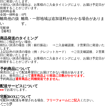
日に発送いたします。
※前払い決済の場合は、お客様のご入金タイミングにより、お届け予定日が
前後することがございます。
送料料金表
全国一律料金：0円
離島他の扱
離島・一部地域は追加送料がかかる場合がありま
い
す。
宅配便
【備考】
商品発送のタイミング
特にご指定がない場合、
前払い決済の場合（例：銀行振込） ⇒ご入金確認後、２営業日に発送いた
します。
上記以外の決済の場合（例：クレジットカード） ⇒ご注文確認後、２営業
日に発送いたします。
※前払い決済の場合は、お客様のご入金タイミングにより、お届け予定日が
前後することがございます。
予約商品について
発売日によって配送希望日にお届けできない場合があります。
また、発売日によって
通常商品より発送に日数がかかります。
予約商品は
通常商品と同梱発送できません。
配送サービスについて
●●
でお送りします。
宅配BOXについて
宅配BOX配達を希望される場合、
フリーフォームにご記入
ください。
メール便