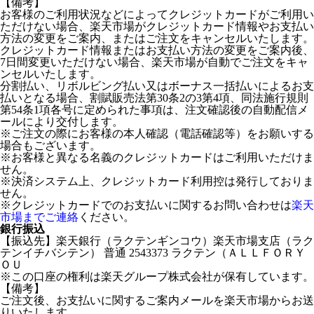
【備考】
お客様のご利用状況などによってクレジットカードがご利用い
ただけない場合、楽天市場がクレジットカード情報やお支払い
方法の変更をご案内、またはご注文をキャンセルいたします。
クレジットカード情報またはお支払い方法の変更をご案内後、
7日間変更いただけない場合、楽天市場が自動でご注文をキャ
ンセルいたします。
分割払い、リボルビング払い又はボーナス一括払いによるお支
払いとなる場合、割賦販売法第30条2の3第4項、同法施行規則
第54条1項各号に定められた事項は、注文確認後の自動配信メ
ールにより交付します。
※ご注文の際にお客様の本人確認（電話確認等）をお願いする
場合もございます。
※お客様と異なる名義のクレジットカードはご利用いただけま
せん。
※決済システム上、クレジットカード利用控は発行しておりま
せん。
※クレジットカードでのお支払いに関するお問い合わせは
楽天
市場までご連絡
ください。
銀行振込
【振込先】楽天銀行（ラクテンギンコウ）楽天市場支店（ラク
テンイチバシテン） 普通 2543373 ラクテン（ＡＬＬＦＯＲＹ
ＯＵ
※この口座の権利は楽天グループ株式会社が保有しています。
【備考】
ご注文後、お支払いに関するご案内メールを楽天市場からお送
りいたします。