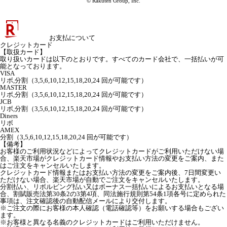
© Rakuten Group, Inc.
お支払について
クレジットカード
【取扱カード】
取り扱いカードは以下のとおりです。すべてのカード会社で、一括払いが可
能となっております。
VISA
リボ,分割（3,5,6,10,12,15,18,20,24 回が可能です）
MASTER
リボ,分割（3,5,6,10,12,15,18,20,24 回が可能です）
JCB
リボ,分割（3,5,6,10,12,15,18,20,24 回が可能です）
Diners
リボ
AMEX
分割（3,5,6,10,12,15,18,20,24 回が可能です）
【備考】
お客様のご利用状況などによってクレジットカードがご利用いただけない場
合、楽天市場がクレジットカード情報やお支払い方法の変更をご案内、また
はご注文をキャンセルいたします。
クレジットカード情報またはお支払い方法の変更をご案内後、7日間変更い
ただけない場合、楽天市場が自動でご注文をキャンセルいたします。
分割払い、リボルビング払い又はボーナス一括払いによるお支払いとなる場
合、割賦販売法第30条2の3第4項、同法施行規則第54条1項各号に定められた
事項は、注文確認後の自動配信メールにより交付します。
※ご注文の際にお客様の本人確認（電話確認等）をお願いする場合もござい
ます。
※お客様と異なる名義のクレジットカードはご利用いただけません。