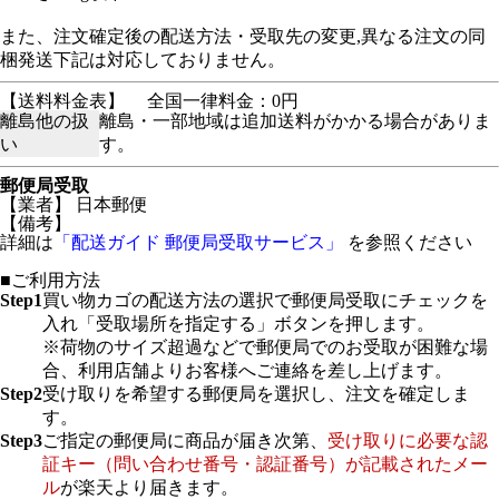
また、注文確定後の配送方法・受取先の変更,異なる注文の同
梱発送下記は対応しておりません。
【送料料金表】
全国一律料金：0円
離島他の扱
離島・一部地域は追加送料がかかる場合がありま
い
す。
郵便局受取
【業者】 日本郵便
【備考】
詳細は
「配送ガイド 郵便局受取サービス」
を参照ください
■ご利用方法
Step1
買い物カゴの配送方法の選択で郵便局受取にチェックを
入れ「受取場所を指定する」ボタンを押します。
※荷物のサイズ超過などで郵便局でのお受取が困難な場
合、利用店舗よりお客様へご連絡を差し上げます。
Step2
受け取りを希望する郵便局を選択し、注文を確定しま
す。
Step3
ご指定の郵便局に商品が届き次第、
受け取りに必要な認
証キー（問い合わせ番号・認証番号）が記載されたメー
ル
が楽天より届きます。