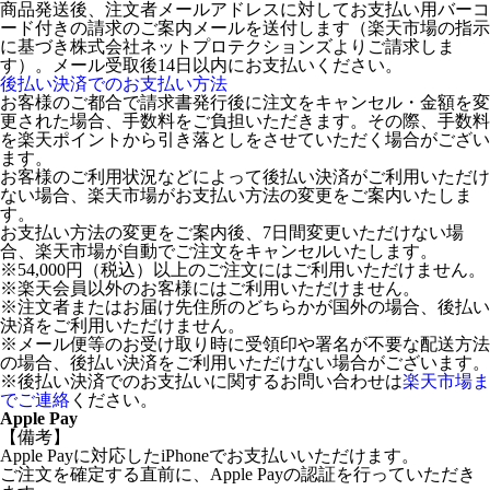
商品発送後、注文者メールアドレスに対してお支払い用バーコ
ード付きの請求のご案内メールを送付します（楽天市場の指示
に基づき株式会社ネットプロテクションズよりご請求しま
す）。メール受取後14日以内にお支払いください。
後払い決済でのお支払い方法
お客様のご都合で請求書発行後に注文をキャンセル・金額を変
更された場合、手数料をご負担いただきます。その際、手数料
を楽天ポイントから引き落としをさせていただく場合がござい
ます。
お客様のご利用状況などによって後払い決済がご利用いただけ
ない場合、楽天市場がお支払い方法の変更をご案内いたしま
す。
お支払い方法の変更をご案内後、7日間変更いただけない場
合、楽天市場が自動でご注文をキャンセルいたします。
※54,000円（税込）以上のご注文にはご利用いただけません。
※楽天会員以外のお客様にはご利用いただけません。
※注文者またはお届け先住所のどちらかが国外の場合、後払い
決済をご利用いただけません。
※メール便等のお受け取り時に受領印や署名が不要な配送方法
の場合、後払い決済をご利用いただけない場合がございます。
※後払い決済でのお支払いに関するお問い合わせは
楽天市場ま
でご連絡
ください。
Apple Pay
【備考】
Apple Payに対応したiPhoneでお支払いいただけます。
ご注文を確定する直前に、Apple Payの認証を行っていただき