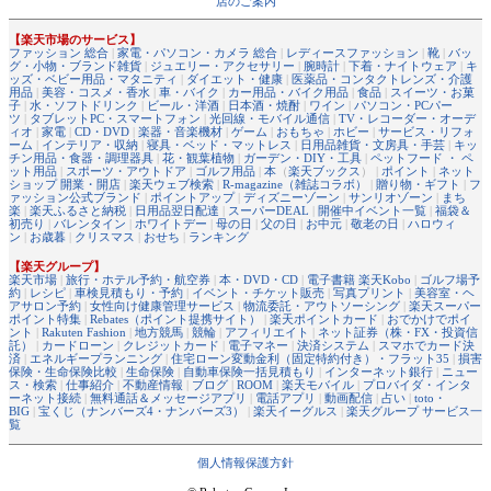
店のご案内
【楽天市場のサービス】
ファッション 総合
|
家電・パソコン・カメラ 総合
|
レディースファッション
|
靴
|
バッ
グ・小物・ブランド雑貨
|
ジュエリー・アクセサリー
|
腕時計
|
下着・ナイトウェア
|
キ
ッズ・ベビー用品・マタニティ
|
ダイエット・健康
|
医薬品・コンタクトレンズ・介護
用品
|
美容・コスメ・香水
|
車・バイク
|
カー用品・バイク用品
|
食品
|
スイーツ・お菓
子
|
水・ソフトドリンク
|
ビール・洋酒
|
日本酒・焼酎
|
ワイン
|
パソコン・PCパー
ツ
|
タブレットPC・スマートフォン
|
光回線・モバイル通信
|
TV・レコーダー・オーデ
ィオ
|
家電
|
CD・DVD
|
楽器・音楽機材
|
ゲーム
|
おもちゃ
|
ホビー
|
サービス・リフォ
ーム
|
インテリア・収納
|
寝具・ベッド・マットレス
|
日用品雑貨・文房具・手芸
|
キッ
チン用品・食器・調理器具
|
花・観葉植物
|
ガーデン・DIY・工具
|
ペットフード ・ ペ
ット用品
|
スポーツ・アウトドア
|
ゴルフ用品
|
本
（
楽天ブックス
） |
ポイント
|
ネット
ショップ 開業・開店
|
楽天ウェブ検索
|
R-magazine（雑誌コラボ）
|
贈り物・ギフト
|
フ
ァッション公式ブランド
|
ポイントアップ
|
ディズニーゾーン
|
サンリオゾーン
|
まち
楽
|
楽天ふるさと納税
|
日用品翌日配達
|
スーパーDEAL
|
開催中イベント一覧
|
福袋＆
初売り
|
バレンタイン
|
ホワイトデー
|
母の日
|
父の日
|
お中元
|
敬老の日
|
ハロウィ
ン
|
お歳暮
|
クリスマス
|
おせち
|
ランキング
【楽天グループ】
楽天市場
|
旅行・ホテル予約・航空券
|
本・DVD・CD
|
電子書籍 楽天Kobo
|
ゴルフ場予
約
|
レシピ
|
車検見積もり・予約
|
イベント・チケット販売
|
写真プリント
|
美容室・ヘ
アサロン予約
|
女性向け健康管理サービス
|
物流委託・アウトソーシング
|
楽天スーパー
ポイント特集
|
Rebates（ポイント提携サイト）
|
楽天ポイントカード
|
おでかけでポイ
ント
|
Rakuten Fashion
|
地方競馬
|
競輪
|
アフィリエイト
|
ネット証券（株・FX・投資信
託）
|
カードローン
|
クレジットカード
|
電子マネー
|
決済システム
|
スマホでカード決
済
|
エネルギープランニング
|
住宅ローン変動金利（固定特約付き）・フラット35
|
損害
保険・生命保険比較
|
生命保険
|
自動車保険一括見積もり
|
インターネット銀行
|
ニュー
ス・検索
|
仕事紹介
|
不動産情報
|
ブログ
|
ROOM
|
楽天モバイル
|
プロバイダ・インタ
ーネット接続
|
無料通話＆メッセージアプリ
|
電話アプリ
|
動画配信
|
占い
|
toto・
BIG
|
宝くじ（ナンバーズ4・ナンバーズ3）
|
楽天イーグルス
|
楽天グループ サービス一
覧
個人情報保護方針