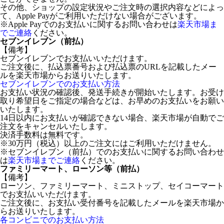
その他、ショップの設定状況やご注文時の選択内容などによっ
て、Apple Payがご利用いただけない場合がございます。
※Apple Payでのお支払いに関するお問い合わせは
楽天市場ま
でご連絡
ください。
セブンイレブン（前払）
【備考】
セブンイレブンでお支払いいただけます。
ご注文後に、払込票番号および払込票のURLを記載したメー
ルを楽天市場からお送りいたします。
セブンイレブンでのお支払い方法
お支払い状況の確認後、発送手続きが開始いたします。お受け
取り希望日をご指定の場合などは、お早めのお支払いをお願い
いたします。
14日以内にお支払いが確認できない場合、楽天市場が自動でご
注文をキャンセルいたします。
決済手数料は無料です。
※30万円（税込）以上のご注文にはご利用いただけません。
※セブンイレブン（前払）でのお支払いに関するお問い合わせ
は
楽天市場までご連絡
ください。
ファミリーマート、ローソン等（前払）
【備考】
ローソン、ファミリーマート、ミニストップ、セイコーマート
でお支払いいただけます。
ご注文後に、お支払い受付番号を記載したメールを楽天市場か
らお送りいたします。
各コンビニでのお支払い方法