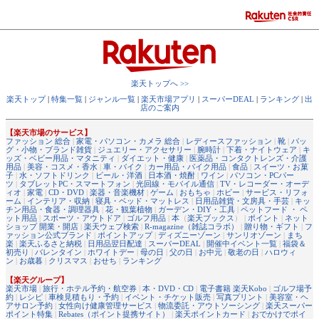
楽天トップへ >>
楽天トップ
|
特集一覧
|
ジャンル一覧
|
楽天市場アプリ
|
スーパーDEAL
|
ランキング
|
出
店のご案内
【楽天市場のサービス】
ファッション 総合
|
家電・パソコン・カメラ 総合
|
レディースファッション
|
靴
|
バッ
グ・小物・ブランド雑貨
|
ジュエリー・アクセサリー
|
腕時計
|
下着・ナイトウェア
|
キ
ッズ・ベビー用品・マタニティ
|
ダイエット・健康
|
医薬品・コンタクトレンズ・介護
用品
|
美容・コスメ・香水
|
車・バイク
|
カー用品・バイク用品
|
食品
|
スイーツ・お菓
子
|
水・ソフトドリンク
|
ビール・洋酒
|
日本酒・焼酎
|
ワイン
|
パソコン・PCパー
ツ
|
タブレットPC・スマートフォン
|
光回線・モバイル通信
|
TV・レコーダー・オーデ
ィオ
|
家電
|
CD・DVD
|
楽器・音楽機材
|
ゲーム
|
おもちゃ
|
ホビー
|
サービス・リフォ
ーム
|
インテリア・収納
|
寝具・ベッド・マットレス
|
日用品雑貨・文房具・手芸
|
キッ
チン用品・食器・調理器具
|
花・観葉植物
|
ガーデン・DIY・工具
|
ペットフード ・ ペ
ット用品
|
スポーツ・アウトドア
|
ゴルフ用品
|
本
（
楽天ブックス
） |
ポイント
|
ネット
ショップ 開業・開店
|
楽天ウェブ検索
|
R-magazine（雑誌コラボ）
|
贈り物・ギフト
|
フ
ァッション公式ブランド
|
ポイントアップ
|
ディズニーゾーン
|
サンリオゾーン
|
まち
楽
|
楽天ふるさと納税
|
日用品翌日配達
|
スーパーDEAL
|
開催中イベント一覧
|
福袋＆
初売り
|
バレンタイン
|
ホワイトデー
|
母の日
|
父の日
|
お中元
|
敬老の日
|
ハロウィ
ン
|
お歳暮
|
クリスマス
|
おせち
|
ランキング
【楽天グループ】
楽天市場
|
旅行・ホテル予約・航空券
|
本・DVD・CD
|
電子書籍 楽天Kobo
|
ゴルフ場予
約
|
レシピ
|
車検見積もり・予約
|
イベント・チケット販売
|
写真プリント
|
美容室・ヘ
アサロン予約
|
女性向け健康管理サービス
|
物流委託・アウトソーシング
|
楽天スーパー
ポイント特集
|
Rebates（ポイント提携サイト）
|
楽天ポイントカード
|
おでかけでポイ