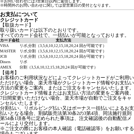
※お問い合わせには3営業日以内に返信します。
※時間外のお問い合わせに関しては翌営業日の受付となります。
お支払について
クレジットカード
【取扱カード】
取り扱いカードは以下のとおりです。
すべてのカード会社で、一括払いが可能となっております。
カード会社
支払方法
VISA
リボ,分割（3,5,6,10,12,15,18,20,24 回が可能です）
MASTER
リボ,分割（3,5,6,10,12,15,18,20,24 回が可能です）
JCB
リボ,分割（3,5,6,10,12,15,18,20,24 回が可能です）
Diners
リボ
AMEX
分割（3,5,6,10,12,15,18,20,24 回が可能です）
【備考】
お客様のご利用状況などによってクレジットカードがご利用い
ただけない場合、楽天市場がクレジットカード情報やお支払い
方法の変更をご案内、またはご注文をキャンセルいたします。
クレジットカード情報またはお支払い方法の変更をご案内後、
7日間変更いただけない場合、楽天市場が自動でご注文をキャ
ンセルいたします。
分割払い、リボルビング払い又はボーナス一括払いによるお支
払いとなる場合、割賦販売法第30条2の3第4項、同法施行規則
第54条1項各号に定められた事項は、注文確認後の自動配信メ
ールにより交付します。
※ご注文の際にお客様の本人確認（電話確認等）をお願いする
場合もございます。