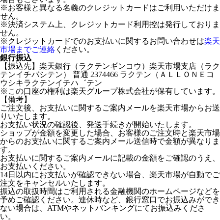
※お客様と異なる名義のクレジットカードはご利用いただけま
せん。
※決済システム上、クレジットカード利用控は発行しておりま
せん。
※クレジットカードでのお支払いに関するお問い合わせは
楽天
市場までご連絡
ください。
銀行振込
【振込先】楽天銀行（ラクテンギンコウ）楽天市場支店（ラク
テンイチバシテン） 普通 2374466 ラクテン（ＡＬＬＯＮＥコ
ウシキラクテンイチハ゛テン
※この口座の権利は楽天グループ株式会社が保有しています。
【備考】
ご注文後、お支払いに関するご案内メールを楽天市場からお送
りいたします。
お支払い状況の確認後、発送手続きが開始いたします。
ショップが金額を変更した場合、お客様のご注文時と楽天市場
からのお支払いに関するご案内メール送信時で金額が異なりま
す。
お支払いに関するご案内メールに記載の金額をご確認のうえ、
お支払いください。
14日以内にお支払いが確認できない場合、楽天市場が自動でご
注文をキャンセルいたします。
振込の取扱時間はご利用される金融機関のホームページなどを
予めご確認ください。連休時など、銀行窓口でお振込みができ
ない場合は、ATMやネットバンキングにてお振込みくださ
い。