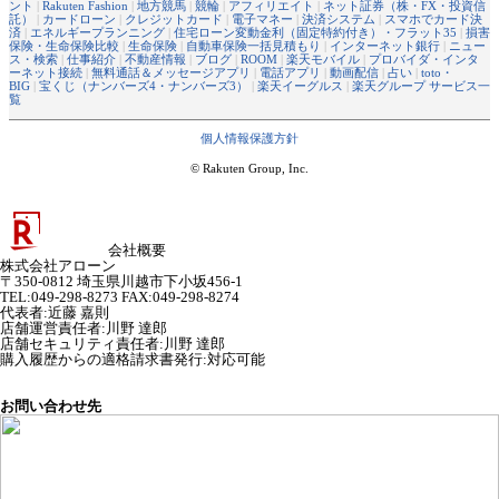
ント
|
Rakuten Fashion
|
地方競馬
|
競輪
|
アフィリエイト
|
ネット証券（株・FX・投資信
託）
|
カードローン
|
クレジットカード
|
電子マネー
|
決済システム
|
スマホでカード決
済
|
エネルギープランニング
|
住宅ローン変動金利（固定特約付き）・フラット35
|
損害
保険・生命保険比較
|
生命保険
|
自動車保険一括見積もり
|
インターネット銀行
|
ニュー
ス・検索
|
仕事紹介
|
不動産情報
|
ブログ
|
ROOM
|
楽天モバイル
|
プロバイダ・インタ
ーネット接続
|
無料通話＆メッセージアプリ
|
電話アプリ
|
動画配信
|
占い
|
toto・
BIG
|
宝くじ（ナンバーズ4・ナンバーズ3）
|
楽天イーグルス
|
楽天グループ サービス一
覧
個人情報保護方針
© Rakuten Group, Inc.
会社概要
株式会社アローン
〒350-0812 埼玉県川越市下小坂456-1
TEL:049-298-8273 FAX:049-298-8274
代表者
:
近藤 嘉則
店舗運営責任者
:
川野 達郎
店舗セキュリティ責任者
:
川野 達郎
購入履歴からの適格請求書発行:対応可能
お問い合わせ先