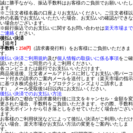
誠に勝手ながら、振込手数料はお客様のご負担でお願いいたし
ます。
※ご注文者様名義の口座よりお支払いください。ご注文者様以
外の名義でお支払いいただいた場合、お支払いの確認ができな
い場合がございます。
※銀行振込でのお支払いに関するお問い合わせは
楽天市場まで
ご連絡
ください。
後払い決済
【備考】
手数料：
250円
（請求書発行料）をお客様にご負担いただきま
す。
後払い決済ご利用規約
及び
個人情報の取扱いに係る事項
をご確
認いただき、ご同意のうえご利用ください。
各コンビニまたは銀行でお支払いいただけます。
商品発送後、注文者メールアドレスに対してお支払い用バーコ
ード付きの請求のご案内メールを送付します（楽天市場の指示
に基づき株式会社ネットプロテクションズよりご請求しま
す）。メール受取後14日以内にお支払いください。
後払い決済でのお支払い方法
お客様のご都合で請求書発行後に注文をキャンセル・金額を変
更された場合、手数料をご負担いただきます。その際、手数料
を楽天ポイントから引き落としをさせていただく場合がござい
ます。
お客様のご利用状況などによって後払い決済がご利用いただけ
ない場合、楽天市場がお支払い方法の変更をご案内いたしま
す。