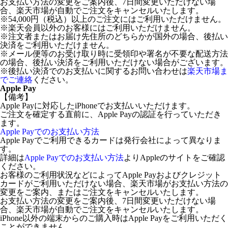
お支払い方法の変更をご案内後、7日間変更いただけない場
合、楽天市場が自動でご注文をキャンセルいたします。
※54,000円（税込）以上のご注文にはご利用いただけません。
※楽天会員以外のお客様にはご利用いただけません。
※注文者またはお届け先住所のどちらかが国外の場合、後払い
決済をご利用いただけません。
※メール便等のお受け取り時に受領印や署名が不要な配送方法
の場合、後払い決済をご利用いただけない場合がございます。
※後払い決済でのお支払いに関するお問い合わせは
楽天市場ま
でご連絡
ください。
Apple Pay
【備考】
Apple Payに対応したiPhoneでお支払いいただけます。
ご注文を確定する直前に、Apple Payの認証を行っていただき
ます。
Apple Payでのお支払い方法
Apple Payでご利用できるカードは発行会社によって異なりま
す。
詳細は
Apple Payでのお支払い方法
よりAppleのサイトをご確認
ください。
お客様のご利用状況などによってApple Payおよびクレジット
カードがご利用いただけない場合、楽天市場がお支払い方法の
変更をご案内、またはご注文をキャンセルいたします。
お支払い方法の変更をご案内後、7日間変更いただけない場
合、楽天市場が自動でご注文をキャンセルいたします。
iPhone以外の端末からのご購入時はApple Payをご利用いただく
ことができません。