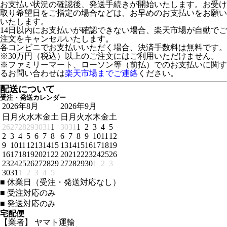
お支払い状況の確認後、発送手続きが開始いたします。お受け
取り希望日をご指定の場合などは、お早めのお支払いをお願い
いたします。
14日以内にお支払いが確認できない場合、楽天市場が自動でご
注文をキャンセルいたします。
各コンビニでお支払いいただく場合、決済手数料は無料です。
※30万円（税込）以上のご注文にはご利用いただけません。
※ファミリーマート、ローソン等（前払）でのお支払いに関す
るお問い合わせは
楽天市場までご連絡
ください。
配送について
受注・発送カレンダー
2026年8月
2026年9月
日
月
火
水
木
金
土
日
月
火
水
木
金
土
26
27
28
29
30
31
1
30
31
1
2
3
4
5
2
3
4
5
6
7
8
6
7
8
9
10
11
12
9
10
11
12
13
14
15
13
14
15
16
17
18
19
16
17
18
19
20
21
22
20
21
22
23
24
25
26
23
24
25
26
27
28
29
27
28
29
30
1
2
3
30
31
1
2
3
4
5
■
休業日（受注・発送対応なし）
■
受注対応のみ
■
発送対応のみ
宅配便
【業者】 ヤマト運輸