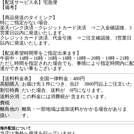
【配送サービス名】宅急便
【備考】
【商品発送のタイミング】
特にご指定がない場合、
楽天バンク決済・クレジットカード決済 ⇒ご入金確認後、3
営業日以内に発送いたします。
クレジットカード決済、代金引換 ⇒ご注文確認後、3営業日
以内に発送いたします。
【配送希望時間帯をご指定出来ます】
午前中・14時～16時・16時～18時・18時～20時・19時～21時
ただし時間を指定された場合でも、事情により指定時間内に配
達ができない事もございます。
【送料料金表】
全国一律料金：480円
高額購入
お届け先１件につき、合計 3800円以上ご注文いた
割引特典
だいた場合、送料が 0円になります。
送料分消
この料金には消費税が 含まれています。
費税
離島他の
離島・一部地域は追加送料がかかる場合がありま
扱い
す。
海外配送について
当店は海外へ発送を行っていません