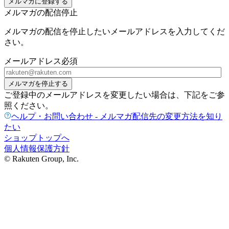
メルマガに登録する
メルマガの配信停止
メルマガの配信を停止したいメールアドレスを入力してくだ
さい。
メールアドレス
必須
メルマガを停止する
ご登録中のメールアドレスを変更したい場合は、下記をご参
照ください。
ヘルプ・お問い合わせ - メルマガ配信先の変更方法を知り
たい
ショップトップへ
個人情報保護方針
© Rakuten Group, Inc.