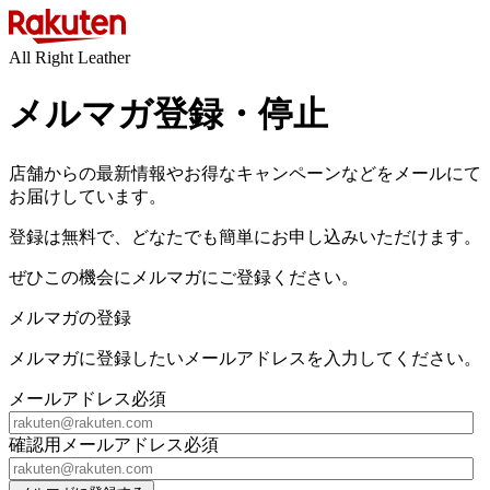
All Right Leather
メルマガ登録・停止
店舗からの最新情報やお得なキャンペーンなどをメールにて
お届けしています。
登録は無料で、どなたでも簡単にお申し込みいただけます。
ぜひこの機会にメルマガにご登録ください。
メルマガの登録
メルマガに登録したいメールアドレスを入力してください。
メールアドレス
必須
確認用メールアドレス
必須