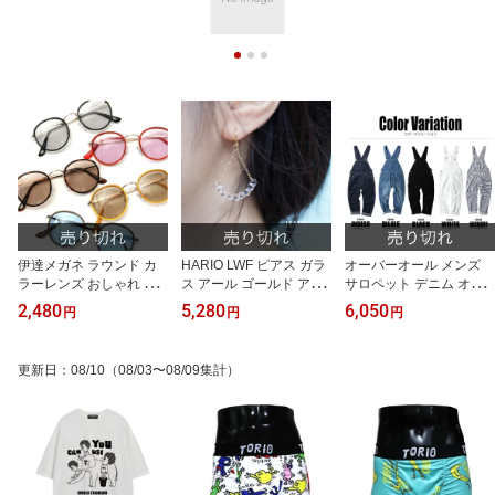
伊達メガネ ラウンド カ
HARIO LWF ピアス ガラ
オーバーオール メンズ
ラーレンズ おしゃれ UV
ス アール ゴールド アク
サロペット デニム オー
カット かわいい デミ ブ
セサリー 小物 レディー
ルインワン つなぎ ジー
2,480
5,280
6,050
円
円
円
ラック
ス 人気 オシャレ カジュ
ンズ サスペンダー ワイ
アル ハリオ ハリオラン
ド ジーパン 白パン ガー
プファクトリー【正規
デニングパンツ 作業服
更新日
：
08/10
（08/03〜08/09集計）
品】
作業着 大きいサイズ 黒
白 インディゴ ブルー 衣
装 ワーク ヒッコリー ス
トライプ ミニオン