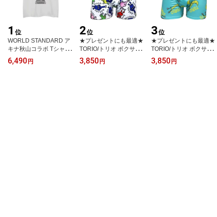
1
2
3
位
位
位
WORLD STANDARD ア
★プレゼントにも最適★
★プレゼントにも最適★
キナ秋山コラボ Tシャツ
TORIO/トリオ ボクサー
TORIO/トリオ ボクサー
ブランド メンズ レディ
パンツ パンツ メンズ コ
パンツ パンツ メンズ コ
6,490
3,850
3,850
円
円
円
ース W.S ワールドスタン
ント 芸人 下着 Fuck君 マ
ント 芸人 下着 バナナ君
ダード クルーネックプリ
ルチ 総柄 オシャレ かわ
総柄 オシャレ かわいい
ントTシャツ モード MO
いい プチギフト 誕生日
プチギフト 誕生日プレゼ
DE グラフィック モノト
プレゼント ツルツル 彼
ント ツルツル 彼氏 父 旦
ーン シルクスクリーン
氏 父 旦那 ギフト 送料無
那 ギフト 送料無料 記念
WSHT-071
料 記念日 2301002
日 2201013