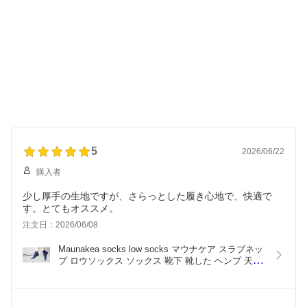
5
2026/06/22
購入者
少し厚手の生地ですが、さらっとした履き心地で、快適で
す。とてもオススメ。
注文日：2026/06/08
Maunakea socks low socks マウナケア スラブネッ
プ ロウソックス ソックス 靴下 靴した ヘンプ 天然
素材 混紡素材 かわいい おしゃれ カジュアル 日本
製 106504 206504