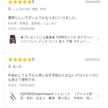
5
2026/04/09
しん14313182
男性
30代
素晴らしいでざいんでかなりきにいりました。
自分用｜実用品・普段使い｜はじめて
注文日：2026/04/06
★プレゼントにも最適★ TORIO/トリオ ボクサーパ
ンツ パンツ メンズ コント 芸人 下着 マチュー 新 
総柄 オシャレ かわいい プチギフト 誕生日プレゼン
ト ツルツル 彼氏 父 旦那 ギフト 送料無料 記念日 
2301001
5
2025/12/13
購入者
中折れしても下から押し出す手段がとれないグローヒーロに
も使えて便利です。
注文日：2025/12/07
IQOS対応trepicktrepick トレピック　［アイコス対
応　折れ　詰まり　解決　取り出し　中折れ　加熱
式タバコ　IQOS対応　サス型　ホジ型　携帯性　
収納性　ピックツール］