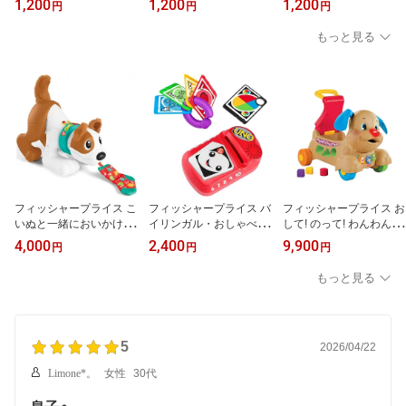
1,200
1,200
1,200
円
円
円
もっと見る
フィッシャープライス こ
フィッシャープライス バ
フィッシャープライス お
いぬと一緒においかけっ
イリンガル・おしゃべり
して! のって! わんわん・
こ! バイリンガル・パピ
ベビーUNO HGY55
ウォーカー BMG86
4,000
2,400
9,900
円
円
円
ー HGY01
もっと見る
5
2026/04/22
Limone*。
女性
30代