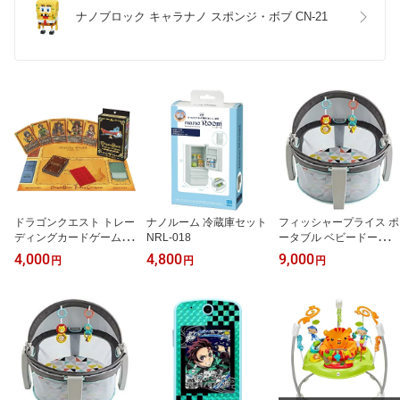
ナノブロック キャラナノ スポンジ・ボブ CN-21
ドラゴンクエスト トレー
ナノルーム 冷蔵庫セット
フィッシャープライス ポ
ディングカードゲーム ス
NRL-018
ータブル ベビードーム F
ターターパック ~ドラゴ
VD22
4,000
4,800
9,000
円
円
円
ンクエストX編~(スター
ター第2弾)