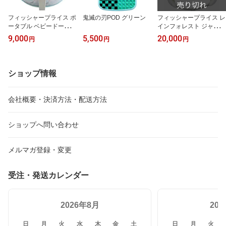
フィッシャープライス ポ
鬼滅の刃POD グリーン
フィッシャープライス レ
ータブル ベビードーム F
インフォレスト ジャンパ
VD22
ルーII DTD91
9,000
5,500
20,000
円
円
円
ショップ情報
会社概要・決済方法・配送方法
ショップへ問い合わせ
メルマガ登録・変更
受注・発送カレンダー
2026年8月
20
日
月
火
水
木
金
土
日
月
火