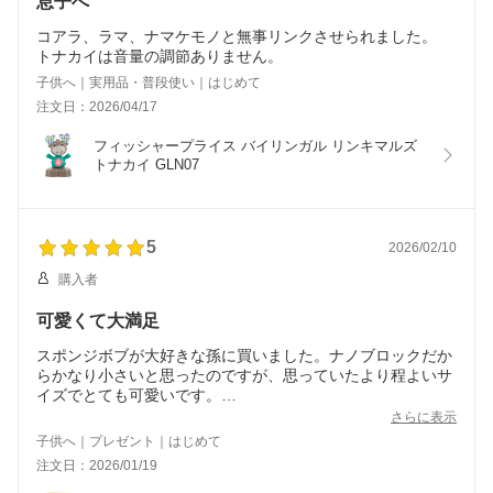
息子へ
コアラ、ラマ、ナマケモノと無事リンクさせられました。
トナカイは音量の調節ありません。
子供へ｜実用品・普段使い｜はじめて
注文日：2026/04/17
フィッシャープライス バイリンガル リンキマルズ 
トナカイ GLN07
5
2026/02/10
購入者
可愛くて大満足
スポンジボブが大好きな孫に買いました。ナノブロックだか
らかなり小さいと思ったのですが、思っていたより程よいサ
イズでとても可愛いです。
9歳の孫でもあっという間に完成しました。箱がケースにな
さらに表示
るのも素敵です！
子供へ｜プレゼント｜はじめて
注文日：2026/01/19