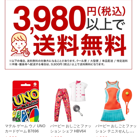
マテル ゲーム ウノ UNO
バービー おしごとファッ
バービー おしごとファッ
カードゲーム B7696
ション シェフ HBV64
ション テニスせんしゅ H
BV66