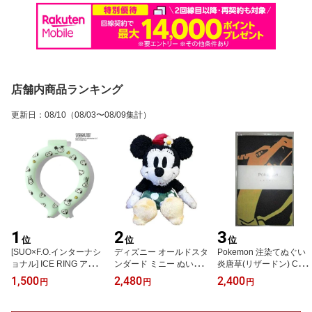
店舗内商品ランキング
更新日
：
08/10
（08/03〜08/09集計）
1
2
3
位
位
位
[SUO×F.O.インターナシ
ディズニー オールドスタ
Pokemon 注染てぬぐい
ョナル] ICE RING アイス
ンダード ミニー ぬいぐ
炎唐草(リザードン) COT-
リング PEANUTSコラボ
るみ Sサイズ 座高18cm
0969
1,500
2,480
2,400
円
円
円
Sサイズ ミント