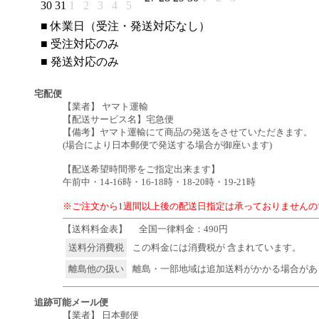
30
31
1
2
3
4
5
■
休業日（受注・発送対応なし）
■
受注対応のみ
■
発送対応のみ
宅配便
【業者】 ヤマト運輸
【配送サービス名】宅急便
【備考】ヤマト運輸にて商品の発送をさせていただきます。
(場合により日本郵便で発送する場合が御座います)
【配送希望時間帯をご指定出来ます】
午前中・14-16時・16-18時・18-20時・19-21時
※ご注文から1週間以上後の配送日指定は承っておりませんの
【送料料金表】
全国一律料金：490円
送料分消費税
この料金には消費税が 含まれています。
離島他の扱い
離島・一部地域は追加送料がかかる場合があ
追跡可能メール便
【業者】 日本郵便