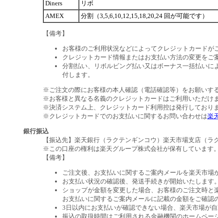
Diners
リボ
AMEX
分割（3,5,6,10,12,15,18,20,24 回が可能です）
【備考】
お客様のご利用状況などによってクレジットカードが
クレジットカード情報またはお支払い方法の変更をご
分割払い、リボルビング払い又はボーナス一括払いによ
付します。
※ご注文の際にお客様の本人確認（電話確認等）をお願いす
※お客様と異なる名義のクレジットカードはご利用いただけ
※決済システム上、クレジットカード利用控は発行しており
※クレジットカードでのお支払いに関するお問い合わせは
楽
銀行振込
【振込先】楽天銀行（ラクテンギンコウ）楽天市場支店（ラクテン
※この口座の権利は楽天グループ株式会社が保有しています
【備考】
ご注文後、お支払いに関するご案内メールを楽天市場
お支払い状況の確認後、発送手続きが開始いたします
ショップが金額を変更した場合、お客様のご注文時と
お支払いに関するご案内メールに記載の金額をご確認
3日以内にお支払いが確認できない場合、楽天市場が
振込の取扱時間はご利用される金融機関のホームペー