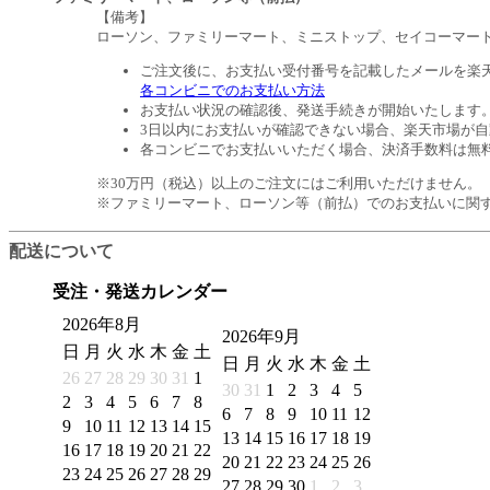
【備考】
ローソン、ファミリーマート、ミニストップ、セイコーマー
ご注文後に、お支払い受付番号を記載したメールを楽
各コンビニでのお支払い方法
お支払い状況の確認後、発送手続きが開始いたします
3日以内にお支払いが確認できない場合、楽天市場が
各コンビニでお支払いいただく場合、決済手数料は無
※30万円（税込）以上のご注文にはご利用いただけません。
※ファミリーマート、ローソン等（前払）でのお支払いに関
配送について
受注・発送カレンダー
2026年8月
2026年9月
日
月
火
水
木
金
土
日
月
火
水
木
金
土
26
27
28
29
30
31
1
30
31
1
2
3
4
5
2
3
4
5
6
7
8
6
7
8
9
10
11
12
9
10
11
12
13
14
15
13
14
15
16
17
18
19
16
17
18
19
20
21
22
20
21
22
23
24
25
26
23
24
25
26
27
28
29
27
28
29
30
1
2
3