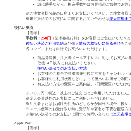
誠に勝手ながら、振込手数料はお客様のご負担でお願
※ご注文者様名義の口座よりお支払いください。ご注文者様
※銀行振込でのお支払いに関するお問い合わせは
楽天市場ま
後払い決済
【備考】
手数料：
250円
（請求書発行料）をお客様にご負担いただきま
後払い決済ご利用規約
及び
個人情報の取扱いに係る事項
をご
各コンビニまたは銀行でお支払いいただけます。
商品発送後、注文者メールアドレスに対してお支払い
取後14日以内にお支払いください。
後払い決済でのお支払い方法
お客様のご都合で請求書発行後に注文をキャンセル・
お客様のご利用状況などによって後払い決済がご利用
お支払い方法の変更をご案内後、7日間変更いただけ
※54,000円（税込）以上のご注文にはご利用いただけません
※楽天会員以外のお客様にはご利用いただけません。
※注文者またはお届け先住所のどちらかが国外の場合、後払
※メール便等のお受け取り時に受領印や署名が不要な配送方
※後払い決済でのお支払いに関するお問い合わせは
楽天市場
Apple Pay
【備考】