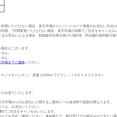
ご利用いただけない場合、楽天市場がクレジットカード情報やお支払い方法の
案内後、7日間変更いただけない場合、楽天市場が自動でご注文をキャンセル
るお支払いとなる場合、割賦販売法第30条2の3第4項、同法施行規則第54
る場合もございます。
ません。
ません。
天市場までご連絡
ください。
イチバシテン） 普通 2280984 ラクテン（ＩＮＥＹＡＺＵＳＨＩ
。
からお送りいたします。
。
楽天市場からのお支払いに関するご案内メール送信時で金額が異なります。
のうえ、お支払いください。
自動でご注文をキャンセルいたします。
ジなどを予めご確認ください。連休時など、銀行窓口でお振込みができない場