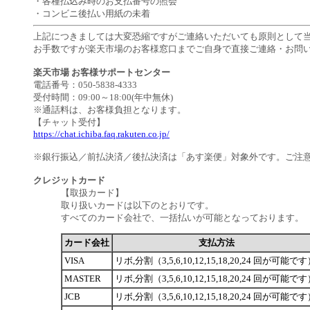
・各種払込み時のお支払番号の照会
・コンビニ後払い用紙の未着
上記につきましては大変恐縮ですがご連絡いただいても原則として
お手数ですが楽天市場のお客様窓口までご自身で直接ご連絡・お問
楽天市場 お客様サポートセンター
電話番号：050-5838-4333
受付時間：09:00～18:00(年中無休)
※通話料は、お客様負担となります。
【チャット受付】
https://chat.ichiba.faq.rakuten.co.jp/
※銀行振込／前払決済／後払決済は「あす楽便」対象外です。ご注
クレジットカード
【取扱カード】
取り扱いカードは以下のとおりです。
すべてのカード会社で、一括払いが可能となっております。
カード会社
支払方法
VISA
リボ,分割（3,5,6,10,12,15,18,20,24 回が可能で
MASTER
リボ,分割（3,5,6,10,12,15,18,20,24 回が可能で
JCB
リボ,分割（3,5,6,10,12,15,18,20,24 回が可能で