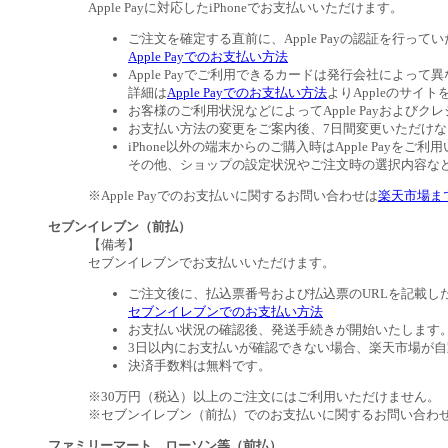
Apple Payに対応したiPhoneでお支払いいただけます。
ご注文を確定する直前に、Apple Payの認証を行って
Apple Payでのお支払い方法
Apple Payでご利用できるカードは発行会社によって
詳細は
Apple Payでのお支払い方法
よりAppleのサイ
お客様のご利用状況などによってApple Payおよ
お支払い方法の変更をご案内後、7日間変更いただけ
iPhone以外の端末からのご購入時はApple Payを
その他、ショップの設定状況やご注文時の選択内容などに
※Apple Payでのお支払いに関するお問い合わせは
楽天市場ま
セブンイレブン（前払）
【備考】
セブンイレブンでお支払いいただけます。
ご注文後に、払込票番号および払込票のURLを記載し
セブンイレブンでのお支払い方法
お支払い状況の確認後、発送手続きが開始いたします
3日以内にお支払いが確認できない場合、楽天市場が
決済手数料は無料です。
※30万円（税込）以上のご注文にはご利用いただけません。
※セブンイレブン（前払）でのお支払いに関するお問い合わ
ファミリーマート、ローソン等（前払）