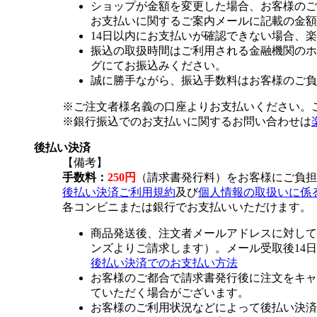
ショップが金額を変更した場合、お客様のご
お支払いに関するご案内メールに記載の金額
14日以内にお支払いが確認できない場合、
振込の取扱時間はご利用される金融機関のホ
グにてお振込みください。
誠に勝手ながら、振込手数料はお客様のご負
※ご注文者様名義の口座よりお支払いください。
※銀行振込でのお支払いに関するお問い合わせは
後払い決済
【備考】
手数料：
250円
（請求書発行料）をお客様にご負担
後払い決済ご利用規約
及び
個人情報の取扱いに係
各コンビニまたは銀行でお支払いいただけます。
商品発送後、注文者メールアドレスに対して
ンズよりご請求します）。メール受取後14
後払い決済でのお支払い方法
お客様のご都合で請求書発行後に注文をキャ
ていただく場合がございます。
お客様のご利用状況などによって後払い決済