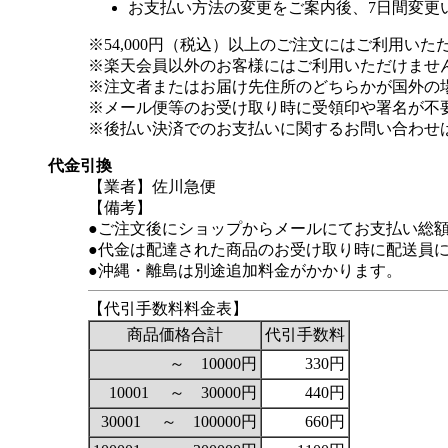
お支払い方法の変更をご案内後、7日間変更
※54,000円（税込）以上のご注文にはご利用いた
※楽天会員以外のお客様にはご利用いただけませ
※注文者またはお届け先住所のどちらかが国外の
※メール便等のお受け取り時に受領印や署名が不
※後払い決済でのお支払いに関するお問い合わせ
代金引換
【業者】佐川急便
【備考】
●ご注文後にショップからメールにてお支払い総
●代金は配達された商品のお受け取り時に配送員
●沖縄・離島は別途追加料金がかかります。
【代引手数料料金表】
商品価格合計
代引手数料
～ 10000円
330円
10001 ～ 30000円
440円
30001 ～ 100000円
660円