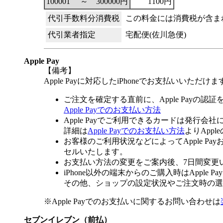
100001 ～ 300000円
1100円
代引手数料分消費税
この料金には消費税が含ま
代引業者指定
宅配便(佐川急便)
Apple Pay
【備考】
Apple Payに対応したiPhoneでお支払いいただけま
ご注文を確定する直前に、Apple Payの認
Apple Payでのお支払い方法
Apple Payでご利用できるカードは発行会
詳細は
Apple Payでのお支払い方法
よりApp
お客様のご利用状況などによってApple 
セルいたします。
お支払い方法の変更をご案内後、7日間変更
iPhone以外の端末からのご購入時はApple
その他、ショップの設定状況やご注文時の選択
※Apple Payでのお支払いに関するお問い合わせは
セブンイレブン（前払）