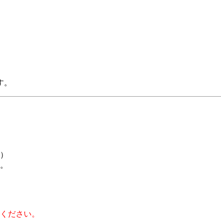
す。
0）
。
ください。