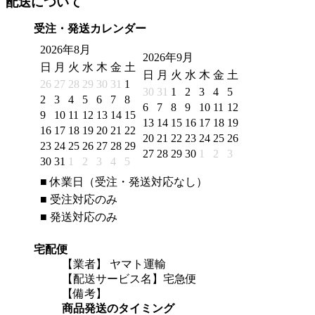
配送について
受注・発送カレンダー
2026年8月
2026年9月
日
月
火
水
木
金
土
日
月
火
水
木
金
土
26
27
28
29
30
31
1
30
31
1
2
3
4
5
2
3
4
5
6
7
8
6
7
8
9
10
11
12
9
10
11
12
13
14
15
13
14
15
16
17
18
19
16
17
18
19
20
21
22
20
21
22
23
24
25
26
23
24
25
26
27
28
29
27
28
29
30
1
2
3
30
31
1
2
3
4
5
■
休業日（受注・発送対応なし）
■
受注対応のみ
■
発送対応のみ
宅配便
【業者】 ヤマト運輸
【配送サービス名】宅急便
【備考】
商品発送のタイミング