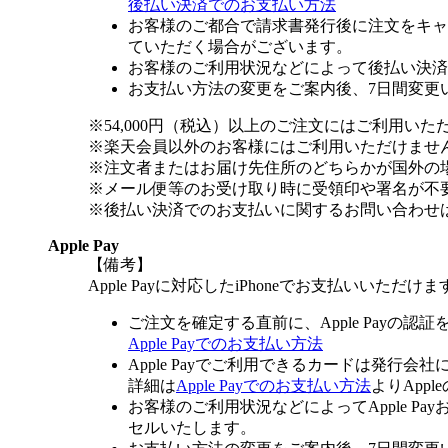
後払い決済でのお支払い方法
お客様のご都合で請求書発行後に注文をキャ
ていただく場合がございます。
お客様のご利用状況などによって後払い決済
お支払い方法の変更をご案内後、7日間変更
※54,000円（税込）以上のご注文にはご利用いた
※楽天会員以外のお客様にはご利用いただけませ
※注文者またはお届け先住所のどちらかが国外の
※メール便等のお受け取り時に受領印や署名が不
※後払い決済でのお支払いに関するお問い合わせ
Apple Pay
【備考】
Apple Payに対応したiPhoneでお支払いいただけま
ご注文を確定する直前に、Apple Payの認
Apple Payでのお支払い方法
Apple Payでご利用できるカードは発行会
詳細は
Apple Payでのお支払い方法
よりApp
お客様のご利用状況などによってApple 
セルいたします。