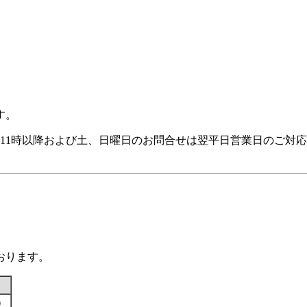
す。
日11時以降および土、日曜日のお問合せは翌平日営業日のご対
。
おります。
す）