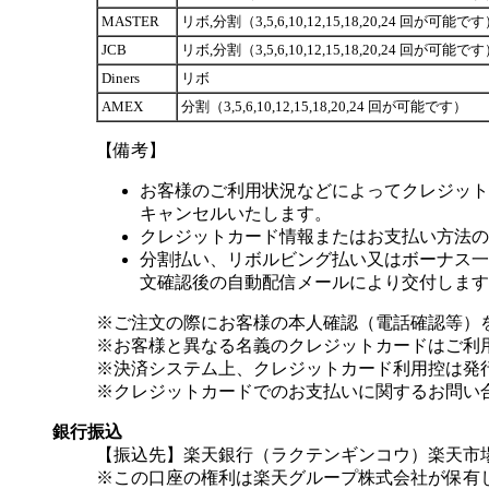
MASTER
リボ,分割（3,5,6,10,12,15,18,20,24 回が可能で
JCB
リボ,分割（3,5,6,10,12,15,18,20,24 回が可能で
Diners
リボ
AMEX
分割（3,5,6,10,12,15,18,20,24 回が可能です）
【備考】
お客様のご利用状況などによってクレジット
キャンセルいたします。
クレジットカード情報またはお支払い方法の
分割払い、リボルビング払い又はボーナス一括
文確認後の自動配信メールにより交付します
※ご注文の際にお客様の本人確認（電話確認等）
※お客様と異なる名義のクレジットカードはご利
※決済システム上、クレジットカード利用控は発
※クレジットカードでのお支払いに関するお問い
銀行振込
【振込先】楽天銀行（ラクテンギンコウ）楽天市場支
※この口座の権利は楽天グループ株式会社が保有