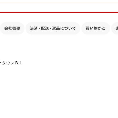
豊田タウンＢ１