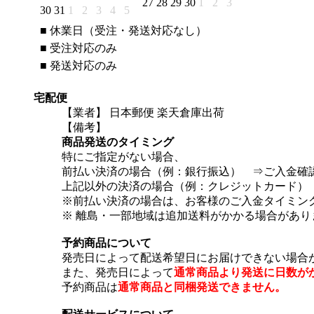
27
28
29
30
1
2
3
30
31
1
2
3
4
5
■
休業日（受注・発送対応なし）
■
受注対応のみ
■
発送対応のみ
宅配便
【業者】 日本郵便 楽天倉庫出荷
【備考】
商品発送のタイミング
特にご指定がない場合、
前払い決済の場合（例：銀行振込） ⇒ご入金確
上記以外の決済の場合（例：クレジットカード）
※前払い決済の場合は、お客様のご入金タイミン
※ 離島・一部地域は追加送料がかかる場合があり
予約商品について
発売日によって配送希望日にお届けできない場合
また、発売日によって
通常商品より発送に日数が
予約商品は
通常商品と同梱発送できません。