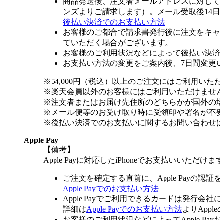
商品発送後、注文者メールアドレスに対して
ンズよりご請求します）。メール受取後14
後払い決済でのお支払い方法
お客様のご都合で請求書発行後に注文をキャ
ていただく場合がございます。
お客様のご利用状況などによって後払い決済
お支払い方法の変更をご案内後、7日間変更
※54,000円（税込）以上のご注文にはご利用いた
※楽天会員以外のお客様にはご利用いただけませ
※注文者またはお届け先住所のどちらかが国外の
※メール便等のお受け取り時に受領印や署名が不
※後払い決済でのお支払いに関するお問い合わせ
Apple Pay
【備考】
Apple Payに対応したiPhoneでお支払いいただけま
ご注文を確定する直前に、Apple Payの認
Apple Payでのお支払い方法
Apple Payでご利用できるカードは発行会
詳細は
Apple Payでのお支払い方法
よりApp
お客様のご利用状況などによってApple 