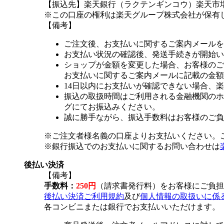
【振込先】楽天銀行（ラクテンギンコウ）楽天市場支
※この口座の権利は楽天グループ株式会社が保有
【備考】
ご注文後、お支払いに関するご案内メールを
お支払い状況の確認後、発送手続きが開始い
ショップが金額を変更した場合、お客様のご
お支払いに関するご案内メールに記載の金額
14日以内にお支払いが確認できない場合、
振込の取扱時間はご利用される金融機関のホ
グにてお振込みください。
誠に勝手ながら、振込手数料はお客様のご負
※ご注文者様名義の口座よりお支払いください。
※銀行振込でのお支払いに関するお問い合わせは
後払い決済
【備考】
手数料：
250円
（請求書発行料）をお客様にご負担
後払い決済ご利用規約
及び
個人情報の取扱いに係
各コンビニまたは銀行でお支払いいただけます。