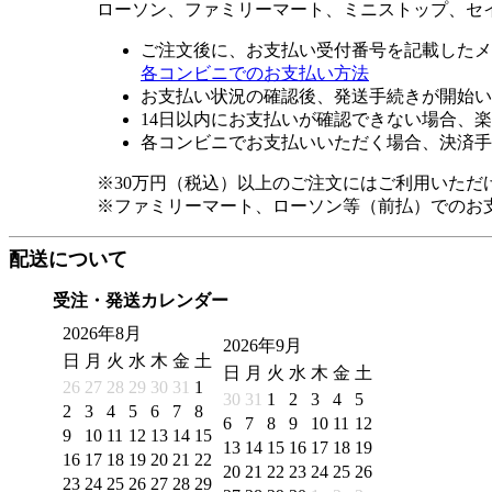
ローソン、ファミリーマート、ミニストップ、セ
ご注文後に、お支払い受付番号を記載したメ
各コンビニでのお支払い方法
お支払い状況の確認後、発送手続きが開始い
14日以内にお支払いが確認できない場合、
各コンビニでお支払いいただく場合、決済手
※30万円（税込）以上のご注文にはご利用いただ
※ファミリーマート、ローソン等（前払）でのお
配送について
受注・発送カレンダー
2026年8月
2026年9月
日
月
火
水
木
金
土
日
月
火
水
木
金
土
26
27
28
29
30
31
1
30
31
1
2
3
4
5
2
3
4
5
6
7
8
6
7
8
9
10
11
12
9
10
11
12
13
14
15
13
14
15
16
17
18
19
16
17
18
19
20
21
22
20
21
22
23
24
25
26
23
24
25
26
27
28
29