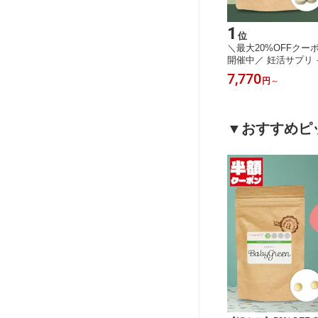
15
1
位
位
盆SALE
【訳あり】在庫処分 50%OFF 割引 ク
＼最大20%OFFクー
 ベビ待
ーポン 特価 男性 妊活サプリ 活力 滋
開催中／ 妊活サプリ 
ぽ 妊娠
養 亜鉛 マカ すっぽん コエンザイムQ
ノシトール 妊娠 アグリ
7,770
7,770
円
円
～
無料 日本
10 赤マムシ 高麗人参 ムクナ トンカ
max ピクノジェノー
ットアリ ビール酵母 ガラナ マルチビ
イソフラボン 鉄 マカ
タミン 栄養機能食品 アンジェエール
10 ラクトフェリン ビ
マカポン 送料無料 日本製 150粒 30日
ンジェエール アグリエ
▼おすすめピ
分
製 120粒 30日分