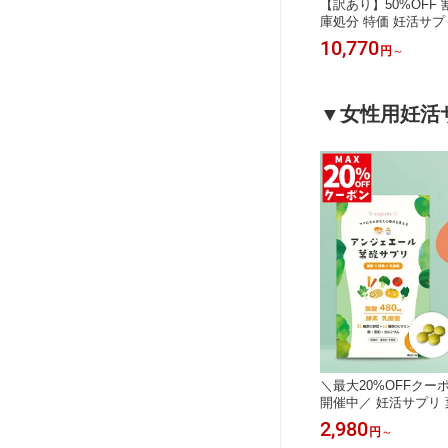
【訳あり】50%OFF 
庫処分 特価 妊活サプ
トコンドリアサプリ 
10,770
円
～
ン ニンニク リコピン
プラウト マカ ザクロ
男女兼用 30代 40代
ベビグリーン 送料無料 
▼女性用妊活
0日分
＼最大20%OFFクー
開催中／ 妊活サプリ 
乳酸菌 酵素 妊娠 妊
2,980
円
～
中 葉酸 野菜 ビタミ