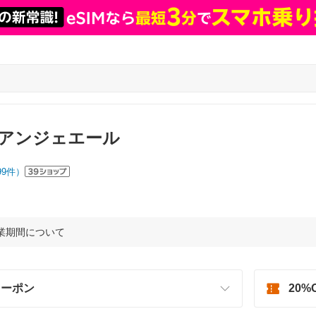
アンジェエール
99
件）
休業期間について
クーポン
20%