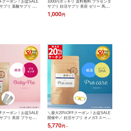
FFクーポン！お盆SALE
1000円ポッキリ 送料無料 プラセンタ
サプリ 葉酸サプリ 妊活
サプリ 妊活サプリ 美容 ゼリー 馬プ
妊娠 妊娠中 子育て 授乳
ラセンタ ざくろ マカ ローヤルゼリー
1,000
円
 ビタミン カルシウム 亜
ルイボス茶 保存料 着色料 甘味料 不
ン 栄養機能食品 モノグ
使用 30代 40代 女性 アンジェエール
0代 40代 女性 アンジ
ベビプラ 日本製 グレープ味 10包入
料 日本製 120粒 30日
FFクーポン！お盆SALE
＼最大20%OFFクーポン！お盆SALE
サプリ 美容 プラセンタ
開催中／ 妊活サプリ オメガ3 スーパ
センタ ざくろ マカ ロ
ーDHA EPA DPA 必須脂肪酸 亜麻仁
5,770
円
～
ルイボス茶 保存料 着色
油 リノレン酸 リノール酸 ビタミンE