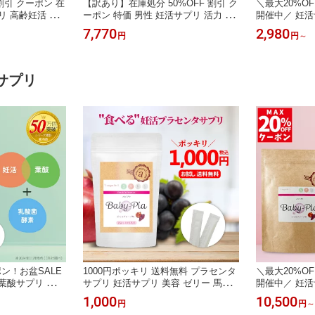
割引 クーポン 在
【訳あり】在庫処分 50%OFF 割引 ク
＼最大20%O
リ 高齢妊活 ミ
ーポン 特価 男性 妊活サプリ 活力 滋
開催中／ 妊活
葉酸 天然タウリ
養 亜鉛 マカ すっぽん コエンザイムQ
乳酸菌 酵素 
7,770
2,980
円
円
～
 ブロッコリース
10 赤マムシ 高麗人参 ムクナ トンカ
中 葉酸 野菜
 ミトコンドリア
ットアリ ビール酵母 ガラナ マルチビ
鉛 鉄 ビオチ
 アンジェエール
タミン 栄養機能食品 アンジェエール
ルタミン酸型 3
日本製 90粒 3
マカポン 送料無料 日本製 150粒 30日
ェエール 送料無
サプリ
分
分
ポン！お盆SALE
1000円ポッキリ 送料無料 プラセンタ
＼最大20%O
葉酸サプリ 妊活
サプリ 妊活サプリ 美容 ゼリー 馬プ
開催中／ 妊活
娠中 子育て 授乳
ラセンタ ざくろ マカ ローヤルゼリー
ゼリー 馬プラ
1,000
10,500
円
円
～
ン カルシウム 亜
ルイボス茶 保存料 着色料 甘味料 不
ーヤルゼリー 