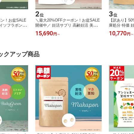
2
3
位
位
ポン！お盆SALE
＼最大20%OFFクーポン！お盆SALE
【訳あり】50%
イソフラボン イ
開催中／ 妊活サプリ 高齢妊活 美容 N
庫処分 特価 
マックス agly
MN PQQ ミトコンドリアサプリ コエ
トコンドリアサ
15,690
10,770
円
～
円
～
ル アグリコン型
ンザイムQ10 ピぺリン 葉酸 ビタミン
ン ニンニク 
 コエンザイムQ
B ミトコンドリア 30代 40代 女性 ア
プラウト マカ
タミンD 大豆 ア
ンジェエール ハロベビ 送料無料 日本
男女兼用 30代
 送料無料 日本
製 60粒 30日分
ベビグリーン 送
ックアップ商品
0日分