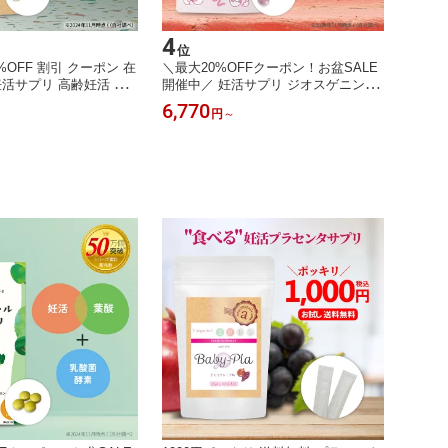
4
5
位
位
OFF 割引 クーポン 在
＼最大20%OFFクーポン！お盆SALE
＼最大
妊活サプリ 高齢妊活 ミ
開催中／ 妊活サプリ ジオスゲニン dh
開催中
プリ 葉酸 天然タウリ
ea 山芋 レスベラトロール 亜鉛 セレ
ーDHA
6,770
5,77
円
～
リコピン ブロッコリース
ン 妊娠 体づくり 30代 40代 女性アン
油 リ
 ザクロ ミトコンドリア
ジェエール ジオアップ 送料無料 日本
アルガ
 40代 アンジェエール
製 120粒 30日分
ェエー
料無料 日本製 90粒 3
ソフト