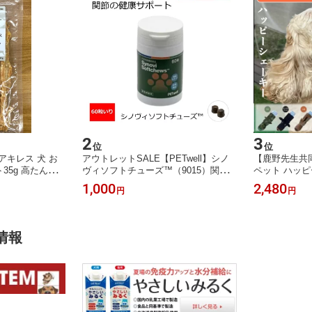
2
3
位
位
アキレス 犬 お
アウトレットSALE【PETwell】シノ
【鹿野先生共同
ト35g 高たんぱ
ヴィソフトチューズ™（9015）関節
ペット ハッピ
ルケア 歯磨き
の健康サポート 犬用栄養補助食品 疾
策 引っ張りっ
1,000
2,480
円
円
 コラーゲン 天
患の治療 予防のサポートとして 関節
知育玩具 手を
ts Time
炎 その他運動器系疾患 投薬補助 動物
型犬 全6種 PET
用サプリメント(獣医師推奨品)（パッ
ケージリニューアルの為）
情報