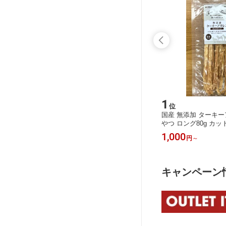
11
1
位
位
ド ペット
【PETwell】クランベリーチュアブル
国産 無添加 ターキー
（100
（9046）尿路の健康サポート・疾患
やつ ロング80g カッ
に流せて
の治療・予防のサポートとして●スト
く 低カロリー デンタ
1,000
1,000
円
円
～
不可
ルバイト結晶●膀胱炎動物用サプリメ
歯と歯ぐきの健康維持
ント(獣医師推奨品)犬猫用健康補助食
然素材 Pet friend Trea
品（パッケージリニューアルの為）賞
味期限2026年12月末
キャンペーン