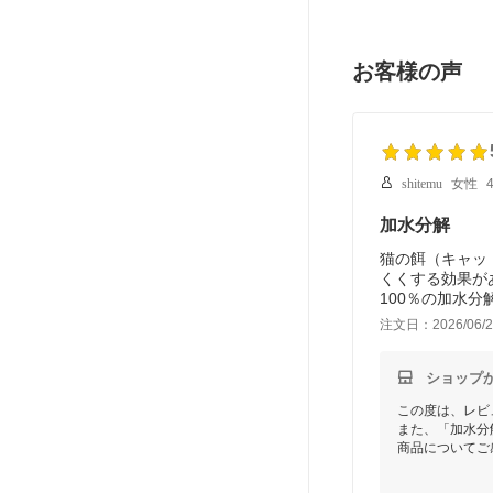
お客様の声
shitemu
女性
加水分解
猫の餌（キャッ
くくする効果が
100％の加水
注文日：2026/06/2
ショップ
この度は、レビ
また、「加水分
商品についてご
これからも安心
今後ともPETw