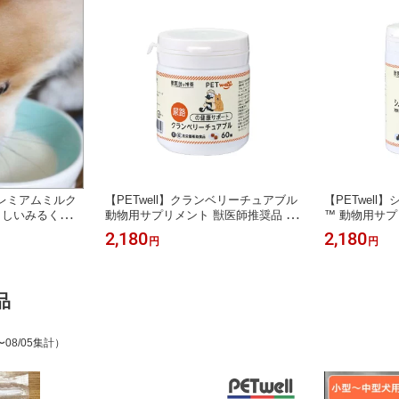
国産プレミアムミルク
【PETwell】クランベリーチュアブル
【PETwel
しいみるく」 3
動物用サプリメント 獣医師推奨品 尿
™ 動物用サプ
あたり約222円）
路の健康サポート 疾患の治療 予防の
関節の健康サ
2,180
2,180
円
円
 乳糖分解酵素
サポート ストルバイト結晶 膀胱炎 犬
品 疾患の治療
温保存可能品 水
猫用健康補助食品
その他運動器
品
〜08/05集計）