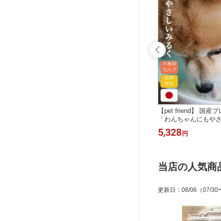
サプリ お
【PETwell】亜鉛プラスソフトチュー
【pet friend】 
間限定【日
ズ™ 動物用サプリメント 獣医師推奨
「わんちゃんにもやさ
関節 被
品 皮膚 被毛の健康サポート 疾患の治
00ml×24本入（1本
2,180
5,328
円
円
獣医師推
療 予防のサポート 皮膚の乾燥 ふけ
犬用 乳酸菌 オリゴ糖
脱毛 被毛のトラブル 手作り食の亜鉛
おなかにやさしい 常
補給 犬猫用栄養補助食品
分補給
当店の人気商
更新日
：
08/06
（07/30