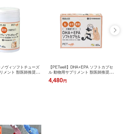
l】シノヴィソフトチューズ
【PETwell】DHA+EPA ソフトカプセ
期限切
リメント 獣医師推奨品
ル 動物用サプリメント 獣医師推奨品
月31
ポート 犬用栄養補助食
脳 被毛 関節の健康サポート 疾患の治
動物用
4,480
1,20
円
 予防のサポート 関節炎
療 予防のサポート 皮膚 被毛の疾患
品 肝
系疾患 投薬補助
心臓 脳の血管 血流のトラブル 関節炎
療 予
脳機能の健康維持
ウリン
助食品