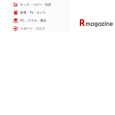
キッズ・ベビー・玩具
家電・TV・カメラ
PC・スマホ・通信
スポーツ・ゴルフ
車・バイク
インテリア・寝具・収納
ペット・花・DIY工具
サービス・リフォーム
ゲーム・ホビー・楽器
本・電子書籍・音楽
POPMART×PIXARシ
ブラインドボックス
楽天のサービス
旅行・暮らし
本・エンタメ
金融・マネー