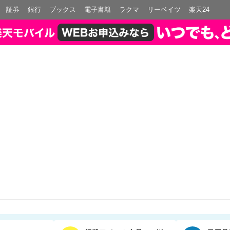
証券
銀行
ブックス
電子書籍
ラクマ
リーベイツ
楽天24