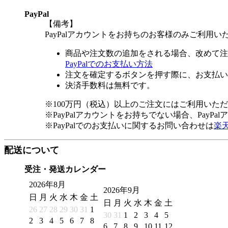
PayPal
【備考】
PayPalアカウントをお持ちのお客様のみご利用い
商品や注文数の追加をされる場合、改めて注
PayPalでのお支払い方法
注文を確定するボタンを押す際に、お支払い
決済手数料は無料です。
※100万円（税込）以上のご注文にはご利用いた
※PayPalアカウントをお持ちでない場合、PayP
※PayPalでのお支払いに関するお問い合わせは
楽
配送について
受注・発送カレンダー
2026年8月
2026年9月
日
月
火
水
木
金
土
日
月
火
水
木
金
土
26
27
28
29
30
31
1
30
31
1
2
3
4
5
2
3
4
5
6
7
8
6
7
8
9
10
11
12