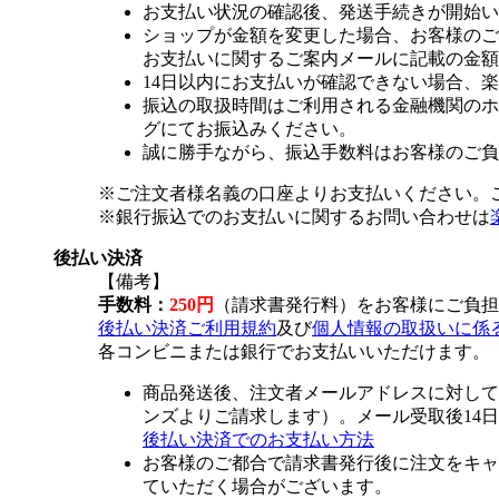
お支払い状況の確認後、発送手続きが開始い
ショップが金額を変更した場合、お客様のご
お支払いに関するご案内メールに記載の金額
14日以内にお支払いが確認できない場合、
振込の取扱時間はご利用される金融機関のホ
グにてお振込みください。
誠に勝手ながら、振込手数料はお客様のご負
※ご注文者様名義の口座よりお支払いください。
※銀行振込でのお支払いに関するお問い合わせは
後払い決済
【備考】
手数料：
250円
（請求書発行料）をお客様にご負担
後払い決済ご利用規約
及び
個人情報の取扱いに係
各コンビニまたは銀行でお支払いいただけます。
商品発送後、注文者メールアドレスに対して
ンズよりご請求します）。メール受取後14
後払い決済でのお支払い方法
お客様のご都合で請求書発行後に注文をキャ
ていただく場合がございます。