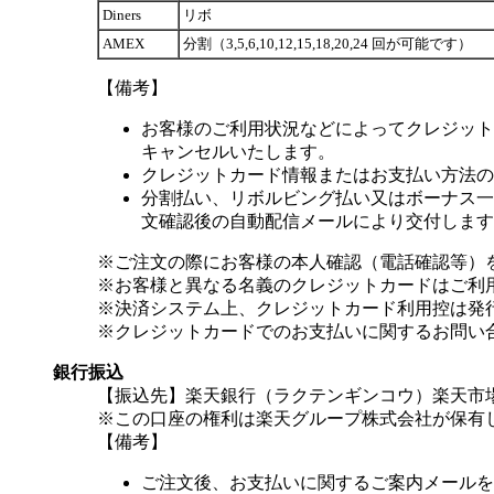
Diners
リボ
AMEX
分割（3,5,6,10,12,15,18,20,24 回が可能です）
【備考】
お客様のご利用状況などによってクレジット
キャンセルいたします。
クレジットカード情報またはお支払い方法の
分割払い、リボルビング払い又はボーナス一括
文確認後の自動配信メールにより交付します
※ご注文の際にお客様の本人確認（電話確認等）
※お客様と異なる名義のクレジットカードはご利
※決済システム上、クレジットカード利用控は発
※クレジットカードでのお支払いに関するお問い
銀行振込
【振込先】楽天銀行（ラクテンギンコウ）楽天市場支
※この口座の権利は楽天グループ株式会社が保有
【備考】
ご注文後、お支払いに関するご案内メールを