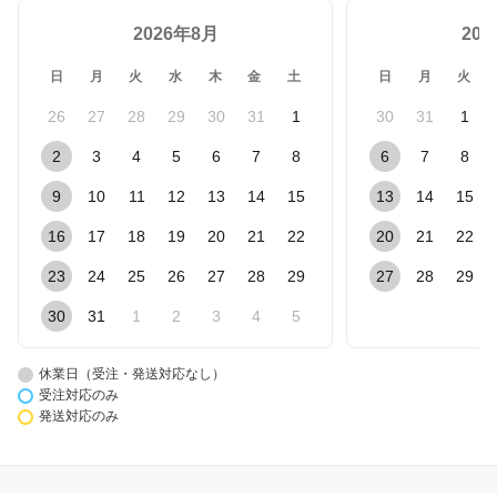
2026年8月
20
日
月
火
水
木
金
土
日
月
火
26
27
28
29
30
31
1
30
31
1
2
3
4
5
6
7
8
6
7
8
9
10
11
12
13
14
15
13
14
15
16
17
18
19
20
21
22
20
21
22
23
24
25
26
27
28
29
27
28
29
30
31
1
2
3
4
5
休業日（受注・発送対応なし）
受注対応のみ
発送対応のみ