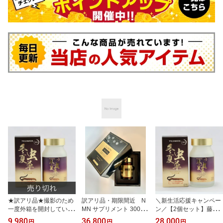
★訳アリ品★撮影のため
訳アリ品・期限間近 N
＼新生活応援キャンペー
一度外箱を開封していま
MN サプリメント 30000
ン／【2個セット】藤原
す！藤原 冬虫夏草 とう
FUJIKIN 日本製 高純度1
冬虫夏草 とうちゅうかそ
9,980
36,800
28,000
円
円
円