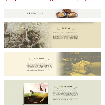
ちゅうかそう 90粒入 特
00% β型NMN GMP認定
う 90粒入 特製カプセル
製カプセルタイプ / 健康
工場 サプリ カプセル 90
タイプ / チベット高原産
食品 サプリメント 栄養
粒 美容 健康 送料無料
冬虫夏草菌糸ハードカプ
食品 美容 健康
セル 健康食品 サプリメ
ント 栄養食品 美容 健康
送料無料